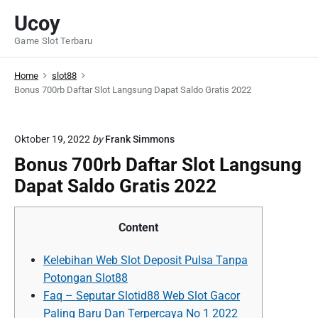
S
Ucoy
k
Game Slot Terbaru
i
p
Home
slot88
t
Bonus 700rb Daftar Slot Langsung Dapat Saldo Gratis 2022
o
c
o
Oktober 19, 2022
by
Frank Simmons
n
Bonus 700rb Daftar Slot Langsung
t
Dapat Saldo Gratis 2022
e
n
t
Content
Kelebihan Web Slot Deposit Pulsa Tanpa
Potongan Slot88
Faq – Seputar Slotid88 Web Slot Gacor
Paling Baru Dan Terpercaya No 1 2022