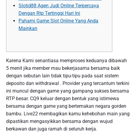
Slotid88 Agen Judi Online Terpercaya
Dengan Rtp Tertinggi Hari Ini
Pahami Game Slot Online Yang Anda
Mainkan
Karena Kami senantiasa memproses keduanya dibawah
5 menit jika member mau bekerjasama bersama baik
dengan sebutan lain tidak tipu-tipu pada saat sistem
deposito dan withdrawal . Provider yang tercantum terkini
ini muncul dengan game yang gampang sukses bersama
RTP besar. CQ9 keluar dengan bentuk yang istimewa
bersama dengan game yang bertemakan negara gorden
bambu. Live22 membagikan kamu kehebohan main yang
dipastikan mengasyikkan bersama dengan wujud
berkawan dan juga ramah di seluruh kerja.