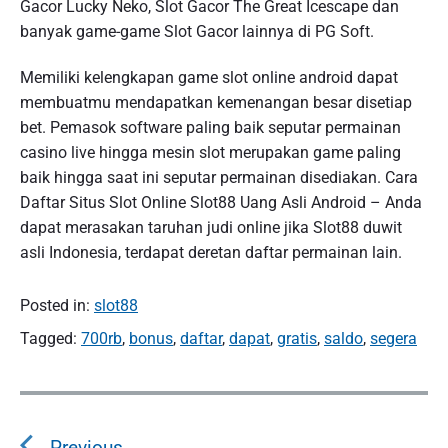
Gacor Lucky Neko, Slot Gacor The Great Icescape dan
banyak game-game Slot Gacor lainnya di PG Soft.
Memiliki kelengkapan game slot online android dapat
membuatmu mendapatkan kemenangan besar disetiap
bet. Pemasok software paling baik seputar permainan
casino live hingga mesin slot merupakan game paling
baik hingga saat ini seputar permainan disediakan. Cara
Daftar Situs Slot Online Slot88 Uang Asli Android – Anda
dapat merasakan taruhan judi online jika Slot88 duwit
asli Indonesia, terdapat deretan daftar permainan lain.
Posted in:
slot88
Tagged:
700rb
,
bonus
,
daftar
,
dapat
,
gratis
,
saldo
,
segera
N
a
Previous