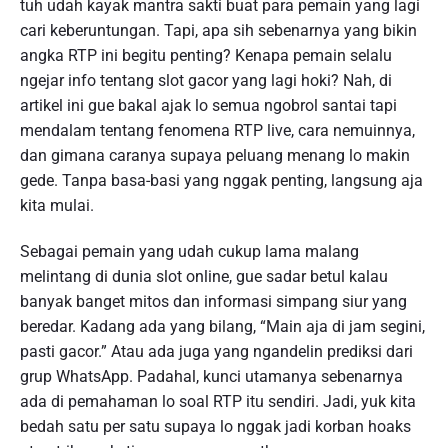
tuh udah kayak mantra sakti buat para pemain yang lagi
cari keberuntungan. Tapi, apa sih sebenarnya yang bikin
angka RTP ini begitu penting? Kenapa pemain selalu
ngejar info tentang slot gacor yang lagi hoki? Nah, di
artikel ini gue bakal ajak lo semua ngobrol santai tapi
mendalam tentang fenomena RTP live, cara nemuinnya,
dan gimana caranya supaya peluang menang lo makin
gede. Tanpa basa-basi yang nggak penting, langsung aja
kita mulai.
Sebagai pemain yang udah cukup lama malang
melintang di dunia slot online, gue sadar betul kalau
banyak banget mitos dan informasi simpang siur yang
beredar. Kadang ada yang bilang, “Main aja di jam segini,
pasti gacor.” Atau ada juga yang ngandelin prediksi dari
grup WhatsApp. Padahal, kunci utamanya sebenarnya
ada di pemahaman lo soal RTP itu sendiri. Jadi, yuk kita
bedah satu per satu supaya lo nggak jadi korban hoaks