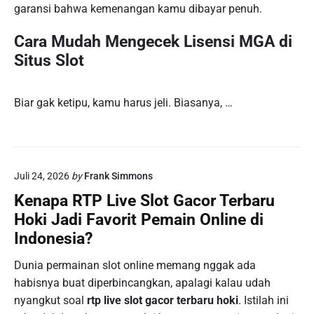
garansi bahwa kemenangan kamu dibayar penuh.
Cara Mudah Mengecek Lisensi MGA di
Situs Slot
Biar gak ketipu, kamu harus jeli. Biasanya, …
Juli 24, 2026
by
Frank Simmons
Kenapa RTP Live Slot Gacor Terbaru
Hoki Jadi Favorit Pemain Online di
Indonesia?
Dunia permainan slot online memang nggak ada
habisnya buat diperbincangkan, apalagi kalau udah
nyangkut soal
rtp live slot gacor terbaru hoki
. Istilah ini