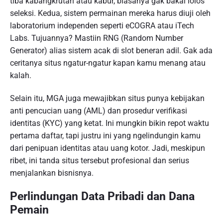
tiba kabangkrutan atau kabur, biasanya gak bakal lolos
seleksi. Kedua, sistem permainan mereka harus diuji oleh
laboratorium independen seperti eCOGRA atau iTech
Labs. Tujuannya? Mastiin RNG (Random Number
Generator) alias sistem acak di slot beneran adil. Gak ada
ceritanya situs ngatur-ngatur kapan kamu menang atau
kalah.
Selain itu, MGA juga mewajibkan situs punya kebijakan
anti pencucian uang (AML) dan prosedur verifikasi
identitas (KYC) yang ketat. Ini mungkin bikin repot waktu
pertama daftar, tapi justru ini yang ngelindungin kamu
dari penipuan identitas atau uang kotor. Jadi, meskipun
ribet, ini tanda situs tersebut profesional dan serius
menjalankan bisnisnya.
Perlindungan Data Pribadi dan Dana
Pemain