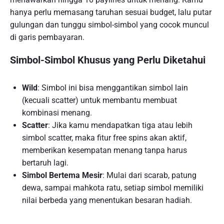
hanya perlu memasang taruhan sesuai budget, lalu putar
gulungan dan tunggu simbol-simbol yang cocok muncul
di garis pembayaran.
Simbol-Simbol Khusus yang Perlu Diketahui
Wild
: Simbol ini bisa menggantikan simbol lain
(kecuali scatter) untuk membantu membuat
kombinasi menang.
Scatter
: Jika kamu mendapatkan tiga atau lebih
simbol scatter, maka fitur free spins akan aktif,
memberikan kesempatan menang tanpa harus
bertaruh lagi.
Simbol Bertema Mesir
: Mulai dari scarab, patung
dewa, sampai mahkota ratu, setiap simbol memiliki
nilai berbeda yang menentukan besaran hadiah.