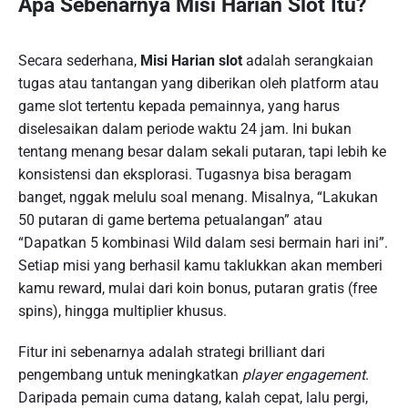
Apa Sebenarnya Misi Harian Slot Itu?
Secara sederhana,
Misi Harian slot
adalah serangkaian
tugas atau tantangan yang diberikan oleh platform atau
game slot tertentu kepada pemainnya, yang harus
diselesaikan dalam periode waktu 24 jam. Ini bukan
tentang menang besar dalam sekali putaran, tapi lebih ke
konsistensi dan eksplorasi. Tugasnya bisa beragam
banget, nggak melulu soal menang. Misalnya, “Lakukan
50 putaran di game bertema petualangan” atau
“Dapatkan 5 kombinasi Wild dalam sesi bermain hari ini”.
Setiap misi yang berhasil kamu taklukkan akan memberi
kamu reward, mulai dari koin bonus, putaran gratis (free
spins), hingga multiplier khusus.
Fitur ini sebenarnya adalah strategi brilliant dari
pengembang untuk meningkatkan
player engagement
.
Daripada pemain cuma datang, kalah cepat, lalu pergi,