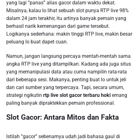
yang lagi “panas” alias gacor dalam waktu dekat.
Misalnya, kalau lo lihat sebuah slot punya RTP live 98%
dalam 24 jam terakhir, itu artinya banyak pemain yang
berhasil narik kemenangan dari game tersebut.
Logikanya sederhana: makin tinggi RTP live, makin besar
peluang lo buat dapet cuan.
Namun, jangan langsung percaya mentah-mentah sama
angka RTP live yang ditampilkan. Kadang ada juga situs
yang memanipulasi data atau cuma nampilin rata-rata
dari beberapa sesi. Makanya, penting buat lo untuk jeli
dan cari sumber yang terpercaya. Tapi, secara umum,
strategi ngikutin
rtp live slot gacor terbaru hoki
emang
paling banyak dipraktekkan pemain professional.
Slot Gacor: Antara Mitos dan Fakta
Istilah “gacor” sebenarnya udah jadi bahasa gaul di