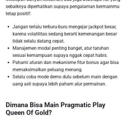
sebaiknya diperhatikan supaya pengalaman bermainmu
tetap positif:
Jangan terlalu terburu-buru mengejar jackpot besar,
karena volatilitas sedang berarti kemenangan besar
tidak selalu datang cepat.
Manajemen modal penting banget, atur taruhan
sesuai kemampuan supaya nggak cepat habis.
Pahami aturan dan mekanisme fitur bonus agar bisa
memaksimalkan peluang menang.
Selalu coba mode demo dulu sebelum main dengan
uang asli supaya lebih paham alur permainan.
Dimana Bisa Main Pragmatic Play
Queen Of Gold?