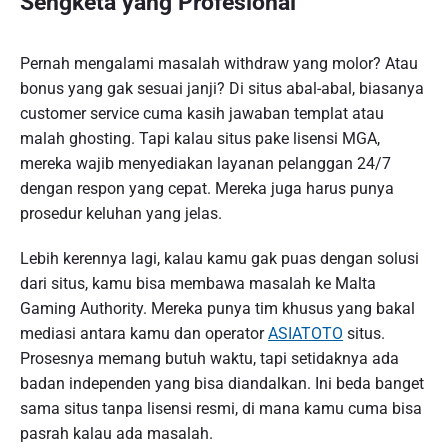
Sengketa yang Profesional
Pernah mengalami masalah withdraw yang molor? Atau
bonus yang gak sesuai janji? Di situs abal-abal, biasanya
customer service cuma kasih jawaban templat atau
malah ghosting. Tapi kalau situs pake lisensi MGA,
mereka wajib menyediakan layanan pelanggan 24/7
dengan respon yang cepat. Mereka juga harus punya
prosedur keluhan yang jelas.
Lebih kerennya lagi, kalau kamu gak puas dengan solusi
dari situs, kamu bisa membawa masalah ke Malta
Gaming Authority. Mereka punya tim khusus yang bakal
mediasi antara kamu dan operator
ASIATOTO
situs.
Prosesnya memang butuh waktu, tapi setidaknya ada
badan independen yang bisa diandalkan. Ini beda banget
sama situs tanpa lisensi resmi, di mana kamu cuma bisa
pasrah kalau ada masalah.