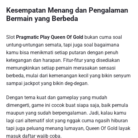
Kesempatan Menang dan Pengalaman
Bermain yang Berbeda
Slot
Pragmatic Play Queen Of Gold
bukan cuma soal
untung-untungan semata, tapi juga soal bagaimana
kamu bisa menikmati setiap putaran dengan penuh
ketegangan dan harapan. Fitur-fitur yang disediakan
memungkinkan setiap pemain merasakan sensasi
berbeda, mulai dari kemenangan kecil yang bikin senyum
sampai jackpot yang bikin deg-degan.
Dengan tema kuat dan gameplay yang mudah
dimengerti, game ini cocok buat siapa saja, baik pemula
maupun yang sudah berpengalaman. Jadi, kalau kamu
lagi cari alternatif slot yang nggak cuma ngasih hiburan
tapi juga peluang menang lumayan, Queen Of Gold layak
masuk daftar wajib coba.