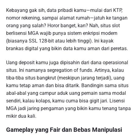
Kebayang gak sih, data pribadi kamu—mulai dari KTP,
nomor rekening, sampai alamat rumah—jatuh ke tangan
orang yang salah? Horor banget, kan? Nah, situs slot
berlisensi MGA wajib punya sistem enkripsi modern
(biasanya SSL 128-bit atau lebih tinggi). Ini kayak
brankas digital yang bikin data kamu aman dari peretas.
Uang deposit kamu juga dipisahin dari dana operasional
situs. Ini namanya segregation of funds. Artinya, kalau
tiba-tiba situs bangkrut (meskipun jarang terjadi), uang
kamu tetap aman dan bisa ditarik. Bandingin sama situs
abal-abal yang campur aduk uang pemain sama modal
sendiri, kalau kolaps, kamu cuma bisa gigit jari. Lisensi
MGA jadi jaring pengaman yang bikin kamu tenang tanpa
mikir dua kali.
Gameplay yang Fair dan Bebas Manipulasi