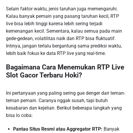
Selain faktor waktu, jenis taruhan juga memengaruhi.
Kalau banyak pemain yang pasang taruhan kecil, RTP
live bisa lebih tinggi karena lebih sering terjadi
kemenangan kecil. Sementara, kalau semua pada main
gede-gedean, volatilitas naik dan RTP bisa fluktuatif.
Intinya, jangan terlalu bergantung sama prediksi waktu,
lebih baik fokus ke data RTP live yang real-time.
Bagaimana Cara Menemukan RTP Live
Slot Gacor Terbaru Hoki?
Ini pertanyaan yang paling sering gue denger dari teman-
teman pemain. Caranya nggak susah, tapi butuh
kesabaran dan kejelian. Berikut beberapa langkah yang
bisa lo coba:
Pantau Situs Resmi atau Aggregator RTP:
Banyak