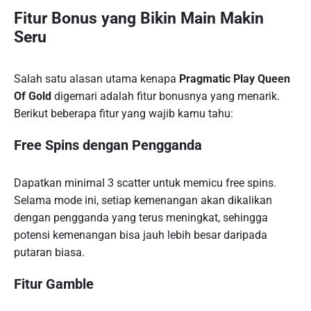
Fitur Bonus yang Bikin Main Makin
Seru
Salah satu alasan utama kenapa
Pragmatic Play Queen
Of Gold
digemari adalah fitur bonusnya yang menarik.
Berikut beberapa fitur yang wajib kamu tahu:
Free Spins dengan Pengganda
Dapatkan minimal 3 scatter untuk memicu free spins.
Selama mode ini, setiap kemenangan akan dikalikan
dengan pengganda yang terus meningkat, sehingga
potensi kemenangan bisa jauh lebih besar daripada
putaran biasa.
Fitur Gamble