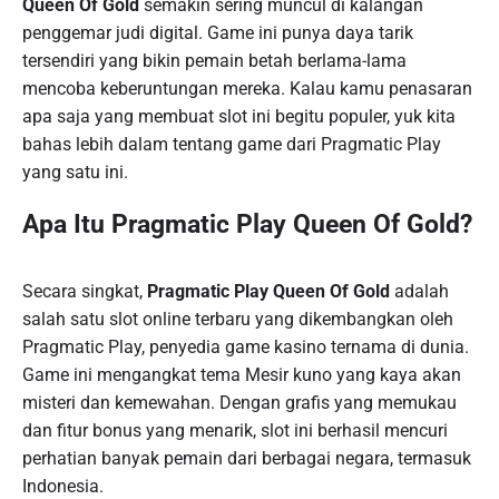
Queen Of Gold
semakin sering muncul di kalangan
penggemar judi digital. Game ini punya daya tarik
tersendiri yang bikin pemain betah berlama-lama
mencoba keberuntungan mereka. Kalau kamu penasaran
apa saja yang membuat slot ini begitu populer, yuk kita
bahas lebih dalam tentang game dari Pragmatic Play
yang satu ini.
Apa Itu Pragmatic Play Queen Of Gold?
Secara singkat,
Pragmatic Play Queen Of Gold
adalah
salah satu slot online terbaru yang dikembangkan oleh
Pragmatic Play, penyedia game kasino ternama di dunia.
Game ini mengangkat tema Mesir kuno yang kaya akan
misteri dan kemewahan. Dengan grafis yang memukau
dan fitur bonus yang menarik, slot ini berhasil mencuri
perhatian banyak pemain dari berbagai negara, termasuk
Indonesia.