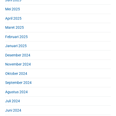
Mei 2025
April 2025
Maret 2025
Februari 2025
Januari 2025
Desember 2024
November 2024
Oktober 2024
September 2024
Agustus 2024
Juli 2024
Juni 2024