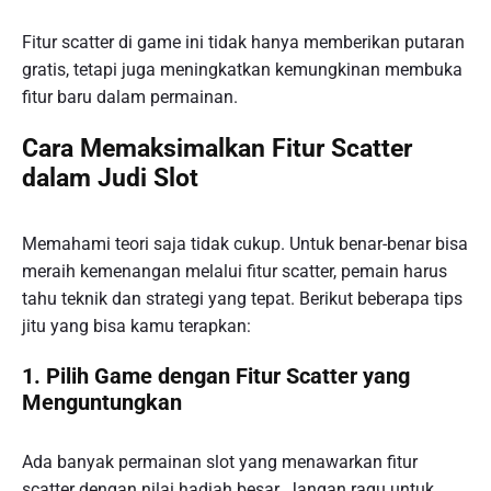
Fitur scatter di game ini tidak hanya memberikan putaran
gratis, tetapi juga meningkatkan kemungkinan membuka
fitur baru dalam permainan.
Cara Memaksimalkan Fitur Scatter
dalam Judi Slot
Memahami teori saja tidak cukup. Untuk benar-benar bisa
meraih kemenangan melalui fitur scatter, pemain harus
tahu teknik dan strategi yang tepat. Berikut beberapa tips
jitu yang bisa kamu terapkan:
1. Pilih Game dengan Fitur Scatter yang
Menguntungkan
Ada banyak permainan slot yang menawarkan fitur
scatter dengan nilai hadiah besar. Jangan ragu untuk