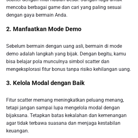
mencoba berbagai game dan cari yang paling sesuai
dengan gaya bermain Anda.
2. Manfaatkan Mode Demo
Sebelum bermain dengan uang asli, bermain di mode
demo adalah langkah yang bijak. Dengan begitu, kamu
bisa belajar pola munculnya simbol scatter dan
mengeksplorasi fitur bonus tanpa risiko kehilangan uang.
3. Kelola Modal dengan Baik
Fitur scatter memang meningkatkan peluang menang,
tetapi jangan sampai lupa mengelola modal dengan
bijaksana. Tetapkan batas kekalahan dan kemenangan
agar tidak terbawa suasana dan menjaga kestabilan
keuangan.