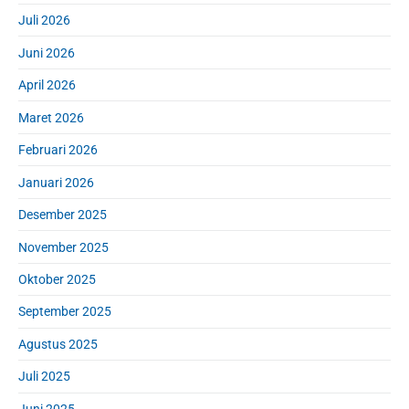
Juli 2026
Juni 2026
April 2026
Maret 2026
Februari 2026
Januari 2026
Desember 2025
November 2025
Oktober 2025
September 2025
Agustus 2025
Juli 2025
Juni 2025