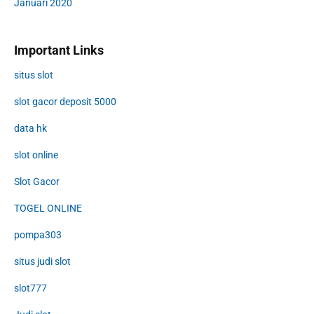
Januari 2020
Important Links
situs slot
slot gacor deposit 5000
data hk
slot online
Slot Gacor
TOGEL ONLINE
pompa303
situs judi slot
slot777