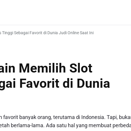
Tinggi Sebagai Favorit di Dunia Judi Online Saat Ini
in Memilih Slot
gai Favorit di Dunia
 favorit banyak orang, terutama di Indonesia. Tapi, buka
betah berlama-lama. Ada satu hal yang membuat perbed