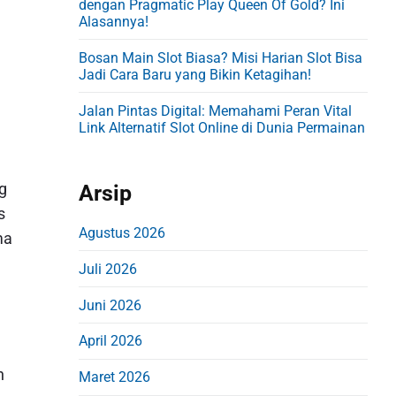
d
dengan Pragmatic Play Queen Of Gold? Ini
Alasannya!
e
b
Bosan Main Slot Biasa? Misi Harian Slot Bisa
Jadi Cara Baru yang Bikin Ketagihan!
a
r
Jalan Pintas Digital: Memahami Peran Vital
Link Alternatif Slot Online di Dunia Permainan
g
Arsip
s
Agustus 2026
ma
Juli 2026
Juni 2026
April 2026
n
Maret 2026