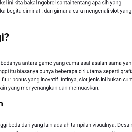
kel ini kita bakal ngobrol santai tentang apa sih yang
ka begitu diminati, dan gimana cara mengenali slot yang
gi?
in bedanya antara game yang cuma asal-asalan sama yan
nggi itu biasanya punya beberapa ciri utama seperti grafi
itur bonus yang inovatif. Intinya, slot jenis ini bukan cu
ermain yang menyenangkan dan memuaskan.
h
nggi beda dari yang lain adalah tampilan visualnya. Desai