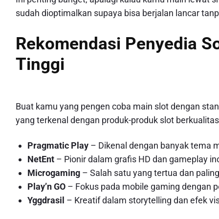
sudah dioptimalkan supaya bisa berjalan lancar tan
Rekomendasi Penyedia Sof
Tinggi
Buat kamu yang pengen coba main slot dengan stan
yang terkenal dengan produk-produk slot berkualitas
Pragmatic Play
– Dikenal dengan banyak tema men
NetEnt
– Pionir dalam grafis HD dan gameplay ino
Microgaming
– Salah satu yang tertua dan paling 
Play’n GO
– Fokus pada mobile gaming dengan p
Yggdrasil
– Kreatif dalam storytelling dan efek 