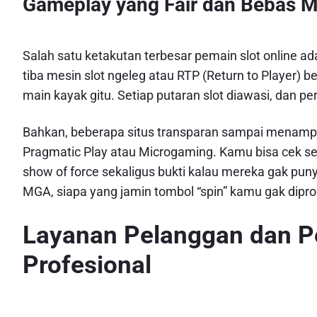
Gameplay yang Fair dan Bebas M
Salah satu ketakutan terbesar pemain slot online ada
tiba mesin slot ngeleg atau RTP (Return to Player) 
main kayak gitu. Setiap putaran slot diawasi, dan p
Bahkan, beberapa situs transparan sampai menampilk
Pragmatic Play atau Microgaming. Kamu bisa cek send
show of force sekaligus bukti kalau mereka gak puny
MGA, siapa yang jamin tombol “spin” kamu gak dipro
Layanan Pelanggan dan P
Profesional