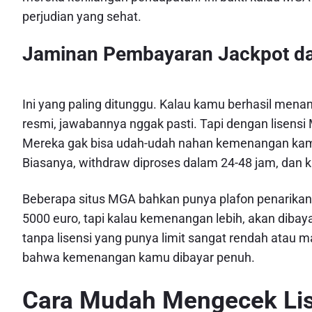
perjudian yang sehat.
Jaminan Pembayaran Jackpot d
Ini yang paling ditunggu. Kalau kamu berhasil menang
resmi, jawabannya nggak pasti. Tapi dengan lisensi
Mereka gak bisa udah-udah nahan kemenangan kamu
Biasanya, withdraw diproses dalam 24-48 jam, dan k
Beberapa situs MGA bahkan punya plafon penarikan b
5000 euro, tapi kalau kemenangan lebih, akan dibayar
tanpa lisensi yang punya limit sangat rendah atau m
bahwa kemenangan kamu dibayar penuh.
Cara Mudah Mengecek Lise