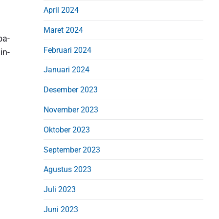
April 2024
Maret 2024
ba-
Februari 2024
in-
Januari 2024
Desember 2023
November 2023
Oktober 2023
September 2023
Agustus 2023
Juli 2023
Juni 2023