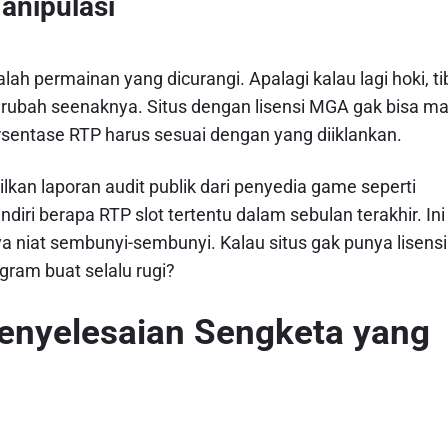
anipulasi
lah permainan yang dicurangi. Apalagi kalau lagi hoki, ti
berubah seenaknya. Situs dengan lisensi MGA gak bisa ma
ersentase RTP harus sesuai dengan yang diiklankan.
an laporan audit publik dari penyedia game seperti
iri berapa RTP slot tertentu dalam sebulan terakhir. Ini
a niat sembunyi-sembunyi. Kalau situs gak punya lisensi
gram buat selalu rugi?
enyelesaian Sengketa yang