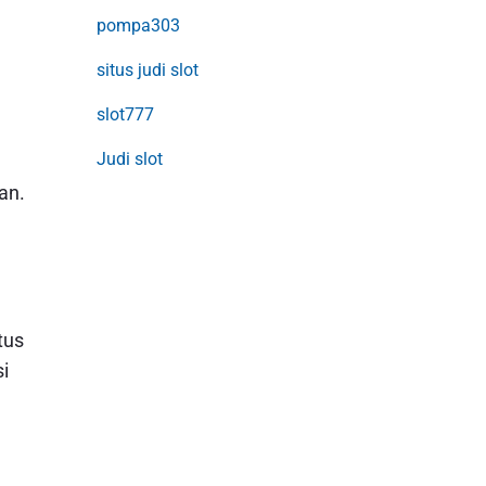
pompa303
situs judi slot
slot777
Judi slot
an.
tus
i