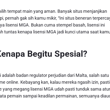
 milih tempat main yang aman. Banyak situs menjanjikan
i, pernah gak sih kamu mikir, “Ini situs beneran terperca
ya lisensi MGA. Bukan cuma stempel basah, lisensi ini
ah tuntas kenapa lisensi MGA jadi kunci utama saat kam
Kenapa Begitu Spesial?
 adalah badan regulator perjudian dari Malta, salah satu
me online. Kebayang kan, kalau mereka ngasih izin, pasti
line yang megang lisensi MGA udah pasti tunduk sama atu
ata pemain sampai keadilan permainan, semuanya diaud