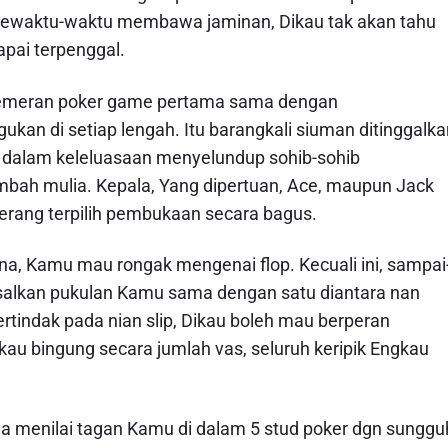
sewaktu-waktu membawa jaminan, Dikau tak akan tahu
pai terpenggal.
 pemeran poker game pertama sama dengan
n di setiap lengah. Itu barangkali siuman ditinggalka
tan dalam keleluasaan menyelundup sohib-sohib
mbah mulia. Kepala, Yang dipertuan, Ace, maupun Jack
terang terpilih pembukaan secara bagus.
a, Kamu mau rongak mengenai flop. Kecuali ini, sampai
asalkan pukulan Kamu sama dengan satu diantara nan
tindak pada nian slip, Dikau boleh mau berperan
kau bingung secara jumlah vas, seluruh keripik Engkau
aya menilai tagan Kamu di dalam 5 stud poker dgn sunggu