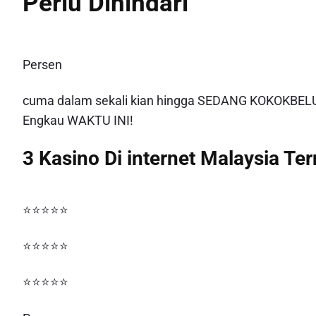
Perlu Dihindari
Persen
cuma dalam sekali kian hingga SEDANG KOKOKBEL
Engkau WAKTU INI!
3 Kasino Di internet Malaysia Te
⭐⭐⭐⭐⭐
⭐⭐⭐⭐⭐
⭐⭐⭐⭐⭐