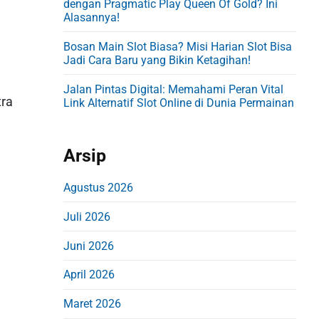
d
dengan Pragmatic Play Queen Of Gold? Ini
Alasannya!
e
b
Bosan Main Slot Biasa? Misi Harian Slot Bisa
Jadi Cara Baru yang Bikin Ketagihan!
a
r
Jalan Pintas Digital: Memahami Peran Vital
ra
Link Alternatif Slot Online di Dunia Permainan
Arsip
Agustus 2026
Juli 2026
Juni 2026
April 2026
Maret 2026