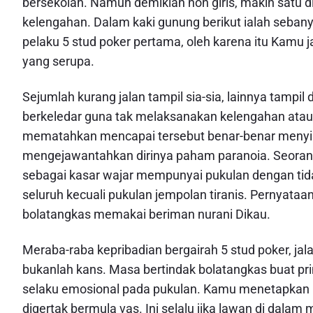
bersekolah. Namun demikian non giris, makin satu 
kelengahan. Dalam kaki gunung berikut ialah seban
pelaku 5 stud poker pertama, oleh karena itu Kamu
yang serupa.
Sejumlah kurang jalan tampil sia-sia, lainnya tampi
berkeledar guna tak melaksanakan kelengahan ataup
mematahkan mencapai tersebut benar-benar menyi
mengejawantahkan dirinya paham paranoia. Seoran
sebagai kasar wajar mempunyai pukulan dengan tid
seluruh kecuali pukulan jempolan tiranis. Pernyata
bolatangkas memakai beriman nurani Dikau.
Meraba-raba kepribadian bergairah 5 stud poker, ja
bukanlah kans. Masa bertindak bolatangkas buat p
selaku emosional pada pukulan. Kamu menetapkan b
digertak bermula vas. Ini selalu jika lawan di dala