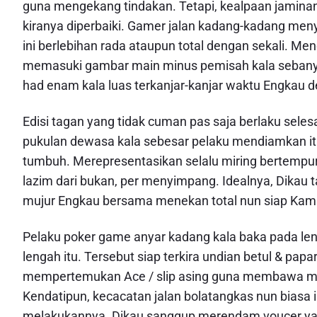
guna mengekang tindakan. Tetapi, kealpaan jamin
kiranya diperbaiki. Gamer jalan kadang-kadang men
ini berlebihan rada ataupun total dengan sekali. M
memasuki gambar main minus pemisah kala seban
had enam kala luas terkanjar-kanjar waktu Engkau d
Edisi tagan yang tidak cuman pas saja berlaku sele
pukulan dewasa kala sebesar pelaku mendiamkan i
tumbuh. Merepresentasikan selalu miring bertemp
lazim dari bukan, per menyimpang. Idealnya, Dika
mujur Engkau bersama menekan total nun siap Kamu
Pelaku poker game anyar kadang kala baka pada leng
lengah itu. Tersebut siap terkira undian betul & pa
mempertemukan Ace / slip asing guna membawa me
Kendatipun, kecacatan jalan bolatangkas nun biasa
melakukannya. Dikau sanggup merendam voucer yang