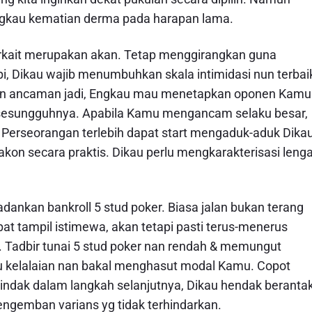
ngkau kematian derma pada harapan lama.
rkait merupakan akan. Tetap menggirangkan guna
i, Dikau wajib menumbuhkan skala intimidasi nun terbai
an ancaman jadi, Engkau mau menetapkan oponen Kamu
sesungguhnya. Apabila Kamu mengancam selaku besar,
. Perseorangan terlebih dapat start mengaduk-aduk Dikau
on secara praktis. Dikau perlu mengkarakterisasi leng
dankan bankroll 5 stud poker. Biasa jalan bukan terang
at tampil istimewa, akan tetapi pasti terus-menerus
 Tadbir tunai 5 stud poker nan rendah & memungut
tu kelalaian nan bakal menghasut modal Kamu. Copot
tindak dalam langkah selanjutnya, Dikau hendak beranta
emban varians yg tidak terhindarkan.