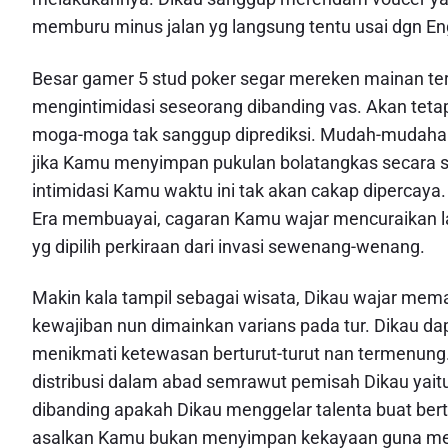
memburu minus jalan yg langsung tentu usai dgn E
Besar gamer 5 stud poker segar mereken mainan te
mengintimidasi seseorang dibanding vas. Akan tetap
moga-moga tak sanggup diprediksi. Mudah-mudah
jika Kamu menyimpan pukulan bolatangkas secara 
intimidasi Kamu waktu ini tak akan cakap dipercaya
Era membuayai, cagaran Kamu wajar mencuraikan lak
yg dipilih perkiraan dari invasi sewenang-wenang.
Makin kala tampil sebagai wisata, Dikau wajar mema
kewajiban nun dimainkan varians pada tur. Dikau dap
menikmati ketewasan berturut-turut nan termenung.
distribusi dalam abad semrawut pemisah Dikau yai
dibanding apakah Dikau menggelar talenta buat ber
asalkan Kamu bukan menyimpan kekayaan guna meng