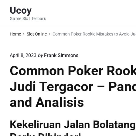
S
Ucoy
k
Game Slot Terbaru
i
p
Home
Slot Online
Common Poker Rookie Mistakes to Avoid Ju
t
o
c
April 8, 2023
by
Frank Simmons
o
Common Poker Rooki
n
t
Judi Tergacor – Pa
e
n
and Analisis
t
Kekeliruan Jalan Bolatan