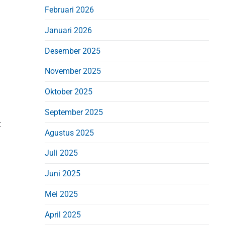
Februari 2026
Januari 2026
Desember 2025
November 2025
Oktober 2025
September 2025
t
Agustus 2025
Juli 2025
Juni 2025
Mei 2025
April 2025