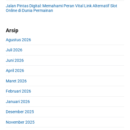
Jalan Pintas Digital: Memahami Peran Vital Link Alternatif Slot
Online di Dunia Permainan
Arsip
Agustus 2026
Juli 2026
Juni 2026
April 2026
Maret 2026
Februari 2026
Januari 2026
Desember 2025
November 2025