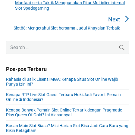
i
Manfaat serta Taktik Menggunakan Fitur Multiplier internal
P
Slot Spadegaming
g
r
a
e
Next
v
s
Slot88: Mengetahui Slot bersama Judul Khayalan Terbaik
N
i
i
e
o
p
P
x
S
SEAR
u
r
o
e
t
i
s
a
s
p
m
p
r
o
Pos-pos Terbaru
a
c
o
s
r
h
s
Rahasia di Balik Lisensi MGA: Kenapa Situs Slot Online Wajib
y
t
f
Punya Izin Ini?
t
S
:
o
:
i
Kenapa RTP Live Slot Gacor Terbaru Hoki Jadi Favorit Pemain
r
Online di Indonesia?
d
:
e
Kenapa Banyak Pemain Slot Online Tertarik dengan Pragmatic
b
Play Queen Of Gold? Ini Alasannya!
a
r
Bosan Main Slot Biasa? Misi Harian Slot Bisa Jadi Cara Baru yang
Bikin Ketagihan!