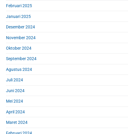
Februari 2025
Januari 2025
Desember 2024
November 2024
Oktober 2024
September 2024
Agustus 2024
Juli 2024
Juni 2024
Mei 2024
April 2024
Maret 2024
Februari 2024