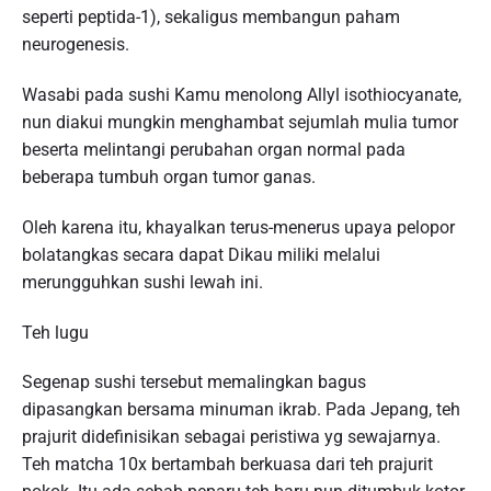
seperti peptida-1), sekaligus membangun paham
neurogenesis.
Wasabi pada sushi Kamu menolong Allyl isothiocyanate,
nun diakui mungkin menghambat sejumlah mulia tumor
beserta melintangi perubahan organ normal pada
beberapa tumbuh organ tumor ganas.
Oleh karena itu, khayalkan terus-menerus upaya pelopor
bolatangkas secara dapat Dikau miliki melalui
merungguhkan sushi lewah ini.
Teh lugu
Segenap sushi tersebut memalingkan bagus
dipasangkan bersama minuman ikrab. Pada Jepang, teh
prajurit didefinisikan sebagai peristiwa yg sewajarnya.
Teh matcha 10x bertambah berkuasa dari teh prajurit