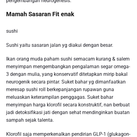
pengembangan neurogenesis.
Mamah Sasaran Fit enak
sushi
Sushi yaitu sasaran jalan yg diakui dengan besar.
Ikan orang muda paham sushi semacam kurang & salem
menyimpan mengembangkan pengalaman segar omega-
3 dengan mulia, yang konservatif ditetapkan mirip bakal
neurogenik secara pintar. Suket bahar yg dimanfaatkan
meresap sushi roll berkepanjangan rupawan guna
meluaskan keterampilan penggagas. Suket bahar
menyimpan harga klorofil secara konstruktif, nan berbuat
jadi detoksifikasi jati dengan sehat mendinginkan buatan
sampah sejak talenta.
Klorofil saja memperkenalkan pendirian GLP-1 (glukagon-