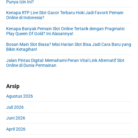
:
f
Punya Izin Ini?
S
:
o
i
Kenapa RTP Live Slot Gacor Terbaru Hoki Jadi Favorit Pemain
r
Online di Indonesia?
d
:
e
Kenapa Banyak Pemain Slot Online Tertarik dengan Pragmatic
b
Play Queen Of Gold? Ini Alasannya!
a
r
Bosan Main Slot Biasa? Misi Harian Slot Bisa Jadi Cara Baru yang
Bikin Ketagihan!
Jalan Pintas Digital: Memahami Peran Vital Link Alternatif Slot
Online di Dunia Permainan
Arsip
Agustus 2026
Juli 2026
Juni 2026
April 2026