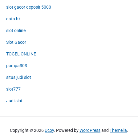
slot gacor deposit 5000
data hk
slot online
Slot Gacor
TOGEL ONLINE
pompa303
situs judi slot
slot777
Judi slot
Copyright © 2026
Ucoy
. Powered by
WordPress
and
Themelia
.