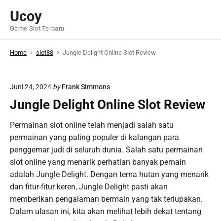
S
Ucoy
k
Game Slot Terbaru
i
p
Home
slot88
Jungle Delight Online Slot Review
t
o
c
Juni 24, 2024
by
Frank Simmons
o
Jungle Delight Online Slot Review
n
t
Permainan slot online telah menjadi salah satu
e
permainan yang paling populer di kalangan para
n
penggemar judi di seluruh dunia. Salah satu permainan
t
slot online yang menarik perhatian banyak pemain
adalah Jungle Delight. Dengan tema hutan yang menarik
dan fitur-fitur keren, Jungle Delight pasti akan
memberikan pengalaman bermain yang tak terlupakan.
Dalam ulasan ini, kita akan melihat lebih dekat tentang