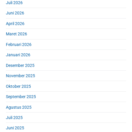
Juli 2026
Juni 2026
April 2026
Maret 2026
Februari 2026
Januari 2026
Desember 2025
November 2025
Oktober 2025
September 2025
Agustus 2025
Juli 2025
Juni 2025