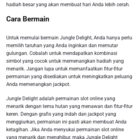
hadiah besar yang akan membuat hari Anda lebih cerah.
Cara Bermain
Untuk memulai bermain Jungle Delight, Anda hanya perlu
memilih taruhan yang Anda inginkan dan memutar
gulungan. Cobalah untuk mendapatkan kombinasi
simbol yang cocok untuk memenangkan hadiah yang
menarik. Jangan lupa untuk memanfaatkan fitur-fitur
permainan yang disediakan untuk meningkatkan peluang
Anda memenangkan jackpot.
Jungle Delight adalah permainan slot online yang
menarik dengan tema hutan yang menawan dan fitur-fitur
keren. Dengan grafis yang indah dan jackpot yang
menggiurkan, permainan ini pasti akan membuat Anda
ketagihan. Jika Anda menyukai permainan slot online
yang menarik dan menghibur, maka Jungle Delight