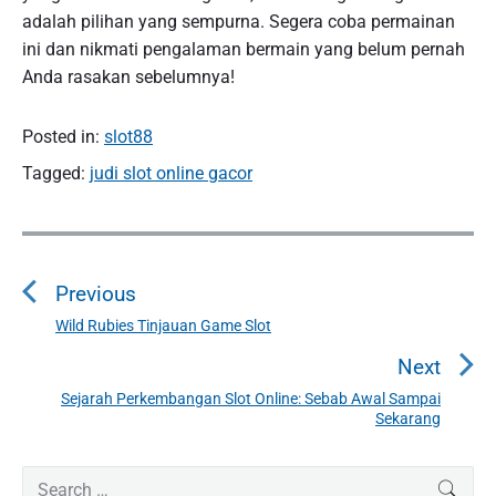
adalah pilihan yang sempurna. Segera coba permainan
ini dan nikmati pengalaman bermain yang belum pernah
Anda rasakan sebelumnya!
Posted in:
slot88
Tagged:
judi slot online gacor
N
a
Previous
v
i
Wild Rubies Tinjauan Game Slot
P
g
r
Next
a
e
Sejarah Perkembangan Slot Online: Sebab Awal Sampai
N
v
s
Sekarang
e
i
i
x
o
p
P
S
t
SEAR
u