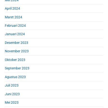
April 2024
Maret 2024
Februari 2024
Januari 2024
Desember 2023
November 2023
Oktober 2023
September 2023
Agustus 2023
Juli 2023
Juni 2023
Mei 2023