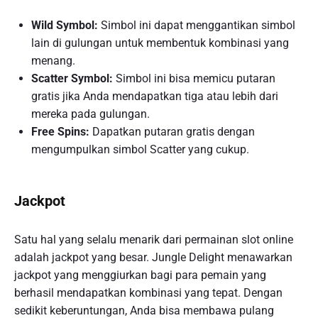
Wild Symbol:
Simbol ini dapat menggantikan simbol
lain di gulungan untuk membentuk kombinasi yang
menang.
Scatter Symbol:
Simbol ini bisa memicu putaran
gratis jika Anda mendapatkan tiga atau lebih dari
mereka pada gulungan.
Free Spins:
Dapatkan putaran gratis dengan
mengumpulkan simbol Scatter yang cukup.
Jackpot
Satu hal yang selalu menarik dari permainan slot online
adalah jackpot yang besar. Jungle Delight menawarkan
jackpot yang menggiurkan bagi para pemain yang
berhasil mendapatkan kombinasi yang tepat. Dengan
sedikit keberuntungan, Anda bisa membawa pulang