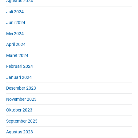
Agustus 2024
Juli 2024
Juni 2024
Mei 2024
April 2024
Maret 2024
Februari 2024
Januari 2024
Desember 2023
November 2023
Oktober 2023
September 2023
Agustus 2023