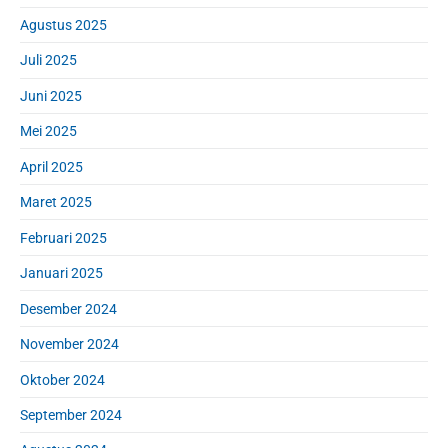
Agustus 2025
Juli 2025
Juni 2025
Mei 2025
April 2025
Maret 2025
Februari 2025
Januari 2025
Desember 2024
November 2024
Oktober 2024
September 2024