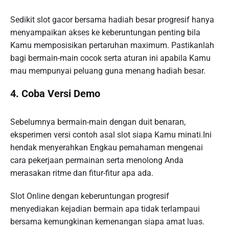
Sedikit slot gacor bersama hadiah besar progresif hanya
menyampaikan akses ke keberuntungan penting bila
Kamu memposisikan pertaruhan maximum. Pastikanlah
bagi bermain-main cocok serta aturan ini apabila Kamu
mau mempunyai peluang guna menang hadiah besar.
4. Coba Versi Demo
Sebelumnya bermain-main dengan duit benaran,
eksperimen versi contoh asal slot siapa Kamu minati.Ini
hendak menyerahkan Engkau pemahaman mengenai
cara pekerjaan permainan serta menolong Anda
merasakan ritme dan fitur-fitur apa ada.
Slot Online dengan keberuntungan progresif
menyediakan kejadian bermain apa tidak terlampaui
bersama kemungkinan kemenangan siapa amat luas.