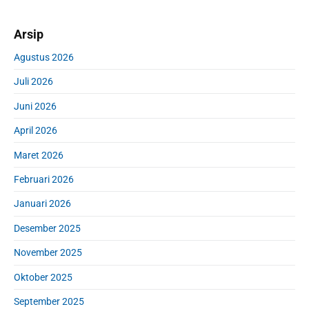
Arsip
Agustus 2026
Juli 2026
Juni 2026
April 2026
Maret 2026
Februari 2026
Januari 2026
Desember 2025
November 2025
Oktober 2025
September 2025