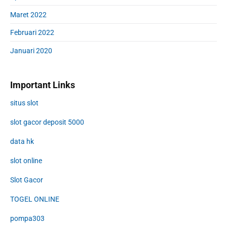
Maret 2022
Februari 2022
Januari 2020
Important Links
situs slot
slot gacor deposit 5000
data hk
slot online
Slot Gacor
TOGEL ONLINE
pompa303