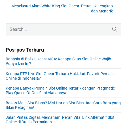
v
s
Menelusuri Alam White King Slot Gacor: Petunjuk Lengkap
N
i
dan Menarik
i
e
o
p
x
u
P
S
o
t
SEAR
r
s
e
s
p
i
a
p
o
m
r
o
s
Pos-pos Terbaru
a
c
s
r
t
h
Rahasia di Balik Lisensi MGA: Kenapa Situs Slot Online Wajib
t
y
:
f
Punya Izin Ini?
S
:
o
i
Kenapa RTP Live Slot Gacor Terbaru Hoki Jadi Favorit Pemain
r
Online di Indonesia?
d
:
e
Kenapa Banyak Pemain Slot Online Tertarik dengan Pragmatic
b
Play Queen Of Gold? Ini Alasannya!
a
r
Bosan Main Slot Biasa? Misi Harian Slot Bisa Jadi Cara Baru yang
Bikin Ketagihan!
Jalan Pintas Digital: Memahami Peran Vital Link Alternatif Slot
Online di Dunia Permainan