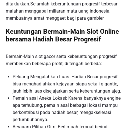
ditaklukkan.Sejumlah keberuntungan progresif terbesar
malahan menggapai miliaran mata uang indonesia,
membuatnya amat menggaet bagi para gambler.
Keuntungan Bermain-Main Slot Online
bersama Hadiah Besar Progresif
Bermain-Main slot gacor serta keberuntungan progresif
memberikan beberapa profit, di tengah berbeda:
Peluang Mengalahkan Luas: Hadiah Besar progresif
bisa menghadiahkan kejayaan siapa sekali gigantic,
jauh lebih luas disejajarkan serta keberuntungan ajeg.
Pemain asal Aneka Lokasi: Karena banyaknya engine
apa terhubung, pemain asal berbagai lokasi mampu
berkontribusi pada hadiah besar, mengakselerasi
pertumbuhannya.
Beragam Pilihan Gim: Berlimpah tempat berjudi