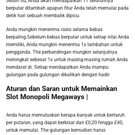
Selain itu, Anda akan mendapatkan 11 seluruhnya
berputar ditambah apapun fitur Anda telah memulai pada
detik hari sebuah membalik dipicu.
Anda mungkin menerima rasio selama bebas
berpaling.Sebelum bebas berputar untuk setiap nilai Anda
memiliki, Anda mungkin menerima 1x tambahan untuk
pengganda. The perbandingan mungkin selanjutnya
meningkat sebesar 1x untuk masing-masing rumah Anda
mendarat di. Setiap mendapatkan Anda mampu
gulungan pada gulungan dikalikan dengan hadir.
Aturan dan Saran untuk Memainkan
Slot Monopoli Megaways |
Anda harus memutuskan berapa banyak untuk bertaruh
per putaran, yang dapat berkisar dari £0,20 hingga £40,
untuk memulai. The gulungan kemudian harus