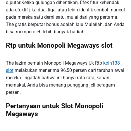
diputar.Ketika gulungan dihentikan, Efek fitur kehendak
ada efektif jika dua, tiga, atau lebih identik simbol muncul
pada mereka satu demi satu, mulai dari yang pertama.
The gratis berputar bonus adalah lalu Mulailah, dan Anda
bisa memperoleh lebih banyak hadiah.
Rtp untuk Monopoli Megaways slot
The lazim pemain Monopoli Megaways Uk Rtp
koin138
slot
melakukan menerima 96,50 persen dari taruhan awal
mereka. Ingatlah bahwa ini hanya rata-rata; kapan
memakai, Anda bisa menang punggung jeli beragam
persen.
Pertanyaan untuk Slot Monopoli
Megaways