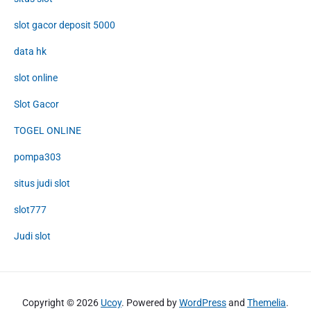
slot gacor deposit 5000
data hk
slot online
Slot Gacor
TOGEL ONLINE
pompa303
situs judi slot
slot777
Judi slot
Copyright © 2026
Ucoy
. Powered by
WordPress
and
Themelia
.