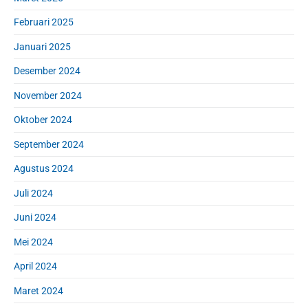
Februari 2025
Januari 2025
Desember 2024
November 2024
Oktober 2024
September 2024
Agustus 2024
Juli 2024
Juni 2024
Mei 2024
April 2024
Maret 2024