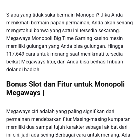
Siapa yang tidak suka bermain Monopoli? Jika Anda
menikmati bermain papan permainan, Anda akan senang
mengetahui bahwa yang satu ini tersedia sekarang.
Megaways Monopoli Big Time Gaming kasino mesin
memiliki gulungan yang Anda bisa gulungan. Hingga
117.649 cara untuk menang saat menikmati tersedia
berkat Megaways fitur, dan Anda bisa berhasil ribuan
dolar di hadiah!
Bonus Slot dan Fitur untuk Monopoli
Megaways |
Megaways ciri adalah yang paling signifikan dari
permainan mendebarkan fitur.Masing-masing kumparan
memiliki dua sampai tujuh karakter sebagai akibat dari
ini ciri, jadi ada sering Berbagai cara untuk menang. Ada