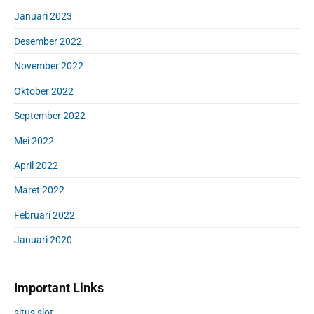
Januari 2023
Desember 2022
November 2022
Oktober 2022
September 2022
Mei 2022
April 2022
Maret 2022
Februari 2022
Januari 2020
Important Links
situs slot