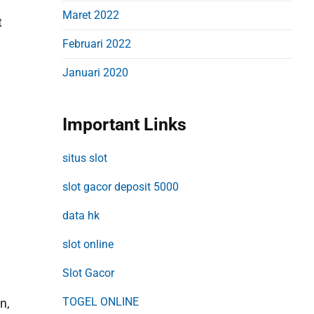
Maret 2022
t
Februari 2022
Januari 2020
Important Links
situs slot
slot gacor deposit 5000
data hk
slot online
Slot Gacor
TOGEL ONLINE
n,