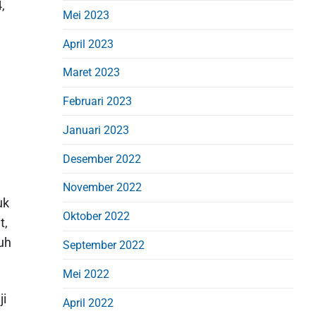
,
Mei 2023
April 2023
Maret 2023
Februari 2023
Januari 2023
Desember 2022
November 2022
uk
Oktober 2022
t,
uh
September 2022
Mei 2022
ji
April 2022