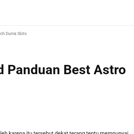
ch Dunia Slots
nd Panduan Best Astro
leh karena itu tersebut dekat terang tentu mempunyai