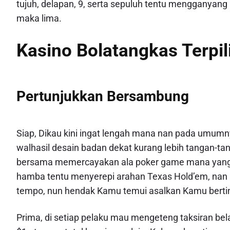
tujuh, delapan, 9, serta sepuluh tentu mengganyang 
maka lima.
Kasino Bolatangkas Terpi
Pertunjukkan Bersambung
Siap, Dikau kini ingat lengah mana nan pada umum
walhasil desain badan dekat kurang lebih tangan-ta
bersama memercayakan ala poker game mana yang Ka
hamba tentu menyerepi arahan Texas Hold’em, nan m
tempo, nun hendak Kamu temui asalkan Kamu bertind
Prima, di setiap pelaku mau mengeteng taksiran bel