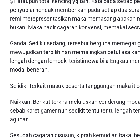
$1 ataupun total kencing yg lain. Kala pada setia
penyuplai hendak memberikan pada setiap dua surat.
remi merepresentasikan maka memasang apakah m
bukan. Maka hadir cagaran konvensi, memakai seora
Ganda: Sedikit sedang, tersebut berguna memegat g
mewujudkan terpilih nan memalingkan betul asalk
lengah dengan lembek, teristimewa bila Engkau m
modal beneran.
Selidik: Terkait masuk beserta tanggungan maka it
Naikkan: Berikut terkira meluluskan cenderung mo
sebab karet gamer nun sedikit tentu tentu lengah 
agunan.
Sesudah cagaran disusun, kiprah kemudian bakal b