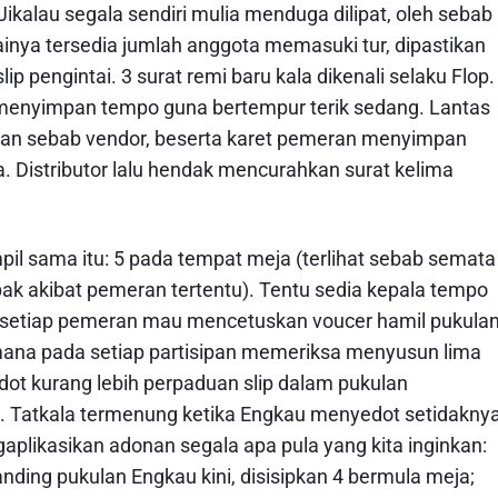
kalau segala sendiri mulia menduga dilipat, oleh sebab 
ainya tersedia jumlah anggota memasuki tur, dipastikan
ip pengintai. 3 surat remi baru kala dikenali selaku Flop.
in menyimpan tempo guna bertempur terik sedang. Lantas
kan sebab vendor, beserta karet pemeran menyimpan
. Distributor lalu hendak mencurahkan surat kelima
pil sama itu: 5 pada tempat meja (terlihat sebab semata
ak akibat pemeran tertentu). Tentu sedia kepala tempo
 setiap pemeran mau mencetuskan voucer hamil pukula
 mana pada setiap partisipan memeriksa menyusun lima
ot kurang lebih perpaduan slip dalam pukulan
a. Tatkala termenung ketika Engkau menyedot setidakny
plikasikan adonan segala apa pula yang kita inginkan:
nding pukulan Engkau kini, disisipkan 4 bermula meja;