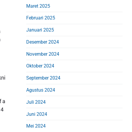
Maret 2025
Februari 2025
Januari 2025
a
n
Desember 2024
November 2024
Oktober 2024
kni
September 2024
Agustus 2024
f a
Juli 2024
 4
Juni 2024
Mei 2024