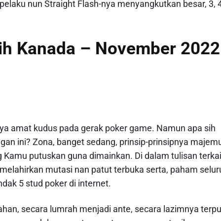
pelaku nun Straight Flash-nya menyangkutkan besar, 3, 4
lih Kanada – November 2022
nya amat kudus pada gerak poker game. Namun apa sih
ngan ini? Zona, banget sedang, prinsip-prinsipnya majem
mu putuskan guna dimainkan. Di dalam tulisan terkai
elahirkan mutasi nan patut terbuka serta, paham selur
ak 5 stud poker di internet.
ahan, secara lumrah menjadi ante, secara lazimnya terpu