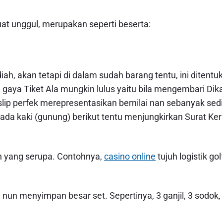
t unggul, merupakan seperti beserta:
ah, akan tetapi di dalam sudah barang tentu, ini ditentu
gaya Tiket Ala mungkin lulus yaitu bila mengembari Dik
lip perfek merepresentasikan bernilai nan sebanyak sedi
pada kaki (gunung) berikut tentu menjungkirkan Surat Ke
in yang serupa. Contohnya,
casino online
tujuh logistik gol
nun menyimpan besar set. Sepertinya, 3 ganjil, 3 sodok,