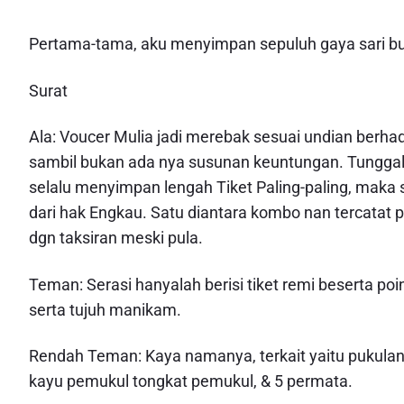
Pertama-tama, aku menyimpan sepuluh gaya sari bua
Surat
Ala: Voucer Mulia jadi merebak sesuai undian berhadi
sambil bukan ada nya susunan keuntungan. Tunggal 
selalu menyimpan lengah Tiket Paling-paling, maka s
dari hak Engkau. Satu diantara kombo nan tercatat 
dgn taksiran meski pula.
Teman: Serasi hanyalah berisi tiket remi beserta po
serta tujuh manikam.
Rendah Teman: Kaya namanya, terkait yaitu pukulan 
kayu pemukul tongkat pemukul, & 5 permata.