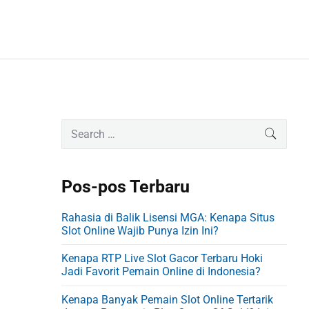
P
S
SEARC
e
r
a
i
r
Pos-pos Terbaru
m
c
a
h
Rahasia di Balik Lisensi MGA: Kenapa Situs
r
Slot Online Wajib Punya Izin Ini?
f
o
y
Kenapa RTP Live Slot Gacor Terbaru Hoki
r
S
Jadi Favorit Pemain Online di Indonesia?
:
i
Kenapa Banyak Pemain Slot Online Tertarik