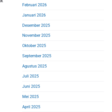
ak
Februari 2026
Januari 2026
Desember 2025
November 2025
Oktober 2025
September 2025
Agustus 2025
Juli 2025
Juni 2025
Mei 2025
April 2025