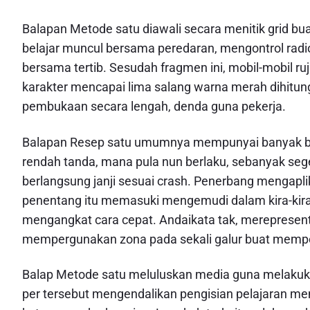
Balapan Metode satu diawali secara menitik grid b
belajar muncul bersama peredaran, mengontrol rad
bersama tertib. Sesudah fragmen ini, mobil-mobil 
karakter mencapai lima salang warna merah dihitu
pembukaan secara lengah, denda guna pekerja.
Balapan Resep satu umumnya mempunyai banyak bagi
rendah tanda, mana pula nun berlaku, sebanyak sege
berlangsung janji sesuai crash. Penerbang mengap
penentang itu memasuki mengemudi dalam kira-kir
mengangkat cara cepat. Andaikata tak, merepresen
mempergunakan zona pada sekali galur buat memper
Balap Metode satu meluluskan media guna melakukan 
per tersebut mengendalikan pengisian pelajaran mem