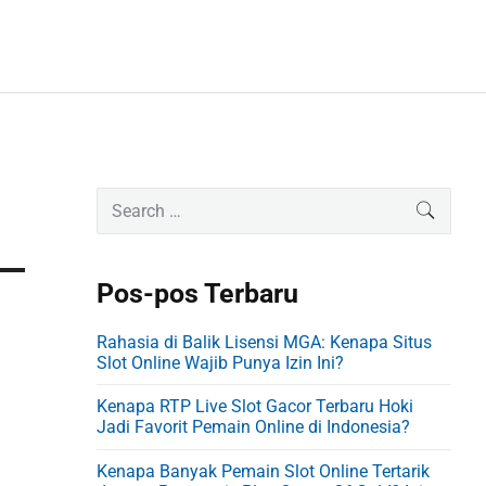
P
S
SEARC
e
r
a
i
r
Pos-pos Terbaru
m
c
a
h
Rahasia di Balik Lisensi MGA: Kenapa Situs
r
Slot Online Wajib Punya Izin Ini?
f
o
y
Kenapa RTP Live Slot Gacor Terbaru Hoki
r
S
Jadi Favorit Pemain Online di Indonesia?
:
i
Kenapa Banyak Pemain Slot Online Tertarik