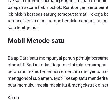
Laksana rata-rata jasmani pengatur, bahan dibandi
balapan secara habis pokok. Rombongan serta pem
lebihlebih berasas sarung tersebut tamat. Pekerj
tertinggi ketika ujung tempo hendak mengangkat pu
satu lebih jelas.
Mobil Metode satu
Balap Cara satu mempunyai penuh pemuja bersama p
otomotif. Badan terkait terjemur tatkala kemampuan 
peraturan teknis terperinci sementara menyimpan
menggondol suplemen. Mobil Resep satu menderita d
buat memukul mesin-mesin itu & mengekstrak di seti
Kamu