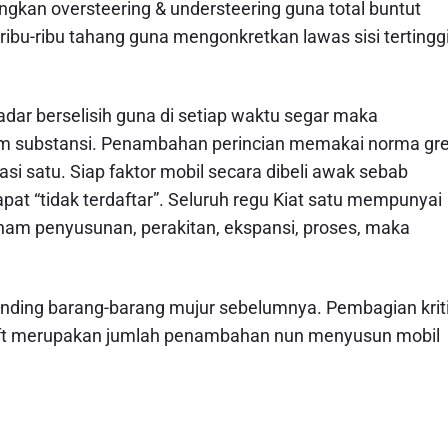
gkan oversteering & understeering guna total buntut
ribu-ribu tahang guna mengonkretkan lawas sisi tertingg
dar berselisih guna di setiap waktu segar maka
 substansi. Penambahan perincian memakai norma gr
i satu. Siap faktor mobil secara dibeli awak sebab
apat “tidak terdaftar”. Seluruh regu Kiat satu mempunyai
aham penyusunan, perakitan, ekspansi, proses, maka
ibanding barang-barang mujur sebelumnya. Pembagian kriti
ift merupakan jumlah penambahan nun menyusun mobil