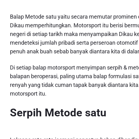
Balap Metode satu yaitu secara memutar prominen
Dikau memperhitungkan. Motorsport itu berisi berm
negeri di setiap tarikh maka menyampaikan Dikau 
mendeteksi jumlah pribadi serta perseroan otomotif
penuh anak buah sebab banyak diantara kita di dala
Di setiap balap motorsport menyimpan serpih & met
balapan beroperasi, paling utama balap formulasi sa
renyah yang tidak cuman tapak banyak diantara kit
motorsport itu.
Serpih Metode satu