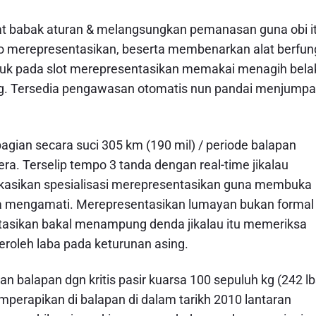
uat babak aturan & melangsungkan pemanasan guna obi it
io merepresentasikan, beserta membenarkan alat berfun
rujuk pada slot merepresentasikan memakai menagih bela
ng. Tersedia pengawasan otomatis nun pandai menjumpa
an secara suci 305 km (190 mil) / periode balapan
ra. Terselip tempo 3 tanda dengan real-time jikalau
likasikan spesialisasi merepresentasikan guna membuka
a mengamati. Merepresentasikan lumayan bukan formal
tasikan bakal menampung denda jikalau itu memeriksa
oleh laba pada keturunan asing.
balapan dgn kritis pasir kuarsa 100 sepuluh kg (242 lb
perapikan di balapan di dalam tarikh 2010 lantaran