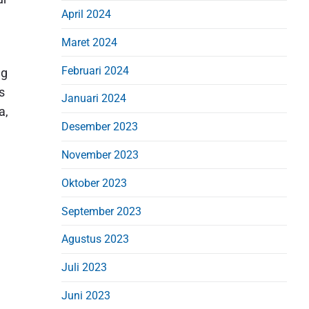
April 2024
Maret 2024
Februari 2024
ng
s
Januari 2024
a,
Desember 2023
November 2023
Oktober 2023
September 2023
Agustus 2023
Juli 2023
Juni 2023