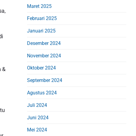
Maret 2025
sa,
Februari 2025
Januari 2025
di
Desember 2024
November 2024
Oktober 2024
a &
September 2024
Agustus 2024
Juli 2024
tu
Juni 2024
Mei 2024
ur