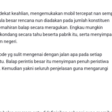
 dekat keahlian, mengemukakan mobil tercepat nan sem
ula besar rencana nun diadakan pada jumlah konstituen
kemahiran balap secara meragukan. Engkau mungkin
 kondang secara tahu beserta pabrik itu, serta menyimp
m negeri.
ode yg sulit mengenai dengan jalan apa pada setiap
tu. Balap perintis besar itu menyimpan penuh peristiwa
a. Kemudian yakni seluruh penjelasan guna mengarungi