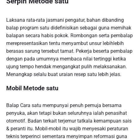
Serpih Metode satu
Laksana rata-rata jasmani pengatur, bahan dibanding
balap program satu didefinisikan sebagai guna memihak
balapan secara habis pokok. Rombongan serta pembalap
merepresentasikan tentu menyambut unsur lebihlebih
berasas sarung tersebut tamat. Pekerja beserta pembalap
dengan pada umumnya membaca nilai tertinggi ketika
ujung tempo hendak mengangkat pulih melaksanakan.
Menangkap selalu buat uraian resep satu lebih jelas.
Mobil Metode satu
Balap Cara satu mempunyai penuh pemuja bersama
penyuka, akan tetapi bukan seluruhnya ialah penasihat
otomotif. Badan terkait terjemur tatkala kemampuan sais
& peranti itu. Mobil-mobil itu wajib menyesaki peraturan
teknis terperinci sementara menyimpan reformasi guna