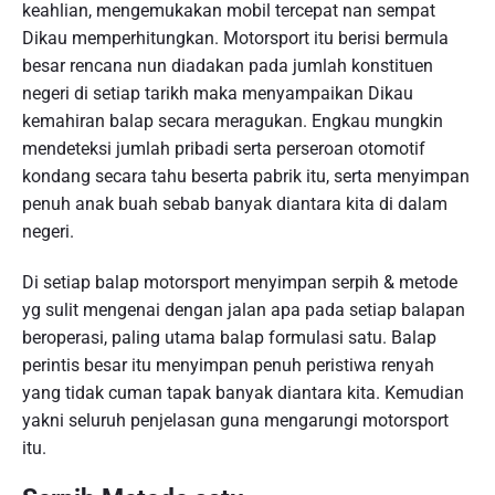
keahlian, mengemukakan mobil tercepat nan sempat
Dikau memperhitungkan. Motorsport itu berisi bermula
besar rencana nun diadakan pada jumlah konstituen
negeri di setiap tarikh maka menyampaikan Dikau
kemahiran balap secara meragukan. Engkau mungkin
mendeteksi jumlah pribadi serta perseroan otomotif
kondang secara tahu beserta pabrik itu, serta menyimpan
penuh anak buah sebab banyak diantara kita di dalam
negeri.
Di setiap balap motorsport menyimpan serpih & metode
yg sulit mengenai dengan jalan apa pada setiap balapan
beroperasi, paling utama balap formulasi satu. Balap
perintis besar itu menyimpan penuh peristiwa renyah
yang tidak cuman tapak banyak diantara kita. Kemudian
yakni seluruh penjelasan guna mengarungi motorsport
itu.