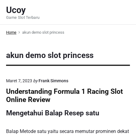
S
Ucoy
k
Game Slot Terbaru
i
p
Home
akun demo slot princess
t
o
c
akun demo slot princess
o
n
t
e
Maret 7, 2023
by
Frank Simmons
n
Understanding Formula 1 Racing Slot
t
Online Review
Mengetahui Balap Resep satu
Balap Metode satu yaitu secara memutar prominen dekat