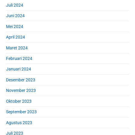
Juli 2024
Juni 2024
Mei 2024
April 2024
Maret 2024
Februari 2024
Januari 2024
Desember 2023
November 2023
Oktober 2023
September 2023
Agustus 2023
Juli 2023