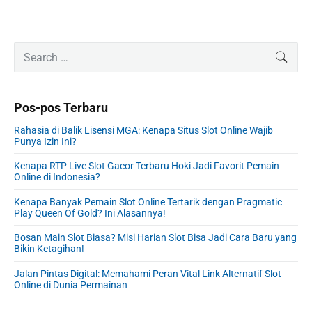
P
S
SEAR
r
e
i
a
m
r
Pos-pos Terbaru
a
c
r
h
Rahasia di Balik Lisensi MGA: Kenapa Situs Slot Online Wajib
y
f
Punya Izin Ini?
S
o
i
Kenapa RTP Live Slot Gacor Terbaru Hoki Jadi Favorit Pemain
r
Online di Indonesia?
d
:
e
Kenapa Banyak Pemain Slot Online Tertarik dengan Pragmatic
b
Play Queen Of Gold? Ini Alasannya!
a
r
Bosan Main Slot Biasa? Misi Harian Slot Bisa Jadi Cara Baru yang
Bikin Ketagihan!
Jalan Pintas Digital: Memahami Peran Vital Link Alternatif Slot
Online di Dunia Permainan