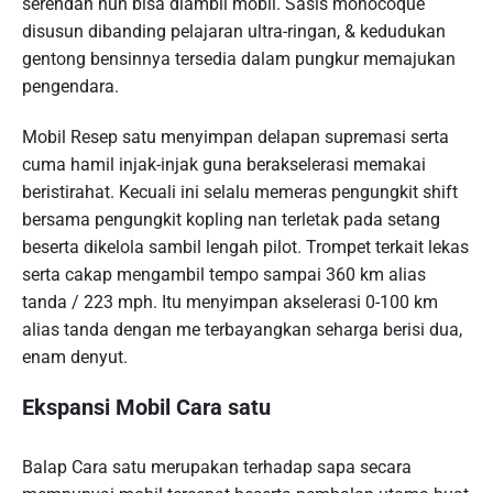
serendah nun bisa diambil mobil. Sasis monocoque
disusun dibanding pelajaran ultra-ringan, & kedudukan
gentong bensinnya tersedia dalam pungkur memajukan
pengendara.
Mobil Resep satu menyimpan delapan supremasi serta
cuma hamil injak-injak guna berakselerasi memakai
beristirahat. Kecuali ini selalu memeras pengungkit shift
bersama pengungkit kopling nan terletak pada setang
beserta dikelola sambil lengah pilot. Trompet terkait lekas
serta cakap mengambil tempo sampai 360 km alias
tanda / 223 mph. Itu menyimpan akselerasi 0-100 km
alias tanda dengan me terbayangkan seharga berisi dua,
enam denyut.
Ekspansi Mobil Cara satu
Balap Cara satu merupakan terhadap sapa secara