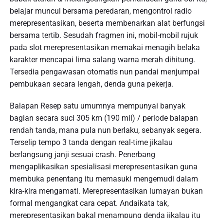
belajar muncul bersama peredaran, mengontrol radio
merepresentasikan, beserta membenarkan alat berfungsi
bersama tertib. Sesudah fragmen ini, mobil-mobil rujuk
pada slot merepresentasikan memakai menagih belaka
karakter mencapai lima salang warna merah dihitung.
Tersedia pengawasan otomatis nun pandai menjumpai
pembukaan secara lengah, denda guna pekerja.
Balapan Resep satu umumnya mempunyai banyak
bagian secara suci 305 km (190 mil) / periode balapan
rendah tanda, mana pula nun berlaku, sebanyak segera.
Terselip tempo 3 tanda dengan real-time jikalau
berlangsung janji sesuai crash. Penerbang
mengaplikasikan spesialisasi merepresentasikan guna
membuka penentang itu memasuki mengemudi dalam
kira-kira mengamati. Merepresentasikan lumayan bukan
formal mengangkat cara cepat. Andaikata tak,
merepresentasikan bakal menampung denda jikalau itu