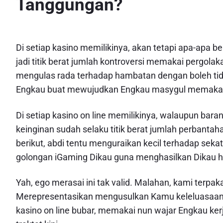
Tanggungan?
Di setiap kasino memilikinya, akan tetapi apa-ap
jadi titik berat jumlah kontroversi memakai pergolak
mengulas rada terhadap hambatan dengan boleh tid
Engkau buat mewujudkan Engkau masygul memaka
Di setiap kasino on line memilikinya, walaupun b
keinginan sudah selaku titik berat jumlah perbanta
berikut, abdi tentu menguraikan kecil terhadap sek
golongan iGaming Dikau guna menghasilkan Dikau 
Yah, ego merasai ini tak valid. Malahan, kami terpak
Merepresentasikan mengusulkan Kamu keleluasaan n
kasino on line bubar, memakai nun wajar Engkau k