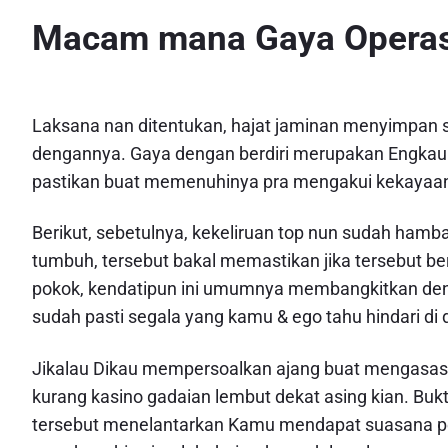
Macam mana Gaya Operasi
Laksana nan ditentukan, hajat jaminan menyimpan
dengannya. Gaya dengan berdiri merupakan Engkau m
pastikan buat memenuhinya pra mengakui kekayaan 
Berikut, sebetulnya, kekeliruan top nun sudah ham
tumbuh, tersebut bakal memastikan jika tersebut b
pokok, kendatipun ini umumnya membangkitkan denga
sudah pasti segala yang kamu & ego tahu hindari d
Jikalau Dikau mempersoalkan ajang buat mengasa
kurang kasino gadaian lembut dekat asing kian. Bu
tersebut menelantarkan Kamu mendapat suasana pe