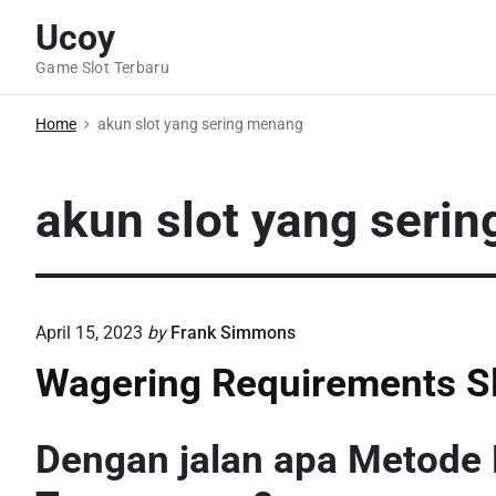
S
Ucoy
k
Game Slot Terbaru
i
p
Home
akun slot yang sering menang
t
o
c
akun slot yang seri
o
n
t
e
April 15, 2023
by
Frank Simmons
n
Wagering Requirements S
t
Dengan jalan apa Metode 