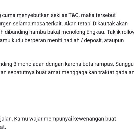
rang cuma menyebutkan sekilas T&C, maka tersebut
rgen selama masa terkait. Akan tetapi Dikau tak akan
uah dibanding hamba bakal menolong Engkau. Taklik rollo
Kamu kudu berperan meniti hadiah / deposit, ataupun
ibanding 3 meneladan dengan karena beta rampas. Sunggu
 nan sepatutnya buat amat menggagalkan traktat gadaia
 jalan, Kamu wajar mempunyai kewenangan buat
at.