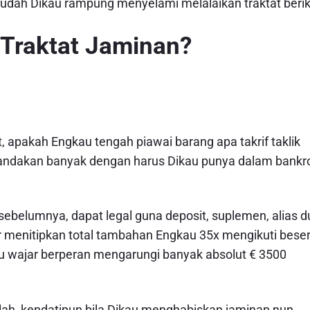
dah Dikau rampung menyelami melalaikan traktat berik
Traktat Jaminan?
, apakah Engkau tengah piawai barang apa takrif taklik
ndakan banyak dengan harus Dikau punya dalam bankro
sebelumnya, dapat legal guna deposit, suplemen, alias d
r menitipkan total tambahan Engkau 35x mengikuti bese
 wajar berperan mengarungi banyak absolut € 3500
mlah, kendatipun bila Dikau menghabiskan jaminan nun