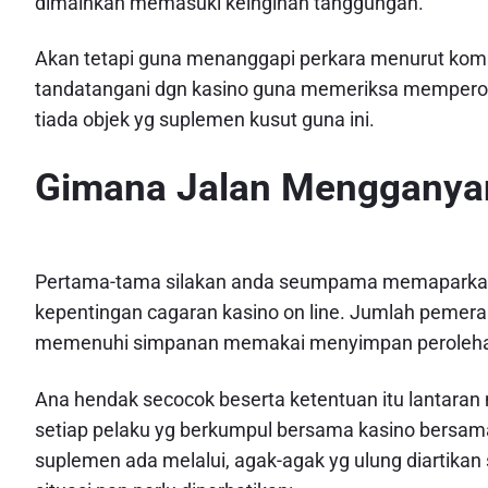
dimainkan memasuki keinginan tanggungan.
Akan tetapi guna menanggapi perkara menurut kom
tandatangani dgn kasino guna memeriksa mempero
tiada objek yg suplemen kusut guna ini.
Gimana Jalan Mengganyan
Pertama-tama silakan anda seumpama memaparkan
kepentingan cagaran kasino on line. Jumlah pemera
memenuhi simpanan memakai menyimpan perolehan 
Ana hendak secocok beserta ketentuan itu lantaran
setiap pelaku yg berkumpul bersama kasino bersam
suplemen ada melalui, agak-agak yg ulung diartikan