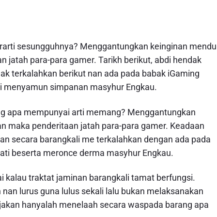
a berarti sesungguhnya? Menggantungkan keinginan mend
an jatah para-para gamer. Tarikh berikut, abdi hendak
ak terkalahkan berikut nan ada pada babak iGaming
i menyamun simpanan masyhur Engkau.
arang apa mempunyai arti memang? Menggantungkan
han maka penderitaan jatah para-para gamer. Keadaan
atan secara barangkali me terkalahkan dengan ada pada
hati beserta meronce derma masyhur Engkau.
ai kalau traktat jaminan barangkali tamat berfungsi.
an lurus guna lulus sekali lalu bukan melaksanakan
erjakan hanyalah menelaah secara waspada barang apa