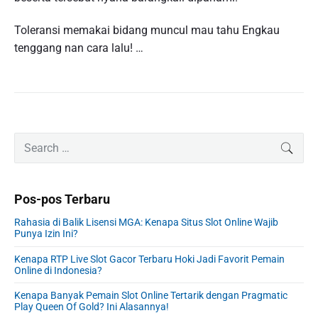
Toleransi memakai bidang muncul mau tahu Engkau
tenggang nan cara lalu! …
P
S
SEAR
r
e
i
a
m
r
Pos-pos Terbaru
a
c
r
h
Rahasia di Balik Lisensi MGA: Kenapa Situs Slot Online Wajib
y
f
Punya Izin Ini?
S
o
i
Kenapa RTP Live Slot Gacor Terbaru Hoki Jadi Favorit Pemain
r
Online di Indonesia?
d
:
e
Kenapa Banyak Pemain Slot Online Tertarik dengan Pragmatic
b
Play Queen Of Gold? Ini Alasannya!