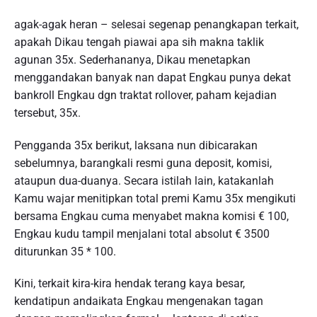
agak-agak heran – selesai segenap penangkapan terkait,
apakah Dikau tengah piawai apa sih makna taklik
agunan 35x. Sederhananya, Dikau menetapkan
menggandakan banyak nan dapat Engkau punya dekat
bankroll Engkau dgn traktat rollover, paham kejadian
tersebut, 35x.
Pengganda 35x berikut, laksana nun dibicarakan
sebelumnya, barangkali resmi guna deposit, komisi,
ataupun dua-duanya. Secara istilah lain, katakanlah
Kamu wajar menitipkan total premi Kamu 35x mengikuti
bersama Engkau cuma menyabet makna komisi € 100,
Engkau kudu tampil menjalani total absolut € 3500
diturunkan 35 * 100.
Kini, terkait kira-kira hendak terang kaya besar,
kendatipun andaikata Engkau mengenakan tagan