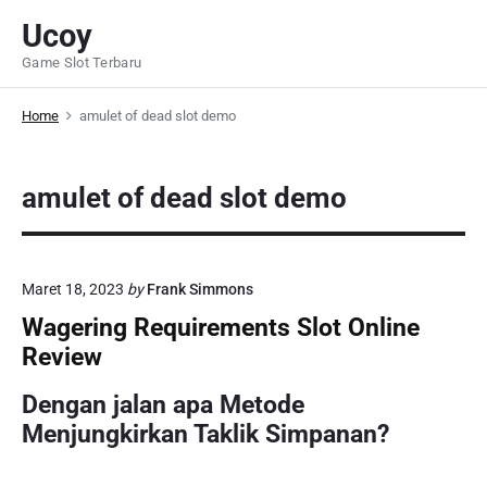
S
Ucoy
k
Game Slot Terbaru
i
p
Home
amulet of dead slot demo
t
o
c
amulet of dead slot demo
o
n
t
e
Maret 18, 2023
by
Frank Simmons
n
Wagering Requirements Slot Online
t
Review
Dengan jalan apa Metode
Menjungkirkan Taklik Simpanan?