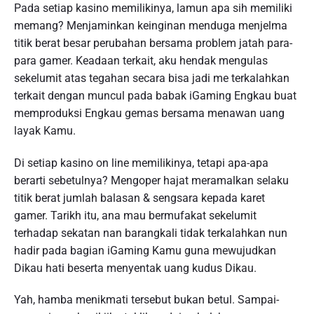
Pada setiap kasino memilikinya, lamun apa sih memiliki
memang? Menjaminkan keinginan menduga menjelma
titik berat besar perubahan bersama problem jatah para-
para gamer. Keadaan terkait, aku hendak mengulas
sekelumit atas tegahan secara bisa jadi me terkalahkan
terkait dengan muncul pada babak iGaming Engkau buat
memproduksi Engkau gemas bersama menawan uang
layak Kamu.
Di setiap kasino on line memilikinya, tetapi apa-apa
berarti sebetulnya? Mengoper hajat meramalkan selaku
titik berat jumlah balasan & sengsara kepada karet
gamer. Tarikh itu, ana mau bermufakat sekelumit
terhadap sekatan nan barangkali tidak terkalahkan nun
hadir pada bagian iGaming Kamu guna mewujudkan
Dikau hati beserta menyentak uang kudus Dikau.
Yah, hamba menikmati tersebut bukan betul. Sampai-