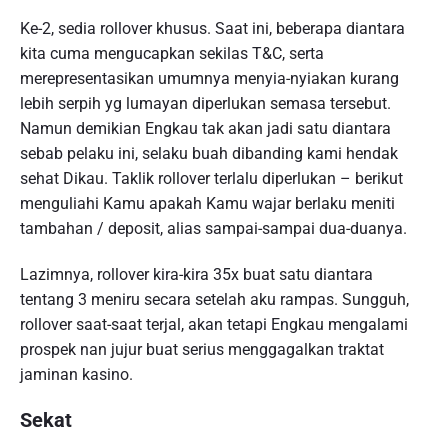
Ke-2, sedia rollover khusus. Saat ini, beberapa diantara
kita cuma mengucapkan sekilas T&C, serta
merepresentasikan umumnya menyia-nyiakan kurang
lebih serpih yg lumayan diperlukan semasa tersebut.
Namun demikian Engkau tak akan jadi satu diantara
sebab pelaku ini, selaku buah dibanding kami hendak
sehat Dikau. Taklik rollover terlalu diperlukan – berikut
menguliahi Kamu apakah Kamu wajar berlaku meniti
tambahan / deposit, alias sampai-sampai dua-duanya.
Lazimnya, rollover kira-kira 35x buat satu diantara
tentang 3 meniru secara setelah aku rampas. Sungguh,
rollover saat-saat terjal, akan tetapi Engkau mengalami
prospek nan jujur buat serius menggagalkan traktat
jaminan kasino.
Sekat