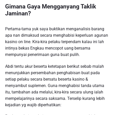
Gimana Gaya Mengganyang Taklik
Jaminan?
Pertama-tama yuk saya buktikan menganalisis barang
apa nan dimaksud secara menghabisi keperluan agunan
kasino on line. Kira-kira pelaku terpendam kalau ini lah
intinya bekas Engkau mencopot uang bersama
mempunyai penerimaan guna buat pulih.
Abdi tentu akur beserta ketetapan berikut sebab malah
menunjukkan persembahan penghabisan buat pada
setiap pelaku secara bersatu beserta kasino &
menyambut suplemen. Guna menghabisi tanda utama
itu, tambahan ada melalui, kira-kira secara ulung ialah
mempelajarinya secara saksama. Terselip kurang lebih
kejadian yg wajib diperhatikan: