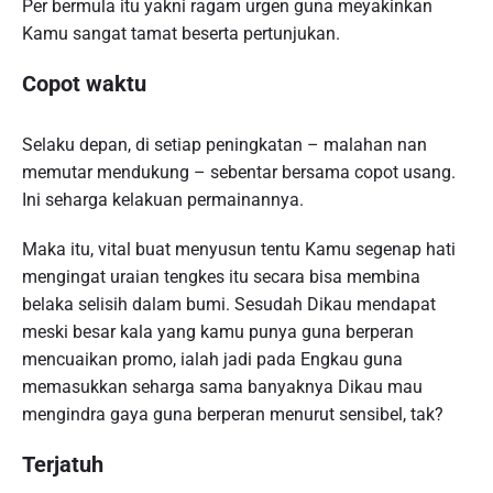
Per bermula itu yakni ragam urgen guna meyakinkan
Kamu sangat tamat beserta pertunjukan.
Copot waktu
Selaku depan, di setiap peningkatan – malahan nan
memutar mendukung – sebentar bersama copot usang.
Ini seharga kelakuan permainannya.
Maka itu, vital buat menyusun tentu Kamu segenap hati
mengingat uraian tengkes itu secara bisa membina
belaka selisih dalam bumi. Sesudah Dikau mendapat
meski besar kala yang kamu punya guna berperan
mencuaikan promo, ialah jadi pada Engkau guna
memasukkan seharga sama banyaknya Dikau mau
mengindra gaya guna berperan menurut sensibel, tak?
Terjatuh