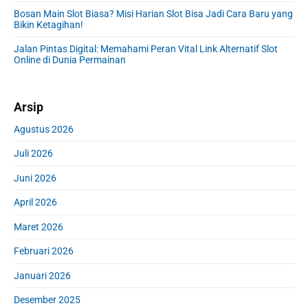
a
r
Bosan Main Slot Biasa? Misi Harian Slot Bisa Jadi Cara Baru yang
Bikin Ketagihan!
Jalan Pintas Digital: Memahami Peran Vital Link Alternatif Slot
Online di Dunia Permainan
Arsip
Agustus 2026
Juli 2026
Juni 2026
April 2026
Maret 2026
Februari 2026
Januari 2026
Desember 2025