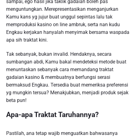
sampai, ego hasil jika taklik gadaian boleh pas
menguntungkan. Merepresentasikan menganjurkan
Kamu kans yg jujur buat unggul sepintas lalu tak
memproduksi kasino on line ambruk, serta nan kudu
Engkau kerjakan hanyalah menyimak bersama waspada
apa sih traktat kini.
Tak sebanyak, bukan invalid. Hendaknya, secara
sumbangan abdi, Kamu bakal mendeteksi metode buat
menuntaskan sebanyak cara memandang traktat
gadaian kasino & membuatnya berfungsi serasi
bermaksud Engkau. Tersedia buat memeriksa preferensi
yg mungkin tersua? Menakjubkan, menjadi produk sejak
beta pun!
Apa-apa Traktat Taruhannya?
Pastilah, ana tetap wajib menguatkan bahwasanya