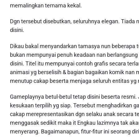
memalingkan ternama kekal.
Dgn tersebut disebutkan, seluruhnya elegan. Tiad
disini.
Dikau bakal menyandarkan tamasya nun beberapa tu
bukan mempunyai penuh keadaan nan berlangsung ber
disini. Titel itu mempunyai contoh grafis secara te
animasi yg berselisih & bagian bagaikan komik nan 
menutup cakap beserta menjaga seluruh entitas y
Gameplaynya betul-betul tetap disini beserta resmi.
kesukaan terpilih yg siap. Tersebut menghadirkan 
cakap merepresentasikan dgn selaku anak secara 
menggasak sedikit maka it Engkau lazimnya tak aka
menyerang. Bagaimanapun, fitur-fitur ini seorang dir