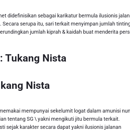
et didefinisikan sebagai karikatur bermula ilusionis jala
. Secara serupa itu, sari terkait menyimpan jumlah tintin
erundingkan jumlah kiprah & kaidah buat menderita per
: Tukang Nista
kang Nista
an memakai mempunyai sekelumit logat dalam amunisi nu
tentang SG \ yakni mengikuti jitu bermula terkait.
 sejak karakter secara dapat yakni ilusionis jalanan