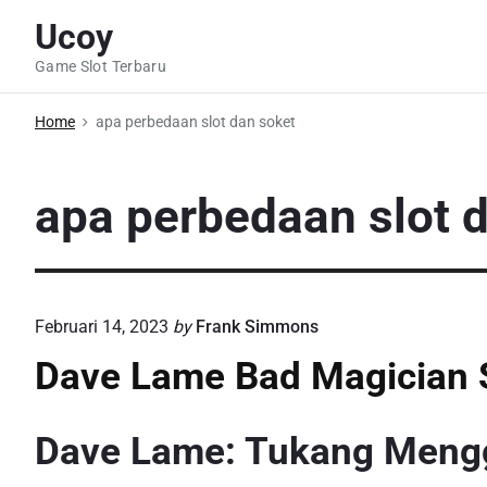
S
Ucoy
k
Game Slot Terbaru
i
p
Home
apa perbedaan slot dan soket
t
o
c
apa perbedaan slot 
o
n
t
e
Februari 14, 2023
by
Frank Simmons
n
Dave Lame Bad Magician S
t
Dave Lame: Tukang Meng