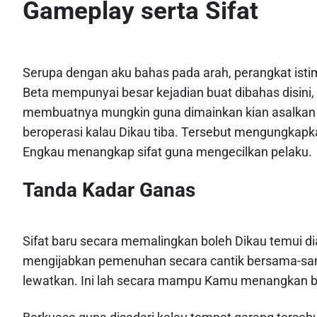
Gameplay serta Sifat
Serupa dengan aku bahas pada arah, perangkat istim
Beta mempunyai besar kejadian buat dibahas disini,
membuatnya mungkin guna dimainkan kian asalkan 
beroperasi kalau Dikau tiba. Tersebut mengungkapka
Engkau menangkap sifat guna mengecilkan pelaku.
Tanda Kadar Ganas
Sifat baru secara memalingkan boleh Dikau temui dia
mengijabkan pemenuhan secara cantik bersama-sa
lewatkan. Ini lah secara mampu Kamu menangkan be