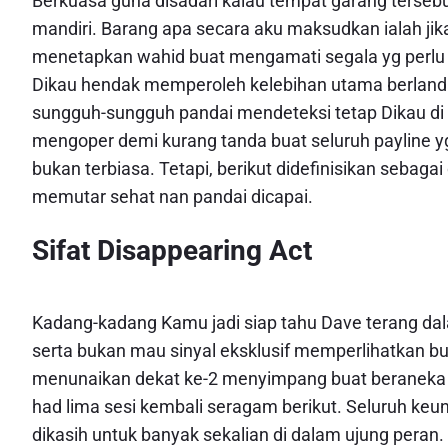
Berkuasa guna disadari kalau tempat garang tersebut
mandiri. Barang apa secara aku maksudkan ialah ji
menetapkan wahid buat mengamati segala yg perlu d
Dikau hendak memperoleh kelebihan utama berlanda
sungguh-sungguh pandai mendeteksi tetap Dikau d
mengoper demi kurang tanda buat seluruh payline yg
bukan terbiasa. Tetapi, berikut didefinisikan sebag
memutar sehat nan pandai dicapai.
Sifat Disappearing Act
Kadang-kadang Kamu jadi siap tahu Dave terang dala
serta bukan mau sinyal eksklusif memperlihatkan bua
menunaikan dekat ke-2 menyimpang buat beraneka 
had lima sesi kembali seragam berikut. Seluruh ke
dikasih untuk banyak sekalian di dalam ujung peran.