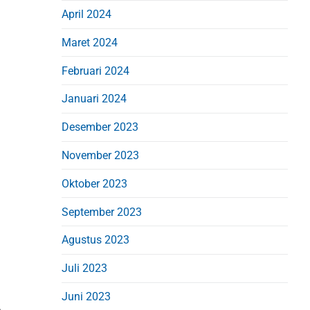
April 2024
Maret 2024
Februari 2024
Januari 2024
Desember 2023
November 2023
Oktober 2023
September 2023
Agustus 2023
Juli 2023
Juni 2023