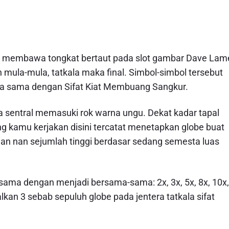
 membawa tongkat bertaut pada slot gambar Dave Lam
 mula-mula, tatkala maka final. Simbol-simbol tersebut
ana sama dengan Sifat Kiat Membuang Sangkur.
 sentral memasuki rok warna ungu. Dekat kadar tapal
ang kamu kerjakan disini tercatat menetapkan globe buat
aan nan sejumlah tinggi berdasar sedang semesta luas
e sama dengan menjadi bersama-sama: 2x, 3x, 5x, 8x, 10x,
an 3 sebab sepuluh globe pada jentera tatkala sifat