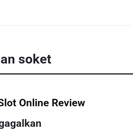
dan soket
lot Online Review
gagalkan