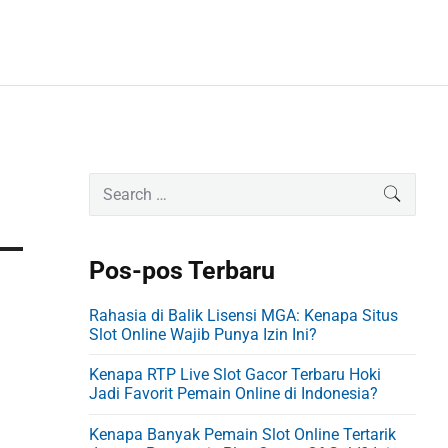
P
S
SEARC
e
r
a
i
r
Pos-pos Terbaru
m
c
a
h
Rahasia di Balik Lisensi MGA: Kenapa Situs
r
Slot Online Wajib Punya Izin Ini?
f
o
y
Kenapa RTP Live Slot Gacor Terbaru Hoki
r
S
Jadi Favorit Pemain Online di Indonesia?
:
i
Kenapa Banyak Pemain Slot Online Tertarik