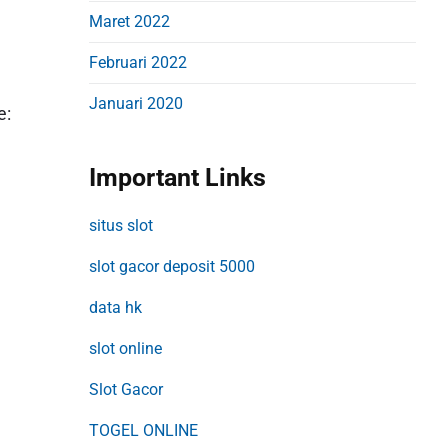
Maret 2022
Februari 2022
Januari 2020
e:
Important Links
situs slot
slot gacor deposit 5000
data hk
slot online
Slot Gacor
TOGEL ONLINE