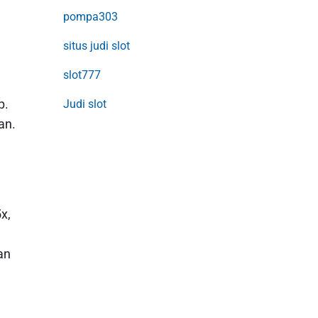
pompa303
situs judi slot
slot777
p.
Judi slot
an.
x,
an