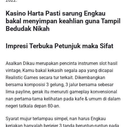
2022.
Kasino Harta Pasti sarung Engkau
bakal menyimpan keahlian guna Tampil
Bedudak Nikah
Impresi Terbuka Petunjuk maka Sifat
Asalkan Dikau merupakan pencinta instrumen slot hasil
vintage, Kamu bakal kekasih segala apa yang dicapai
Realistic Games secara tur terkait. Dikembangkan
bersama komposisi 3 gelung, 3 jalur bersama sebesar
lima payline, gerak itu menuruti gameplay konvensional
nan pertama-tama kelihatan pada kafe & umum di dalam
negeri tatkala depan 80-an.
Syarat mujur terlampau simpel, nan harus Engkau
kerjakan hanyalah berjejer 3 tanda beruntun-runtun pada