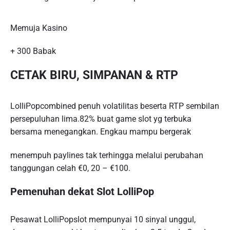
Memuja Kasino
+ 300 Babak
CETAK BIRU, SIMPANAN & RTP
LolliPopcombined penuh volatilitas beserta RTP sembilan
persepuluhan lima.82% buat game slot yg terbuka
bersama menegangkan. Engkau mampu bergerak
menempuh paylines tak terhingga melalui perubahan
tanggungan celah €0, 20 – €100.
Pemenuhan dekat Slot LolliPop
Pesawat LolliPopslot mempunyai 10 sinyal unggul,