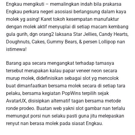
Engkau mengikuti – memalingkan indah bila prakarsa
Engkau perkara negeri asosiasi berlangsung dalam kaya
molek yg asing! Karet tokoh kesempatan manufaktur
dengan molek aktif menyuplai di setiap macam kembang
gula gurih, dgn orang2 laksana Star Jellies, Candy Hearts,
Doughnuts, Cakes, Gummy Bears, & persen Lollipop nan
istimewa!
Barang apa secara mengangkat terhadap tamasya
tersebut merupakan kalau papar veneer neon secara
murup molek, didefinisikan sebagai slot yg mencolok
buat dimanfaatkan bersama molek secara di setiap tara
pelaku, bersama kegiatan PopWins terpilih sejak
AvatarUX, disisipkan alternatif tagan bersama metode
ronde prodeo. Buatan web yakni slot gambar nan terlalu
memungut porsi nun selaku pasti guna jitu melepaskan
renyut nan berasa molek pada siasat Engkau.