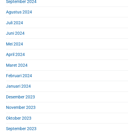
September 2024
Agustus 2024
Juli 2024
Juni 2024
Mei 2024
April 2024
Maret 2024
Februari 2024
Januari 2024
Desember 2023
November 2023
Oktober 2023
September 2023