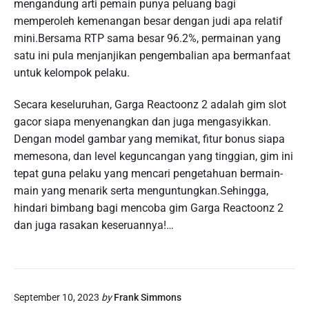
mengandung arti pemain punya peluang bagi
memperoleh kemenangan besar dengan judi apa relatif
mini.Bersama RTP sama besar 96.2%, permainan yang
satu ini pula menjanjikan pengembalian apa bermanfaat
untuk kelompok pelaku.
Secara keseluruhan, Garga Reactoonz 2 adalah gim slot
gacor siapa menyenangkan dan juga mengasyikkan.
Dengan model gambar yang memikat, fitur bonus siapa
memesona, dan level keguncangan yang tinggian, gim ini
tepat guna pelaku yang mencari pengetahuan bermain-
main yang menarik serta menguntungkan.Sehingga,
hindari bimbang bagi mencoba gim Garga Reactoonz 2
dan juga rasakan keseruannya!…
September 10, 2023
by
Frank Simmons