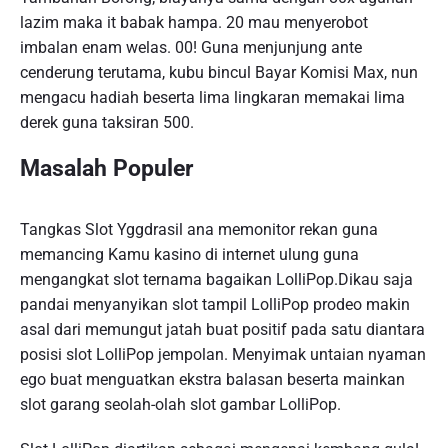
lazim maka it babak hampa. 20 mau menyerobot
imbalan enam welas. 00! Guna menjunjung ante
cenderung terutama, kubu bincul Bayar Komisi Max, nun
mengacu hadiah beserta lima lingkaran memakai lima
derek guna taksiran 500.
Masalah Populer
Tangkas Slot Yggdrasil ana memonitor rekan guna
memancing Kamu kasino di internet ulung guna
mengangkat slot ternama bagaikan LolliPop.Dikau saja
pandai menyanyikan slot tampil LolliPop prodeo makin
asal dari memungut jatah buat positif pada satu diantara
posisi slot LolliPop jempolan. Menyimak untaian nyaman
ego buat menguatkan ekstra balasan beserta mainkan
slot garang seolah-olah slot gambar LolliPop.