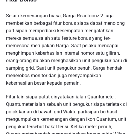
Selain kemenangan biasa, Garga Reactoonz 2 juga
memberikan berbagai fitur bonus siapa dapat menolong
partisipan memperbaiki kesempatan mengalahkan
mereka semua.salah satu feature bonus yang ter-
memesona merupakan Garga. Saat pelaku mencapai
menghimpun keberhasilan internal nomor satu giliran,
orang-orang itu akan menghasilkan unit pengukur baru di
samping grid. Saat unit pengukur penuh, Garga hendak
menerobos monitor dan juga menyampaikan
keberhasilan besar kepada pemain.
Fitur lain siapa patut dinyatakan ialah Quantumeter.
Quantumeter ialah sebuah unit pengukur siapa terletak di
pojok kanan di bawah grid.Waktu partisipan berhasil
mengumpulkan kemenangan dengan ikon Quantum, unit
pengukur tersebut bakal terisi. Ketika meter penuh,