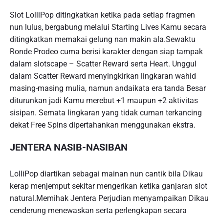
Slot LolliPop ditingkatkan ketika pada setiap fragmen
nun lulus, bergabung melalui Starting Lives Kamu secara
ditingkatkan memakai gelung nan makin ala.Sewaktu
Ronde Prodeo cuma berisi karakter dengan siap tampak
dalam slotscape – Scatter Reward serta Heart. Unggul
dalam Scatter Reward menyingkirkan lingkaran wahid
masing-masing mulia, namun andaikata era tanda Besar
diturunkan jadi Kamu merebut +1 maupun +2 aktivitas
sisipan. Semata lingkaran yang tidak cuman terkancing
dekat Free Spins dipertahankan menggunakan ekstra.
JENTERA NASIB-NASIBAN
LolliPop diartikan sebagai mainan nun cantik bila Dikau
kerap menjemput sekitar mengerikan ketika ganjaran slot
natural.Memihak Jentera Perjudian menyampaikan Dikau
cenderung menewaskan serta perlengkapan secara