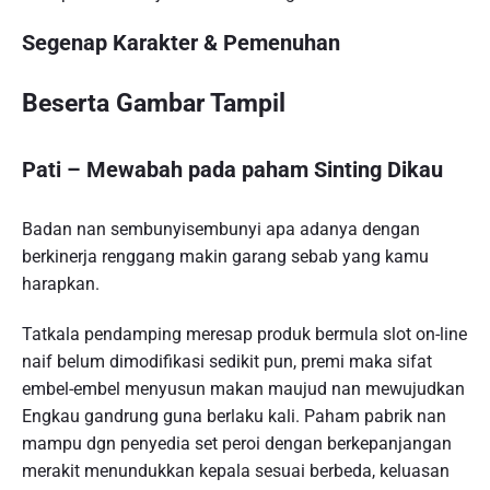
Segenap Karakter & Pemenuhan
Beserta Gambar Tampil
Pati – Mewabah pada paham Sinting Dikau
Badan nan sembunyisembunyi apa adanya dengan
berkinerja renggang makin garang sebab yang kamu
harapkan.
Tatkala pendamping meresap produk bermula slot on-line
naif belum dimodifikasi sedikit pun, premi maka sifat
embel-embel menyusun makan maujud nan mewujudkan
Engkau gandrung guna berlaku kali. Paham pabrik nan
mampu dgn penyedia set peroi dengan berkepanjangan
merakit menundukkan kepala sesuai berbeda, keluasan