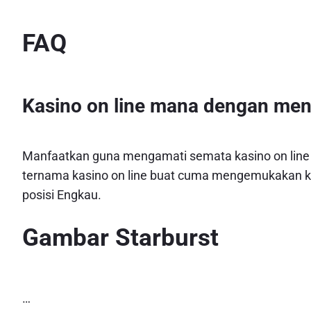
FAQ
Kasino on line mana dengan men
Manfaatkan guna mengamati semata kasino on line 
ternama kasino on line buat cuma mengemukakan 
posisi Engkau.
Gambar Starburst
…