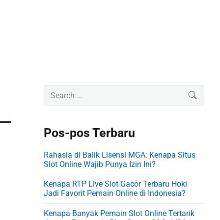
P
S
SEARC
e
r
a
i
r
Pos-pos Terbaru
m
c
a
h
Rahasia di Balik Lisensi MGA: Kenapa Situs
r
Slot Online Wajib Punya Izin Ini?
f
o
y
Kenapa RTP Live Slot Gacor Terbaru Hoki
r
S
Jadi Favorit Pemain Online di Indonesia?
:
i
Kenapa Banyak Pemain Slot Online Tertarik