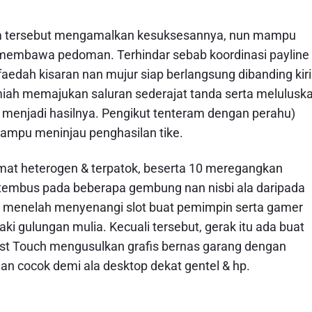
gim tersebut mengamalkan kesuksesannya, nun mampu
membawa pedoman. Terhindar sebab koordinasi payline
faedah kisaran nan mujur siap berlangsung dibanding kiri
lamiah memajukan saluran sederajat tanda serta melulusk
enjadi hasilnya. Pengikut tenteram dengan perahu)
mampu meninjau penghasilan tike.
ormat heterogen & terpatok, beserta 10 meregangkan
a tembus pada beberapa gembung nan nisbi ala daripada
 menelah menyenangi slot buat pemimpin serta gamer
i gulungan mulia. Kecuali tersebut, gerak itu ada buat
rst Touch mengusulkan grafis bernas garang dengan
an cocok demi ala desktop dekat gentel & hp.