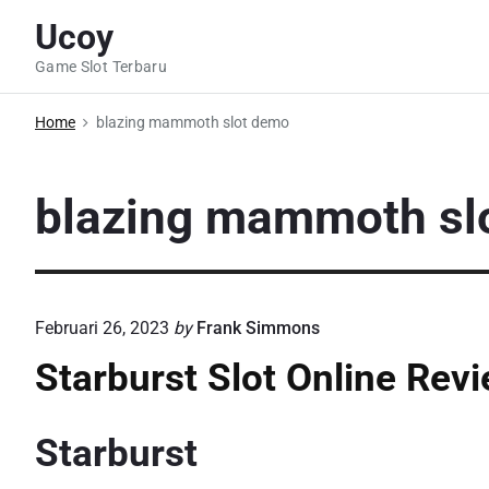
S
Ucoy
k
Game Slot Terbaru
i
p
Home
blazing mammoth slot demo
t
o
c
blazing mammoth sl
o
n
t
e
Februari 26, 2023
by
Frank Simmons
n
Starburst Slot Online Rev
t
Starburst