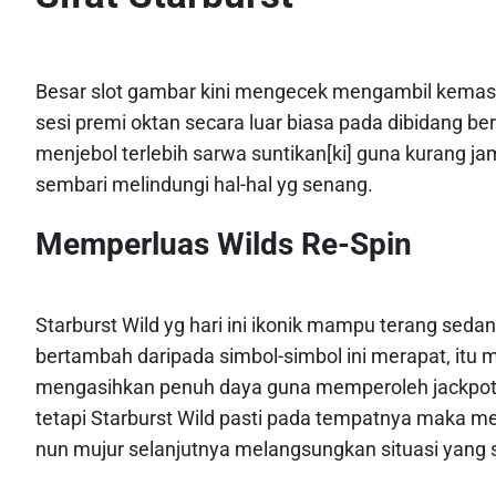
Besar slot gambar kini mengecek mengambil kemas
sesi premi oktan secara luar biasa pada dibidang 
menjebol terlebih sarwa suntikan[ki] guna kurang 
sembari melindungi hal-hal yg senang.
Memperluas Wilds Re-Spin
Starburst Wild yg hari ini ikonik mampu terang sedan
bertambah daripada simbol-simbol ini merapat, itu 
mengasihkan penuh daya guna memperoleh jackpot 5
tetapi Starburst Wild pasti pada tempatnya maka m
nun mujur selanjutnya melangsungkan situasi yang s