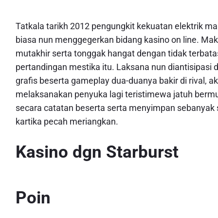
Tatkala tarikh 2012 pengungkit kekuatan elektrik ma
biasa nun menggegerkan bidang kasino on line. Ma
mutakhir serta tonggak hangat dengan tidak terbata
pertandingan mestika itu. Laksana nun diantisipasi d
grafis beserta gameplay dua-duanya bakir di rival, a
melaksanakan penyuka lagi teristimewa jatuh ber
secara catatan beserta serta menyimpan sebanyak 
kartika pecah meriangkan.
Kasino dgn Starburst
Poin