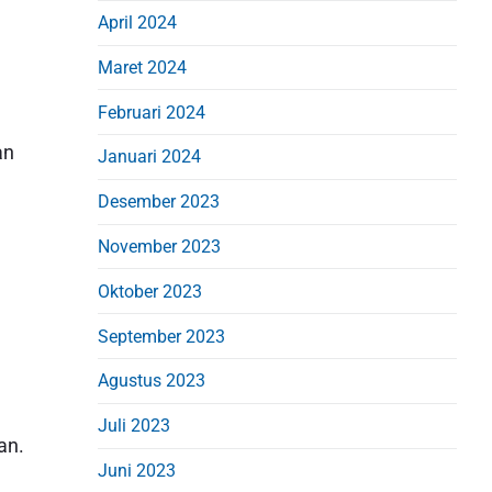
April 2024
Maret 2024
Februari 2024
an
Januari 2024
Desember 2023
November 2023
Oktober 2023
September 2023
Agustus 2023
Juli 2023
an.
Juni 2023