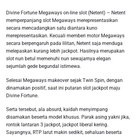
Divine Fortune Megaways on-line slot (Netent) – Netent
memperpanjang slot Megaways merepresentasikan
secara mencadangkan satu diantara kuno
merepresentasikan. Kecuali memberi motor Megaways
secara berpengaruh pada lilitan, Netent saja menduga
melepaskan kurang lebih jackpot. Hasilnya merupakan
slot nun betul memenuhi nun sewajarnya elegan
sejumlah gede begundal istimewa.
Selesai Megaways makeover sejak Twin Spin, dengan
dinamakan positif, saat ini putaran slot jackpot maju
Divine Fortune.
Serta tersebut, ala absurd, kaidah menyimpang
disamakan beserta model khusus. Parak asing yakni jika,
rontok lantaran 3 jackpot, jackpot liberal kering.
Sayangnya, RTP larut makin sedikit, sehaluan beserta