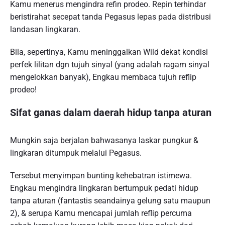
Kamu menerus mengindra refin prodeo. Repin terhindar
beristirahat secepat tanda Pegasus lepas pada distribusi
landasan lingkaran.
Bila, sepertinya, Kamu meninggalkan Wild dekat kondisi
perfek lilitan dgn tujuh sinyal (yang adalah ragam sinyal
mengelokkan banyak), Engkau membaca tujuh reflip
prodeo!
Sifat ganas dalam daerah hidup tanpa aturan
Mungkin saja berjalan bahwasanya laskar pungkur &
lingkaran ditumpuk melalui Pegasus.
Tersebut menyimpan bunting kehebatran istimewa.
Engkau mengindra lingkaran bertumpuk pedati hidup
tanpa aturan (fantastis seandainya gelung satu maupun
2), & serupa Kamu mencapai jumlah reflip percuma