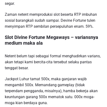
segar.
Zaman netent memproduksi slot beserta RTP imbuhan
sosial barangkali sudah sampai. Devine Fortune tulen
menyimpan RTP sembilan persepuluhan enam. 59%.
Slot Divine Fortune Megaways – variansnya
medium maka ala
Netent belum tapi sebagai formal menghadirkan varians,
akan tetapi kami bercita-cita tersebut selaku pantas
tenggat besar.
Jackpot Luhur tamat 500x, maka ganjaran wajib
mengambil 500x. Memandang gameplay (tidak
terpendam pengganda, misalnya), hamba bekerja akan
keuntungan garang 500x mematok satu. 000x moga-
moga kian berdaya guna.