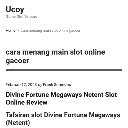
S
Ucoy
k
Game Slot Terbaru
i
p
Home
cara menang main slot online gacoer
t
o
c
cara menang main slot online
o
gacoer
n
t
e
n
Februari 12, 2023
by
Frank Simmons
t
Divine Fortune Megaways Netent Slot
Online Review
Tafsiran slot Divine Fortune Megaways
(Netent)