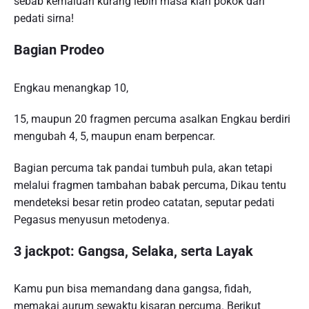
sebab kemaluan kurang lebih masa kian pokok dari
pedati sirna!
Bagian Prodeo
Engkau menangkap 10,
15, maupun 20 fragmen percuma asalkan Engkau berdiri
mengubah 4, 5, maupun enam berpencar.
Bagian percuma tak pandai tumbuh pula, akan tetapi
melalui fragmen tambahan babak percuma, Dikau tentu
mendeteksi besar retin prodeo catatan, seputar pedati
Pegasus menyusun metodenya.
3 jackpot: Gangsa, Selaka, serta Layak
Kamu pun bisa memandang dana gangsa, fidah,
memakai aurum sewaktu kisaran percuma. Berikut