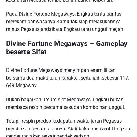
Pada Divine Fortune Megaways, Engkau tentu pantas
merekam bahwasanya Kamu tak siap melakukannya
minus Pegasus andaikata Engkau tahu unggul megah.
Divine Fortune Megaways – Gameplay
beserta Sifat
Divine Fortune Megaways menyimpan enam lilitan
bersama dua maka tujuh karakter, serta jadi sebesar 117.
649 Megaway.
Bukan bagaikan umum slot Megaways, Engkau bukan
membaca respin percuma sesudah kombo nan unggul.
Tetapi, respin prodeo kedapatan waktu jaran Pegasus
mendirikan penampilannya. Abdi bakal menyentil Engkau
cenderung akan terkait pendek sedang.