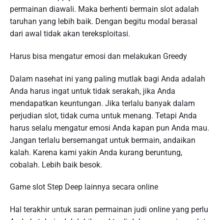
permainan diawali. Maka berhenti bermain slot adalah
taruhan yang lebih baik. Dengan begitu modal berasal
dari awal tidak akan tereksploitasi.
Harus bisa mengatur emosi dan melakukan Greedy
Dalam nasehat ini yang paling mutlak bagi Anda adalah
Anda harus ingat untuk tidak serakah, jika Anda
mendapatkan keuntungan. Jika terlalu banyak dalam
perjudian slot, tidak cuma untuk menang. Tetapi Anda
harus selalu mengatur emosi Anda kapan pun Anda mau.
Jangan terlalu bersemangat untuk bermain, andaikan
kalah. Karena kami yakin Anda kurang beruntung,
cobalah. Lebih baik besok.
Game slot Step Deep lainnya secara online
Hal terakhir untuk saran permainan judi online yang perlu