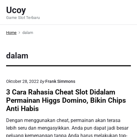
S
Ucoy
k
Game Slot Terbaru
i
p
Home
dalam
t
o
c
dalam
o
n
t
e
Oktober 28, 2022
by
Frank Simmons
n
3 Cara Rahasia Cheat Slot Didalam
t
Permainan Higgs Domino, Bikin Chips
Anti Habis
Dengan menggunakan cheat, permainan akan terasa
lebih seru dan mengasyikkan. Anda pun dapat jadi besar
peluang kemenangan tanpa Anda harus melakukan top-