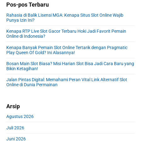
Pos-pos Terbaru
a
c
r
h
Rahasia di Balik Lisensi MGA: Kenapa Situs Slot Online Wajib
y
f
Punya Izin Ini?
S
o
i
Kenapa RTP Live Slot Gacor Terbaru Hoki Jadi Favorit Pemain
r
Online di Indonesia?
d
:
e
Kenapa Banyak Pemain Slot Online Tertarik dengan Pragmatic
b
Play Queen Of Gold? Ini Alasannya!
a
r
Bosan Main Slot Biasa? Misi Harian Slot Bisa Jadi Cara Baru yang
Bikin Ketagihan!
Jalan Pintas Digital: Memahami Peran Vital Link Alternatif Slot
Online di Dunia Permainan
Arsip
Agustus 2026
Juli 2026
Juni 2026