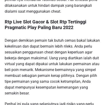
dilaksanakan untuk hindari dampak yang barangkali
dialami saat menggunakan cheat.
Rtp Live Slot Gacor & Slot Rtp Tertinggi
Pragmatic Play Paling Baru 2022
Dengan demikian pemain tak butuh cemas bakal lakukan
kekeliruan dan dapat bermain lebih rileks. Anda perlu
sesuaikan penggunaan cheat dengan keperluan agar
bekerja dengan maksimal. Uang yang diartikan ialah duit
virtual yang dapat dipakai untuk lakukan permainan atau
beli poin menarik. Mekanisme bermainnya yang simpel
membuat sebagian pemain kerap pilihnya. Dengan pilih
tipe permainan yang sama cocok ketrampilan, Anda
dapat mempunyai kesempatan kemenangan yang
semakin besar.
Perihal ini pula yang selanjutnya jadi risiko yang perlu