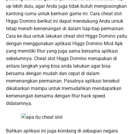
up lebih dulu, agar Anda juga tidak butuh mengosongkan
kantong cuma untuk bermain game ini. Cara cheat slot
Higgs Domino berikut ini dapat mendukung Anda untuk
tetap meraih kemenangan di dalam tiap-tiap permainan.
Cara ke dua untuk lakukan cheat slot Higgs Domino yaitu
dengan menggunakan aplikasi Higgs Domino Mod Apk
yang memiliki fitur yang juga sama bersama aplikasi
sebelumnya. Cheat slot Higgs Domino merupakan di
antara langkah yang bisa anda lakukan agar bisa
bersama dengan mudah dan cepat di dalam
memenangkan permainan. Pasalnya aplikasi tersebut
dikabarkan mampu untuk memudahkan mendapatkan
kemenangan bersama dengan fitur hack speed
didalamnya.
Bahkan aplikasi ini juga kondang di sebagian negara