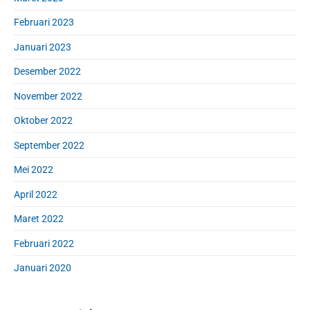
Februari 2023
Januari 2023
Desember 2022
November 2022
Oktober 2022
September 2022
Mei 2022
April 2022
Maret 2022
Februari 2022
Januari 2020