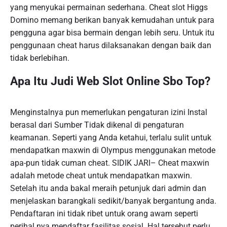
yang menyukai permainan sederhana. Cheat slot Higgs
Domino memang berikan banyak kemudahan untuk para
pengguna agar bisa bermain dengan lebih seru. Untuk itu
penggunaan cheat harus dilaksanakan dengan baik dan
tidak berlebihan.
Apa Itu Judi Web Slot Online Sbo Top?
Menginstalnya pun memerlukan pengaturan izini Instal
berasal dari Sumber Tidak dikenal di pengaturan
keamanan. Seperti yang Anda ketahui, terlalu sulit untuk
mendapatkan maxwin di Olympus menggunakan metode
apa-pun tidak cuman cheat. SIDIK JARI– Cheat maxwin
adalah metode cheat untuk mendapatkan maxwin.
Setelah itu anda bakal meraih petunjuk dari admin dan
menjelaskan barangkali sedikit/banyak bergantung anda.
Pendaftaran ini tidak ribet untuk orang awam seperti
perihal nya mendaftar fasilitas sosial. Hal tersebut perlu