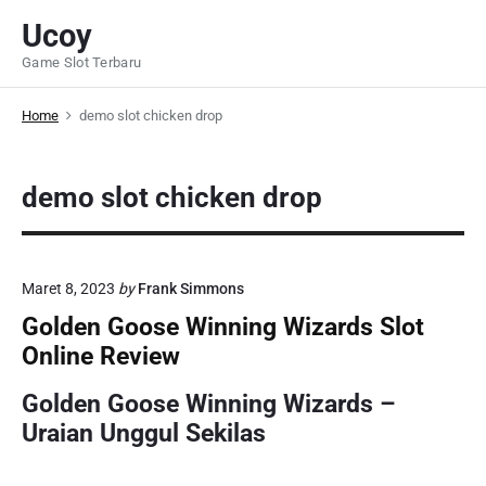
S
Ucoy
k
Game Slot Terbaru
i
p
Home
demo slot chicken drop
t
o
c
demo slot chicken drop
o
n
t
e
Maret 8, 2023
by
Frank Simmons
n
Golden Goose Winning Wizards Slot
t
Online Review
Golden Goose Winning Wizards –
Uraian Unggul Sekilas