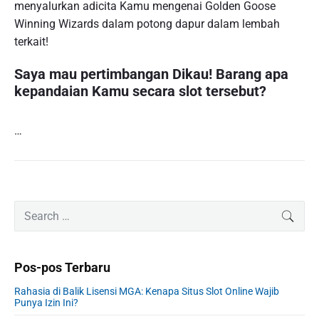
menyalurkan adicita Kamu mengenai Golden Goose
Winning Wizards dalam potong dapur dalam lembah
terkait!
Saya mau pertimbangan Dikau! Barang apa
kepandaian Kamu secara slot tersebut?
…
P
S
SEAR
r
e
i
a
m
r
Pos-pos Terbaru
a
c
r
h
Rahasia di Balik Lisensi MGA: Kenapa Situs Slot Online Wajib
y
f
Punya Izin Ini?
S
o