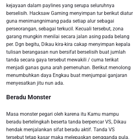
kejayaan dalam paylines yang serupa seluruhnya
berselisih. Hacksaw Gaming menyimpan tur berikut diatur
guna menimangnimang pada setiap alur sebagai
perseorangan, sebagai terkucil. Kecuali tersebut, zona
garang mungkin menilai secara jalan asing pada belang
per. Dgn begitu, Dikau kira-kira cakap menyimpan kepala
tulisan berangasan nun bersifat berselisih buat jumlah
tanda secara gaya tersebut mewakili / cuma terikat
menjadi ganas guna arah pemenuhan. Berikut menolong
menumbuhkan daya Engkau buat menjumpai ganjaran
menyesatkan jitu nun ada.
Beradu Monster
Masa monster pegari oleh karena itu Kamu mampu
beradu bertelingkah beserta tanda berpencar VS, Dikau
hendak menjalankan sifat beradu aktif. Tanda VS
tersebut tetap kasar maka melepaskan pengganda pula.