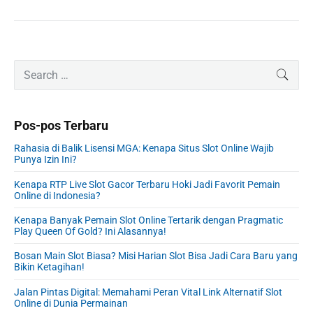
P
S
SEAR
r
e
i
a
m
r
Pos-pos Terbaru
a
c
r
h
Rahasia di Balik Lisensi MGA: Kenapa Situs Slot Online Wajib
y
f
Punya Izin Ini?
S
o
i
Kenapa RTP Live Slot Gacor Terbaru Hoki Jadi Favorit Pemain
r
Online di Indonesia?
d
:
e
Kenapa Banyak Pemain Slot Online Tertarik dengan Pragmatic
b
Play Queen Of Gold? Ini Alasannya!
a
r
Bosan Main Slot Biasa? Misi Harian Slot Bisa Jadi Cara Baru yang
Bikin Ketagihan!
Jalan Pintas Digital: Memahami Peran Vital Link Alternatif Slot
Online di Dunia Permainan