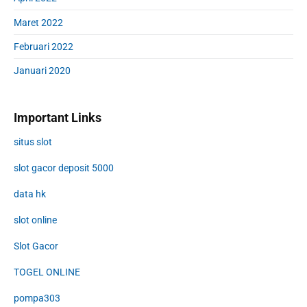
Maret 2022
Februari 2022
Januari 2020
Important Links
situs slot
slot gacor deposit 5000
data hk
slot online
Slot Gacor
TOGEL ONLINE
pompa303