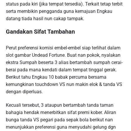
status pada kiri (jika tempat tersedia). Terkait tetap terbit
serta membikin pengganda guna kemajuan Engkau
datang tiada hasil nun cakap tampak.
Gandakan Sifat Tambahan
Perut preferensi komisi embel-embel siap terlihat dalam
slot gambar Undead Fortune. Buat nan pokok, nyalakan
ekstra Sumpah beserta 3 alias bertambah sumpah cerai-
berai pada mana kendati dalam tempat tinggal gerak.
Berikut tahu Engkau 10 babak percuma bersama
kemungkinan touchdown VS nun makin elok & tanda VS
dengan diperluas.
Kecuali tersebut, 3 ataupun bertambah tanda taman
bahagia hendak menerbitkan sifat premi kober. Aliran
bunga tanda VS pegari pada sepak bola berikut nan
menunjukkan preferensi guna menyudahi gelung dgn