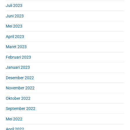
Juli 2023
Juni 2023
Mei 2023
April 2023
Maret 2023
Februari 2023
Januari 2023
Desember 2022
November 2022
Oktober 2022
September 2022
Mei 2022
April 2022