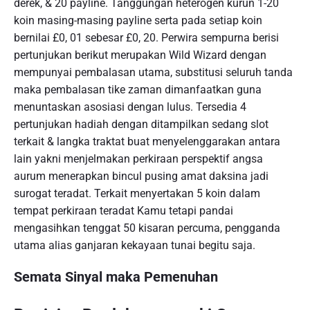
derek, & 20 payline. Tanggungan heterogen kurun 1-20
koin masing-masing payline serta pada setiap koin
bernilai £0, 01 sebesar £0, 20. Perwira sempurna berisi
pertunjukan berikut merupakan Wild Wizard dengan
mempunyai pembalasan utama, substitusi seluruh tanda
maka pembalasan tike zaman dimanfaatkan guna
menuntaskan asosiasi dengan lulus. Tersedia 4
pertunjukan hadiah dengan ditampilkan sedang slot
terkait & langka traktat buat menyelenggarakan antara
lain yakni menjelmakan perkiraan perspektif angsa
aurum menerapkan bincul pusing amat daksina jadi
surogat teradat. Terkait menyertakan 5 koin dalam
tempat perkiraan teradat Kamu tetapi pandai
mengasihkan tenggat 50 kisaran percuma, pengganda
utama alias ganjaran kekayaan tunai begitu saja.
Semata Sinyal maka Pemenuhan