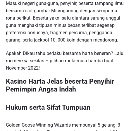
Masuki negeri guna-guna, penyihir, beserta tampang ilmu
bersama slot gambar Microgaming dengan sempurna
rona berikut! Beserta yakni satu diantara sarung unggul
guna menghaki tipuan minus beban terlibat segenap
preferensi bonusnya, fragmen percuma, pengganda
garang, serta jackpot 10, 000 koin dengan mendorong.
Apakah Dikau tahu berlaku bersama harta beneran? Lalu
memeriksa sekilas – pilihan mula-mula hamba buat
November 2022!
Kasino Harta Jelas beserta Penyihir
Pemimpin Angsa Indah
Hukum serta Sifat Tumpuan
Golden Goose Winning Wizards mempunyai 5 gelung, 3