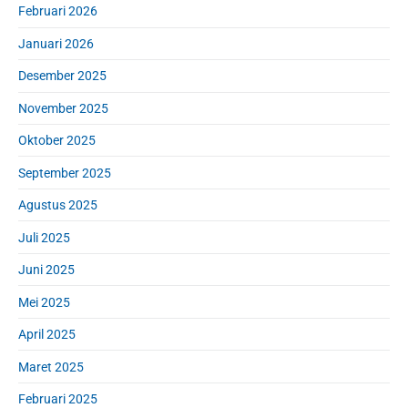
Februari 2026
Januari 2026
Desember 2025
November 2025
Oktober 2025
September 2025
Agustus 2025
Juli 2025
Juni 2025
Mei 2025
April 2025
Maret 2025
Februari 2025