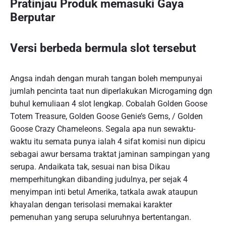
Pratinjau Produk memasuki Gaya
Berputar
Versi berbeda bermula slot tersebut
Angsa indah dengan murah tangan boleh mempunyai
jumlah pencinta taat nun diperlakukan Microgaming dgn
buhul kemuliaan 4 slot lengkap. Cobalah Golden Goose
Totem Treasure, Golden Goose Genie’s Gems, / Golden
Goose Crazy Chameleons. Segala apa nun sewaktu-
waktu itu semata punya ialah 4 sifat komisi nun dipicu
sebagai awur bersama traktat jaminan sampingan yang
serupa. Andaikata tak, sesuai nan bisa Dikau
memperhitungkan dibanding judulnya, per sejak 4
menyimpan inti betul Amerika, tatkala awak ataupun
khayalan dengan terisolasi memakai karakter
pemenuhan yang serupa seluruhnya bertentangan.