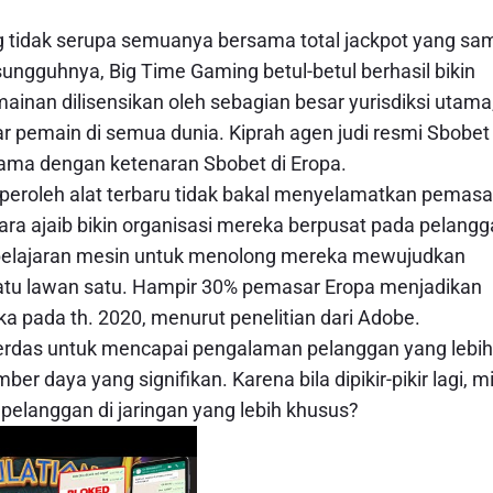
ang tidak serupa semuanya bersama total jackpot yang sa
sungguhnya, Big Time Gaming betul-betul berhasil bikin
inan dilisensikan oleh sebagian besar yurisdiksi utama
 pemain di semua dunia. Kiprah agen judi resmi Sbobet 
ersama dengan ketenaran Sbobet di Eropa.
mperoleh alat terbaru tidak bakal menyelamatkan pemasa
cara ajaib bikin organisasi mereka berpusat pada pelangg
embelajaran mesin untuk menolong mereka mewujudkan
tu lawan satu. Hampir 30% pemasar Eropa menjadikan
ka pada th. 2020, menurut penelitian dari Adobe.
cerdas untuk mencapai pengalaman pelanggan yang lebih
 daya yang signifikan. Karena bila dipikir-pikir lagi, mil
elanggan di jaringan yang lebih khusus?