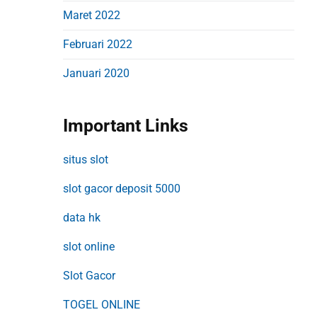
Maret 2022
Februari 2022
Januari 2020
Important Links
situs slot
slot gacor deposit 5000
data hk
slot online
Slot Gacor
TOGEL ONLINE