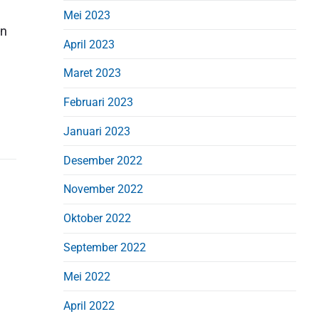
Mei 2023
an
April 2023
Maret 2023
Februari 2023
Januari 2023
Desember 2022
November 2022
Oktober 2022
September 2022
Mei 2022
April 2022