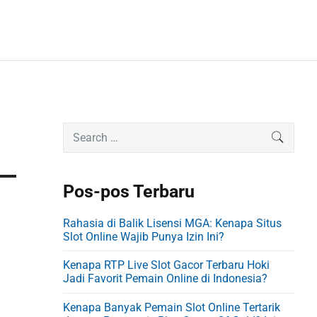
P
S
SEARC
e
r
a
i
r
Pos-pos Terbaru
m
c
a
h
Rahasia di Balik Lisensi MGA: Kenapa Situs
r
Slot Online Wajib Punya Izin Ini?
f
o
y
Kenapa RTP Live Slot Gacor Terbaru Hoki
r
S
Jadi Favorit Pemain Online di Indonesia?
:
i
Kenapa Banyak Pemain Slot Online Tertarik