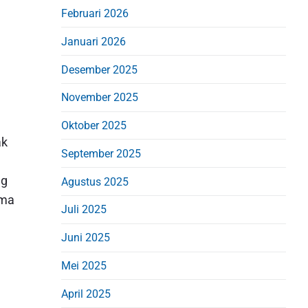
Februari 2026
Januari 2026
Desember 2025
November 2025
Oktober 2025
ak
September 2025
ng
Agustus 2025
ama
Juli 2025
Juni 2025
Mei 2025
April 2025