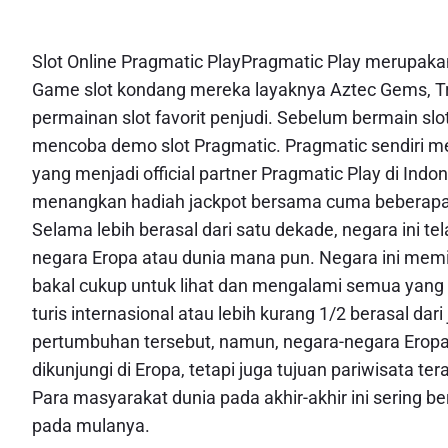
Slot Online Pragmatic PlayPragmatic Play merupaka
Game slot kondang mereka layaknya Aztec Gems, Tr
permainan slot favorit penjudi. Sebelum bermain slo
mencoba demo slot Pragmatic. Pragmatic sendiri me
yang menjadi official partner Pragmatic Play di Ind
menangkan hadiah jackpot bersama cuma beberapa 
Selama lebih berasal dari satu dekade, negara ini te
negara Eropa atau dunia mana pun. Negara ini memili
bakal cukup untuk lihat dan mengalami semua yang d
turis internasional atau lebih kurang 1/2 berasal da
pertumbuhan tersebut, namun, negara-negara Eropa 
dikunjungi di Eropa, tetapi juga tujuan pariwisata te
Para masyarakat dunia pada akhir-akhir ini sering be
pada mulanya.