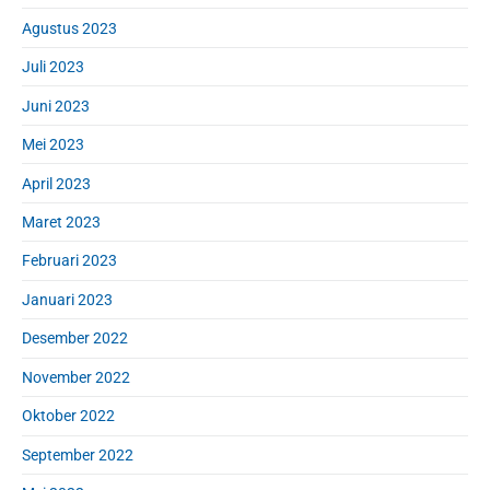
Agustus 2023
Juli 2023
Juni 2023
Mei 2023
April 2023
Maret 2023
Februari 2023
Januari 2023
Desember 2022
November 2022
Oktober 2022
September 2022