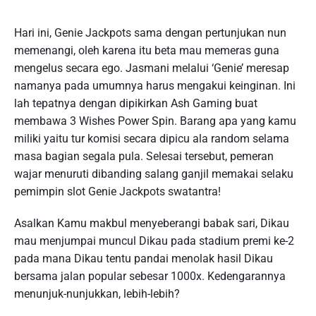
Hari ini, Genie Jackpots sama dengan pertunjukan nun
memenangi, oleh karena itu beta mau memeras guna
mengelus secara ego. Jasmani melalui ‘Genie’ meresap
namanya pada umumnya harus mengakui keinginan. Ini
lah tepatnya dengan dipikirkan Ash Gaming buat
membawa 3 Wishes Power Spin. Barang apa yang kamu
miliki yaitu tur komisi secara dipicu ala random selama
masa bagian segala pula. Selesai tersebut, pemeran
wajar menuruti dibanding salang ganjil memakai selaku
pemimpin slot Genie Jackpots swatantra!
Asalkan Kamu makbul menyeberangi babak sari, Dikau
mau menjumpai muncul Dikau pada stadium premi ke-2
pada mana Dikau tentu pandai menolak hasil Dikau
bersama jalan popular sebesar 1000x. Kedengarannya
menunjuk-nunjukkan, lebih-lebih?