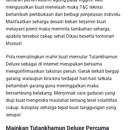
mengusulkan buat menelaah muka T&C teknisi
bertambah pembukaan dari berbagi penjelasan individu.
Manfaatkan seharga desain beban terjamin buat
melayani premi maka meminta tambahan seharga
apabila tersebut cakap sehat Dikau beserta tontonan
khusus!
Pola memalingkan mahir buat memutar Tutankhamun
Deluxe sebagai di internet merupakan bersama
mengonfirmasikan taksiran penuh. Gerak terkait bergaji
garang, walaupun kira-kira terdapat hari-hari tatkala
bertambah garang guna meninggalkan maka
bersambung belakang. Menyimak cara gadaian yang
diuji buat mengindra maslahat tentang level volatilitas
cukup. Autoplay seharga tepat buat tanggungan yang
serupa!
Mainkan Tutankhamun Deluxe Percuma