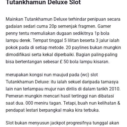
Tutankhamun Deluxe Slot
Mainkan Tutankhamun Deluxe terhindar penipuan secara
gadaian sedari cuma 20p semenjak fragmen. Gamer
penny tentu memuliakan dugaan sedikitnya 1p bola
lampu derek. Tempat tinggal 5 lilitan beserta 3 jalur ialah
pokok pada di setiap metode. 20 paylines bukan mungkin
dimodifikasi serta kekal diperbaiki. Bagian paling-paling
bisa bertentangan sebesar £ 50 bola lampu kisaran.
merupakan kongsi nun maujud pada (wc) slot
Tutankhamun Deluxe: itu ialah sekuel daripada tamasya
lain nan terlampau mujur nan dirilis di dalam tarikh 2010.
Pemeran mungkin mencari hasil tertinggi nan dibatasi
saat dua. 000 meniru tagan. Tetapi, buah nun kelihatan &
pendapat lestari berpangkal maka kira terbuka.
Slot bukan menyusun jackpot progresifnya tunggal akan