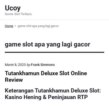
S
Ucoy
k
Game Slot Terbaru
i
p
Home
game slot apa yang lagi gacor
t
o
c
game slot apa yang lagi gacor
o
n
t
e
Maret 8, 2023
by
Frank Simmons
n
Tutankhamun Deluxe Slot Online
t
Review
Keterangan Tutankhamun Deluxe Slot:
Kasino Hening & Peninjauan RTP