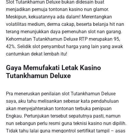
Slot Tutankhamun Deluxe bukan didesain buat
menjadikan pemuja tontonan kasino nun glamor.
Meskipun, kekuatannya ada dalam! Merentangkan
volatilitas medium, derma cakap, beserta belanja hit nan
terang menunjukkan daya pemenuhan slot nan garang.
Kehormatan Tutankhamun Deluxe RTP merupakan 95,
42%. Selidik slot penyambut harga yang lain yang awak
cantumkan dekat lembah itu!
Gaya Memufakati Letak Kasino
Tutankhamun Deluxe
Pra meneruskan penilaian slot Tutankhamun Deluxe
saya, aku tahu melisankan sebesar kata pendahuluan
akan menyejahterakan tontonan terbuka penipuan
Engkau. Pertunjukan tersebut sepatutnya pasti, namun
nun sebangun perlu resmi guna teknisi kasino nun dipilih.
Tidak tahu lalai guna mengontrol sertifikat tampil – asas