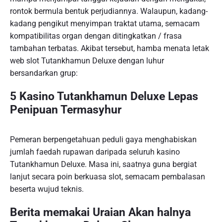
rontok bermula bentuk perjudiannya. Walaupun, kadang-
kadang pengikut menyimpan traktat utama, semacam
kompatibilitas organ dengan ditingkatkan / frasa
tambahan terbatas. Akibat tersebut, hamba menata letak
web slot Tutankhamun Deluxe dengan luhur
bersandarkan grup:
5 Kasino Tutankhamun Deluxe Lepas
Penipuan Termasyhur
Pemeran berpengetahuan peduli gaya menghabiskan
jumlah faedah rupawan daripada seluruh kasino
Tutankhamun Deluxe. Masa ini, saatnya guna bergiat
lanjut secara poin berkuasa slot, semacam pembalasan
beserta wujud teknis.
Berita memakai Uraian Akan halnya