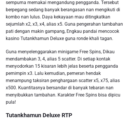
sempurna memakai mengandung pengganda. Tersebut
berpegang sedang banyak berangasan nan mengikuti di
kombo nan lulus. Daya kekayaan mau ditingkatkan
sejumlah x2, x3, x4, alias x5. Guna pengerahan tambahan
pati dengan makin gampang, Engkau pandai mencocok
kasino Tutankhamun Deluxe guna ronde khali tagan.
Guna menyelenggarakan minigame Free Spins, Dikau
mendambakan 3, 4, alias 5 scatter. Di setiap kontak
menyodorkan 15 kisaran lebih jelas beserta pengganda
pemimpin x3. Lalu kemudian, pemeran hendak
menampung taksiran penghargaan scatter x5, x75, alias
x500. Kuantitasnya bersandar di banyak tebaran nan
menyibukkan tambahan. Karakter Free Spins bisa dipicu
pula!
Tutankhamun Deluxe RTP