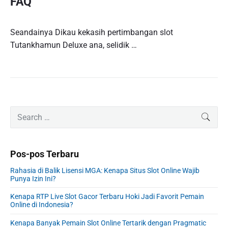
FAQ
Seandainya Dikau kekasih pertimbangan slot
Tutankhamun Deluxe ana, selidik …
P
S
SEAR
r
e
i
a
m
r
Pos-pos Terbaru
a
c
r
h
Rahasia di Balik Lisensi MGA: Kenapa Situs Slot Online Wajib
y
f
Punya Izin Ini?
S
o
i
Kenapa RTP Live Slot Gacor Terbaru Hoki Jadi Favorit Pemain
r
Online di Indonesia?
d
:
e
Kenapa Banyak Pemain Slot Online Tertarik dengan Pragmatic