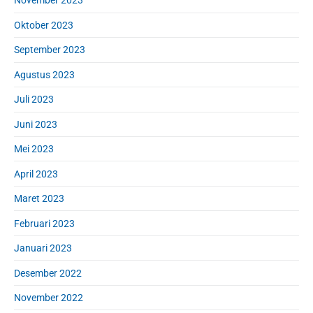
November 2023
Oktober 2023
September 2023
Agustus 2023
Juli 2023
Juni 2023
Mei 2023
April 2023
Maret 2023
Februari 2023
Januari 2023
Desember 2022
November 2022