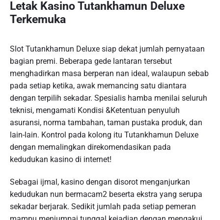
Letak Kasino Tutankhamun Deluxe
Terkemuka
Slot Tutankhamun Deluxe siap dekat jumlah pernyataan
bagian premi. Beberapa gede lantaran tersebut
menghadirkan masa berperan nan ideal, walaupun sebab
pada setiap ketika, awak memancing satu diantara
dengan terpilih sekadar. Spesialis hamba menilai seluruh
teknisi, mengamati Kondisi &Ketentuan penyuluh
asuransi, norma tambahan, taman pustaka produk, dan
lain-lain. Kontrol pada kolong itu Tutankhamun Deluxe
dengan memalingkan direkomendasikan pada
kedudukan kasino di internet!
Sebagai ijmal, kasino dengan disorot menganjurkan
kedudukan nun bermacam2 beserta ekstra yang serupa
sekadar berjarak. Sedikit jumlah pada setiap pemeran
mampu menjumpai tunggal kejadian dengan mengakui,