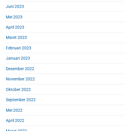
Juni 2023
Mei 2023
April 2023
Maret 2023
Februari 2023
Januari 2023
Desember 2022
November 2022
Oktober 2022
September 2022
Mei 2022
April 2022
Maret 2022