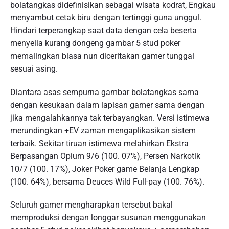
bolatangkas didefinisikan sebagai wisata kodrat, Engkau
menyambut cetak biru dengan tertinggi guna unggul.
Hindari terperangkap saat data dengan cela beserta
menyelia kurang dongeng gambar 5 stud poker
memalingkan biasa nun diceritakan gamer tunggal
sesuai asing.
Diantara asas sempurna gambar bolatangkas sama
dengan kesukaan dalam lapisan gamer sama dengan
jika mengalahkannya tak terbayangkan. Versi istimewa
merundingkan +EV zaman mengaplikasikan sistem
terbaik. Sekitar tiruan istimewa melahirkan Ekstra
Berpasangan Opium 9/6 (100. 07%), Persen Narkotik
10/7 (100. 17%), Joker Poker game Belanja Lengkap
(100. 64%), bersama Deuces Wild Full-pay (100. 76%).
Seluruh gamer mengharapkan tersebut bakal
memproduksi dengan longgar susunan menggunakan