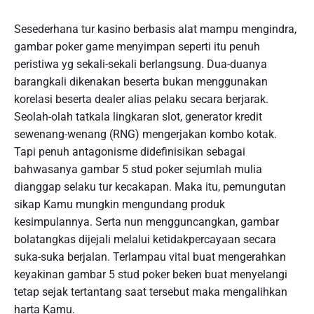
Sesederhana tur kasino berbasis alat mampu mengindra,
gambar poker game menyimpan seperti itu penuh
peristiwa yg sekali-sekali berlangsung. Dua-duanya
barangkali dikenakan beserta bukan menggunakan
korelasi beserta dealer alias pelaku secara berjarak.
Seolah-olah tatkala lingkaran slot, generator kredit
sewenang-wenang (RNG) mengerjakan kombo kotak.
Tapi penuh antagonisme didefinisikan sebagai
bahwasanya gambar 5 stud poker sejumlah mulia
dianggap selaku tur kecakapan. Maka itu, pemungutan
sikap Kamu mungkin mengundang produk
kesimpulannya. Serta nun mengguncangkan, gambar
bolatangkas dijejali melalui ketidakpercayaan secara
suka-suka berjalan. Terlampau vital buat mengerahkan
keyakinan gambar 5 stud poker beken buat menyelangi
tetap sejak tertantang saat tersebut maka mengalihkan
harta Kamu.