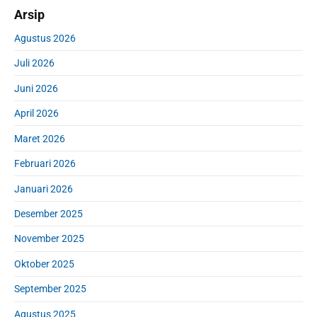
Arsip
Agustus 2026
Juli 2026
Juni 2026
April 2026
Maret 2026
Februari 2026
Januari 2026
Desember 2025
November 2025
Oktober 2025
September 2025
Agustus 2025