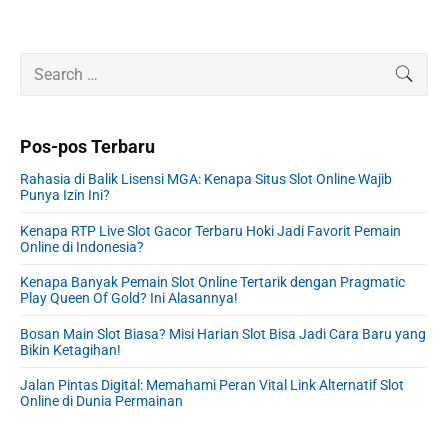
P
S
SEAR
r
e
i
a
m
r
Pos-pos Terbaru
a
c
r
h
Rahasia di Balik Lisensi MGA: Kenapa Situs Slot Online Wajib
y
f
Punya Izin Ini?
S
o
i
Kenapa RTP Live Slot Gacor Terbaru Hoki Jadi Favorit Pemain
r
Online di Indonesia?
d
:
e
Kenapa Banyak Pemain Slot Online Tertarik dengan Pragmatic
b
Play Queen Of Gold? Ini Alasannya!
a
r
Bosan Main Slot Biasa? Misi Harian Slot Bisa Jadi Cara Baru yang
Bikin Ketagihan!
Jalan Pintas Digital: Memahami Peran Vital Link Alternatif Slot
Online di Dunia Permainan