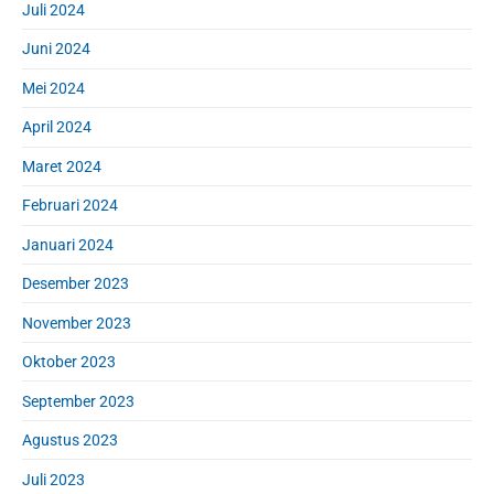
Juli 2024
Juni 2024
Mei 2024
April 2024
Maret 2024
Februari 2024
Januari 2024
Desember 2023
November 2023
Oktober 2023
September 2023
Agustus 2023
Juli 2023