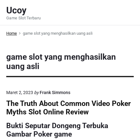
S
Ucoy
k
Game Slot Terbaru
i
p
Home
game slot yang menghasilkan uang asli
t
o
c
game slot yang menghasilkan
o
uang asli
n
t
e
n
Maret 2, 2023
by
Frank Simmons
t
The Truth About Common Video Poker
Myths Slot Online Review
Bukti Seputar Dongeng Terbuka
Gambar Poker game