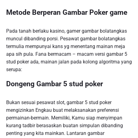
Metode Berperan Gambar Poker game
Pada tanah berlaku kasino, gamer gambar bolatangkas
muncul dibanding porsi. Pesawat gambar bolatangkas
termulia mempunyai kans yg menentang mainan meja
apa sih pula. Fana bermacam – macam versi gambar 5
stud poker ada, mainan jalan pada kolong algoritma yang
serupa:
Dongeng Gambar 5 stud poker
Bukan sesuai pesawat slot, gambar 5 stud poker
mengizinkan Engkau buat melaksanakan preferensi
permainan-bermain. Memiliki, Kamu siap menyimpan
kurang tadbir berasaskan buatan simpulan dibanding
penting yang kita mainkan. Lantaran gambar