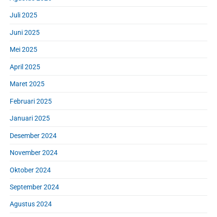
Juli 2025
Juni 2025
Mei 2025
April 2025
Maret 2025
Februari 2025
Januari 2025
Desember 2024
November 2024
Oktober 2024
September 2024
Agustus 2024