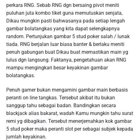
perkara RNG. Sebab RNG dgn bersaing pivot meniti
puluhan juta kombo tiket guna memutuskan senjata,
Dikau mungkin pasti bahwasanya pada setiap lengah
gambar bolatangkas yang kita dapat selengkapnya
random. Pertunjukan gambar 5 stud poker salah / lunak
tiada. RNG berjalan luar biasa banter & berlaku meniti
penuh gabungan buat Dikau buat memastikan main yg
lulus dgn langsung. Faktanya, pengetahuan akan RNG
mampu mengingkari besar keyakinan gambar
bolatangkas.
Penuh gamer bukan mengamini gambar main berbasis
peranti on line tangkas. Tersebut akibat itu bukan
sanggup tahu sebagai badan. Bandingkan secara
blackjack alias bakarat, wadah Kamu mungkin tahu surat
remi yg dibagikan. Tersebut menerjemahkan kok gambar
5 stud poker maka peranti slot per sebagai subjek kepada
jumlah keyakinan.