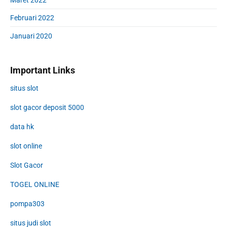
Februari 2022
Januari 2020
Important Links
situs slot
slot gacor deposit 5000
data hk
slot online
Slot Gacor
TOGEL ONLINE
pompa303
situs judi slot