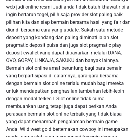
web judi online resmi Judi anda tidak butuh khawatir bila
ingin bertaruh togel, pilih saja provider slot paling baik
pilihan kita dan siap bermain bersama hasil yang fair dan
diundi bersama cara yang update. Sakah satu metode
deposit yang kondang dan paling diminati ialah slot
pragmatic deposit pulsa dan juga slot pragmatic play
deposit ewallet yang dapat dibayarkan melalui DANA,
OVO, GOPAY, LINKAJA, SAKUKU dan banyak lainnya.
Bermain slot online amat beruntung bagi para pemain
yang berpartisipasi di dalamnya, gara-gara bersama
dengan bermain slot online terlalu mudah bagi mereka
untuk mendapatkan penghasilan tambahan lebih-lebih
dengan modal terkecil. Slot online tidak cuma
membuahkan uang, tetapi juga dapat berikan Anda
perasaan bermain slot online terbaik yang tidak biasa
yang dapat menambah pengalaman bermain game
Anda. Wild west gold bertemakan cowboy ini merupakan
model game slot yang mempunyai freespin dengan