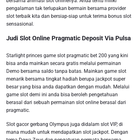
bersama animasi slot onlinenya. Anda tentu miliki
pengalaman tak terlupakan bermain bersama provider
slot terbaik kita dan bersiap-siap untuk terima bonus slot
sensasional.
Judi Slot Online Pragmatic Deposit Via Pulsa
Starlight princes game slot pragmatic bet 200 yang kini
bisa anda mainkan secara gratis melalui permainan
Demo bersama saldo tanpa batas. Mainkan game slot
menarik bersama tingkat hadiah berupa jackpot super
besar yang bisa anda dapatkan dengan mudah. Melalui
game slot demi ini anda bisa beroleh pengetahuan
berasal dari sebuah permainan slot online berasal dari
pragmatic.
Slot gacor gerbang Olympus juga didalam slot VIP, di
mana mudah untuk mendapatkan slot jackpot. Dengan
tema Dewa Zeus dan pengaturan permata berwarna-