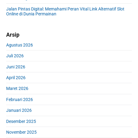
Jalan Pintas Digital: Memahami Peran Vital Link Alternatif Slot
Online di Dunia Permainan
Arsip
Agustus 2026
Juli 2026
Juni 2026
April 2026
Maret 2026
Februari 2026
Januari 2026
Desember 2025
November 2025