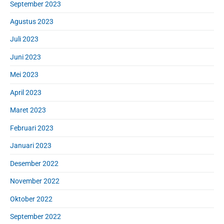
September 2023
Agustus 2023
Juli 2023
Juni 2023
Mei 2023
April 2023
Maret 2023
Februari 2023
Januari 2023
Desember 2022
November 2022
Oktober 2022
September 2022