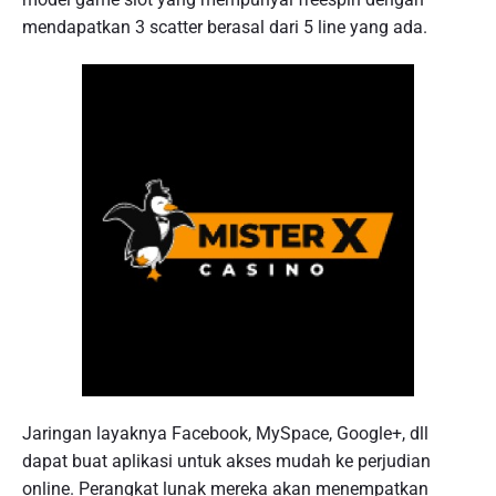
mendapatkan 3 scatter berasal dari 5 line yang ada.
Jaringan layaknya Facebook, MySpace, Google+, dll
dapat buat aplikasi untuk akses mudah ke perjudian
online. Perangkat lunak mereka akan menempatkan