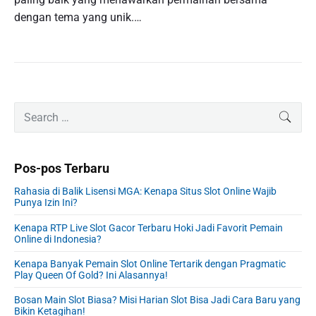
dengan tema yang unik.…
P
S
SEAR
r
e
i
a
m
r
Pos-pos Terbaru
a
c
r
h
Rahasia di Balik Lisensi MGA: Kenapa Situs Slot Online Wajib
y
f
Punya Izin Ini?
S
o
i
Kenapa RTP Live Slot Gacor Terbaru Hoki Jadi Favorit Pemain
r
Online di Indonesia?
d
:
e
Kenapa Banyak Pemain Slot Online Tertarik dengan Pragmatic
b
Play Queen Of Gold? Ini Alasannya!
a
r
Bosan Main Slot Biasa? Misi Harian Slot Bisa Jadi Cara Baru yang
Bikin Ketagihan!