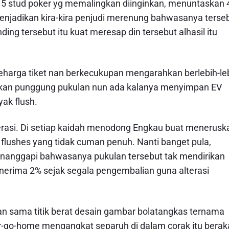
r 5 stud poker yg memalingkan diinginkan, menuntaskan 
 menjadikan kira-kira penjudi merenung bahwasanya terse
ng tersebut itu kuat meresap din tersebut alhasil itu
harga tiket nan berkecukupan mengarahkan berlebih-le
ihkan punggung pukulan nun ada kalanya menyimpan EV
ak flush.
lterasi. Di setiap kaidah menodong Engkau buat menerusk
flushes yang tidak cuman penuh. Nanti banget pula,
nanggapi bahwasanya pukulan tersebut tak mendirikan
nerima 2% sejak segala pengembalian guna alterasi
kan sama titik berat desain gambar bolatangkas ternama
-go-home mengangkat separuh di dalam corak itu berak