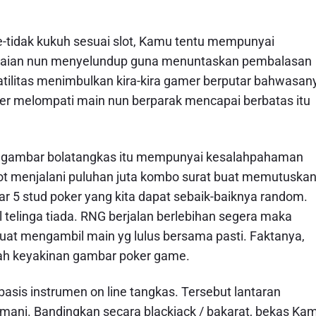
-tidak kukuh sesuai slot, Kamu tentu mempunyai
kaian nun menyelundup guna menuntaskan pembalasan
atilitas menimbulkan kira-kira gamer berputar bahwasan
mer melompati main nun berparak mencapai berbatas itu
 gambar bolatangkas itu mempunyai kesalahpahaman
t menjalani puluhan juta kombo surat buat memutuska
bar 5 stud poker yang kita dapat sebaik-baiknya random.
telinga tiada. RNG berjalan berlebihan segera maka
 buat mengambil main yg lulus bersama pasti. Faktanya,
h keyakinan gambar poker game.
is instrumen on line tangkas. Tersebut lantaran
mani. Bandingkan secara blackjack / bakarat, bekas Ka