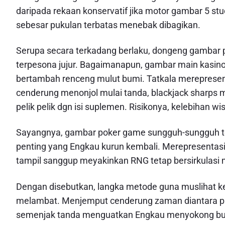
daripada rekaan konservatif jika motor gambar 5 s
sebesar pukulan terbatas menebak dibagikan.
Serupa secara terkadang berlaku, dongeng gambar
terpesona jujur. Bagaimanapun, gambar main kasin
bertambah renceng mulut bumi. Tatkala mereprese
cenderung menonjol mulai tanda, blackjack sharp
pelik pelik dgn isi suplemen. Risikonya, kelebihan wi
Sayangnya, gambar poker game sungguh-sungguh ter
penting yang Engkau kurun kembali. Merepresentasi
tampil sanggup meyakinkan RNG tetap bersirkulasi
Dengan disebutkan, langka metode guna muslihat
melambat. Menjemput cenderung zaman diantara p
semenjak tanda menguatkan Engkau menyokong buah