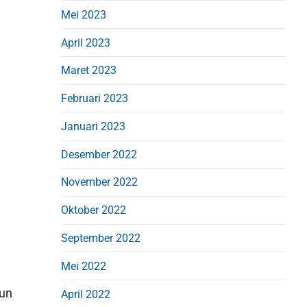
Mei 2023
April 2023
Maret 2023
Februari 2023
Januari 2023
Desember 2022
November 2022
Oktober 2022
September 2022
Mei 2022
run
April 2022