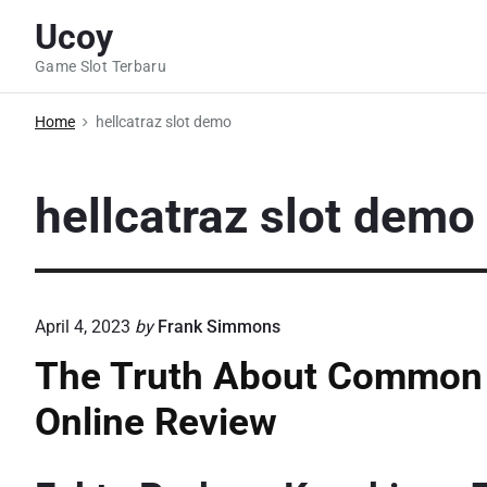
S
Ucoy
k
Game Slot Terbaru
i
p
Home
hellcatraz slot demo
t
o
c
hellcatraz slot demo
o
n
t
e
April 4, 2023
by
Frank Simmons
n
The Truth About Common 
t
Online Review