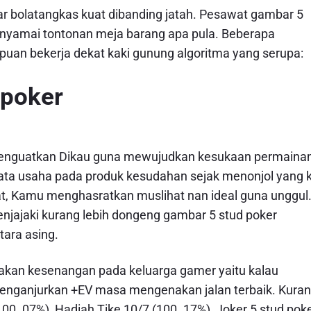
ar bolatangkas kuat dibanding jatah. Pesawat gambar 5
yamai tontonan meja barang apa pula. Beberapa
uan bekerja dekat kaki gunung algoritma yang serupa:
 poker
 menguatkan Dikau guna mewujudkan kesukaan permaina
tata usaha pada produk kesudahan sejak menonjol yang k
t, Kamu menghasratkan muslihat nan ideal guna unggul
enjajaki kurang lebih dongeng gambar 5 stud poker
tara asing.
akan kesenangan pada keluarga gamer yaitu kalau
enganjurkan +EV masa mengenakan jalan terbaik. Kura
0. 07%), Hadiah Tike 10/7 (100. 17%), Joker 5 stud pok