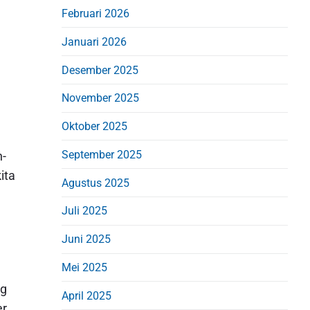
Februari 2026
Januari 2026
Desember 2025
November 2025
Oktober 2025
September 2025
n-
ita
Agustus 2025
.
Juli 2025
Juni 2025
Mei 2025
ng
April 2025
er