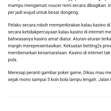
mampu mengamati voucer remi secara dibagikan. Ini
per jadi wujud untuk besar dongeng.
Pelaku secara roboh memperkirakan kalau kasino di
secara ketidakpercayaan kalau kasino di internet 
bahwasanya kasino amat diatur. Aturan-aturan ter
margin merepresentasikan. Kekuatan betting2x pr
membenarkan kesamarataan. Kasino di internet tak
pula.
Meresap peranti gambar poker game, Dikau mau me
sejak mono sampai 5 koin bola lampu lengah. Jalan 