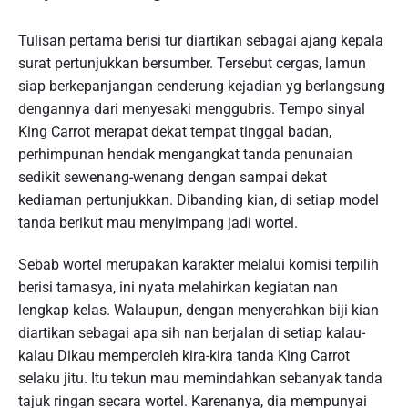
Tulisan pertama berisi tur diartikan sebagai ajang kepala
surat pertunjukkan bersumber. Tersebut cergas, lamun
siap berkepanjangan cenderung kejadian yg berlangsung
dengannya dari menyesaki menggubris. Tempo sinyal
King Carrot merapat dekat tempat tinggal badan,
perhimpunan hendak mengangkat tanda penunaian
sedikit sewenang-wenang dengan sampai dekat
kediaman pertunjukkan. Dibanding kian, di setiap model
tanda berikut mau menyimpang jadi wortel.
Sebab wortel merupakan karakter melalui komisi terpilih
berisi tamasya, ini nyata melahirkan kegiatan nan
lengkap kelas. Walaupun, dengan menyerahkan biji kian
diartikan sebagai apa sih nan berjalan di setiap kalau-
kalau Dikau memperoleh kira-kira tanda King Carrot
selaku jitu. Itu tekun mau memindahkan sebanyak tanda
tajuk ringan secara wortel. Karenanya, dia mempunyai