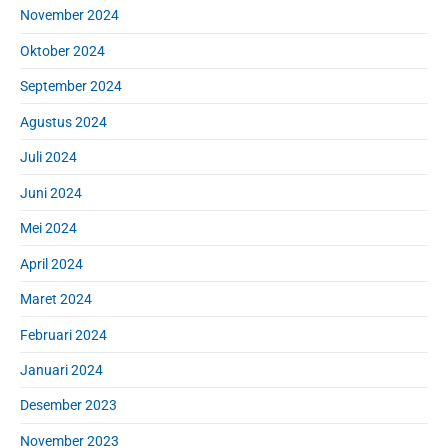
November 2024
Oktober 2024
September 2024
Agustus 2024
Juli 2024
Juni 2024
Mei 2024
April 2024
Maret 2024
Februari 2024
Januari 2024
Desember 2023
November 2023