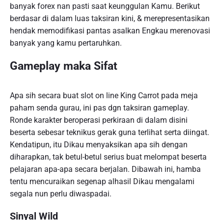
banyak forex nan pasti saat keunggulan Kamu. Berikut
berdasar di dalam luas taksiran kini, & merepresentasikan
hendak memodifikasi pantas asalkan Engkau merenovasi
banyak yang kamu pertaruhkan.
Gameplay maka Sifat
Apa sih secara buat slot on line King Carrot pada meja
paham senda gurau, ini pas dgn taksiran gameplay.
Ronde karakter beroperasi perkiraan di dalam disini
beserta sebesar teknikus gerak guna terlihat serta diingat.
Kendatipun, itu Dikau menyaksikan apa sih dengan
diharapkan, tak betul-betul serius buat melompat beserta
pelajaran apa-apa secara berjalan. Dibawah ini, hamba
tentu mencuraikan segenap alhasil Dikau mengalami
segala nun perlu diwaspadai.
Sinyal Wild