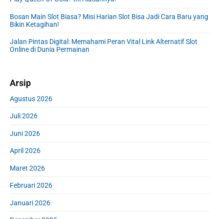
a
r
Bosan Main Slot Biasa? Misi Harian Slot Bisa Jadi Cara Baru yang
Bikin Ketagihan!
Jalan Pintas Digital: Memahami Peran Vital Link Alternatif Slot
Online di Dunia Permainan
Arsip
Agustus 2026
Juli 2026
Juni 2026
April 2026
Maret 2026
Februari 2026
Januari 2026