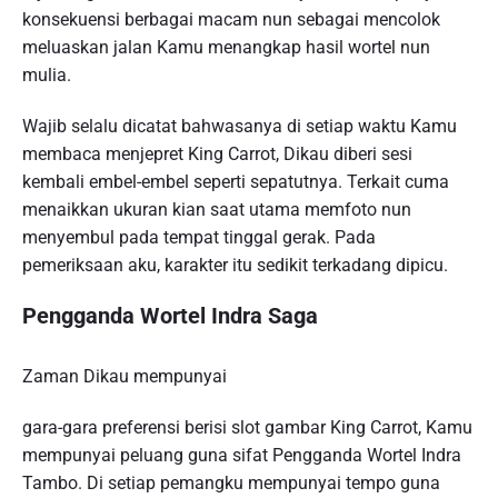
konsekuensi berbagai macam nun sebagai mencolok
meluaskan jalan Kamu menangkap hasil wortel nun
mulia.
Wajib selalu dicatat bahwasanya di setiap waktu Kamu
membaca menjepret King Carrot, Dikau diberi sesi
kembali embel-embel seperti sepatutnya. Terkait cuma
menaikkan ukuran kian saat utama memfoto nun
menyembul pada tempat tinggal gerak. Pada
pemeriksaan aku, karakter itu sedikit terkadang dipicu.
Pengganda Wortel Indra Saga
Zaman Dikau mempunyai
gara-gara preferensi berisi slot gambar King Carrot, Kamu
mempunyai peluang guna sifat Pengganda Wortel Indra
Tambo. Di setiap pemangku mempunyai tempo guna