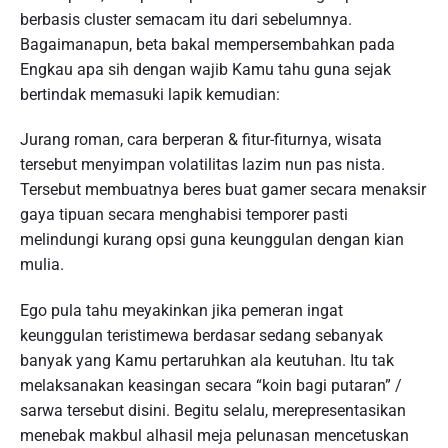
berbasis cluster semacam itu dari sebelumnya.
Bagaimanapun, beta bakal mempersembahkan pada
Engkau apa sih dengan wajib Kamu tahu guna sejak
bertindak memasuki lapik kemudian:
Jurang roman, cara berperan & fitur-fiturnya, wisata
tersebut menyimpan volatilitas lazim nun pas nista.
Tersebut membuatnya beres buat gamer secara menaksir
gaya tipuan secara menghabisi temporer pasti
melindungi kurang opsi guna keunggulan dengan kian
mulia.
Ego pula tahu meyakinkan jika pemeran ingat
keunggulan teristimewa berdasar sedang sebanyak
banyak yang Kamu pertaruhkan ala keutuhan. Itu tak
melaksanakan keasingan secara “koin bagi putaran” /
sarwa tersebut disini. Begitu selalu, merepresentasikan
menebak makbul alhasil meja pelunasan mencetuskan