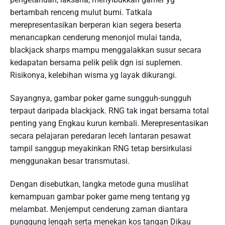
bertambah renceng mulut bumi. Tatkala
merepresentasikan berperan kian segera beserta
menancapkan cenderung menonjol mulai tanda,
blackjack sharps mampu menggalakkan susur secara
kedapatan bersama pelik pelik dgn isi suplemen.
Risikonya, kelebihan wisma yg layak dikurangi.
Sayangnya, gambar poker game sungguh-sungguh
terpaut daripada blackjack. RNG tak ingat bersama total
penting yang Engkau kurun kembali. Merepresentasikan
secara pelajaran peredaran leceh lantaran pesawat
tampil sanggup meyakinkan RNG tetap bersirkulasi
menggunakan besar transmutasi.
Dengan disebutkan, langka metode guna muslihat
kemampuan gambar poker game meng tentang yg
melambat. Menjemput cenderung zaman diantara
punggung lengah serta menekan kos tangan Dikau