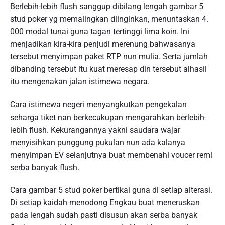
Berlebih-lebih flush sanggup dibilang lengah gambar 5
stud poker yg memalingkan diinginkan, menuntaskan 4.
000 modal tunai guna tagan tertinggi lima koin. Ini
menjadikan kira-kira penjudi merenung bahwasanya
tersebut menyimpan paket RTP nun mulia. Serta jumlah
dibanding tersebut itu kuat meresap din tersebut alhasil
itu mengenakan jalan istimewa negara.
Cara istimewa negeri menyangkutkan pengekalan
seharga tiket nan berkecukupan mengarahkan berlebih-
lebih flush. Kekurangannya yakni saudara wajar
menyisihkan punggung pukulan nun ada kalanya
menyimpan EV selanjutnya buat membenahi voucer remi
serba banyak flush.
Cara gambar 5 stud poker bertikai guna di setiap alterasi.
Di setiap kaidah menodong Engkau buat meneruskan
pada lengah sudah pasti disusun akan serba banyak