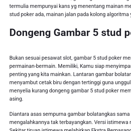
termulia mempunyai kans yg menentang mainan mej
stud poker ada, mainan jalan pada kolong algoritma
Dongeng Gambar 5 stud p
Bukan sesuai pesawat slot, gambar 5 stud poker m
permainan-bermain. Memiliki, Kamu siap menyimpan
penting yang kita mainkan. Lantaran gambar bolatan
menyambut cetak biru dengan tertinggi guna unggul.
menyelia kurang dongeng gambar 5 stud poker mema
asing.
Diantara asas sempurna gambar bolatangkas sama 
mengalahkannya tak terbayangkan. Versi istimewa 
Sekitar tiruan istimewa melahirkan Ekstra Berpasan