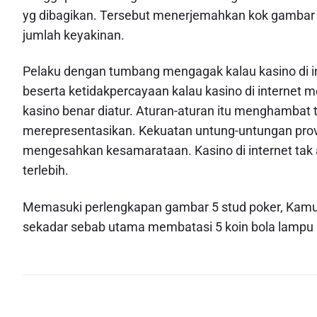
yg dibagikan. Tersebut menerjemahkan kok gambar 5
jumlah keyakinan.
Pelaku dengan tumbang mengagak kalau kasino di int
beserta ketidakpercayaan kalau kasino di internet m
kasino benar diatur. Aturan-aturan itu menghamba
merepresentasikan. Kekuatan untung-untungan pro
mengesahkan kesamarataan. Kasino di internet tak 
terlebih.
Memasuki perlengkapan gambar 5 stud poker, Kamu
sekadar sebab utama membatasi 5 koin bola lampu