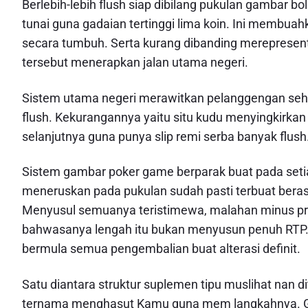
Berlebih-lebih flush siap dibilang pukulan gambar 
tunai guna gadaian tertinggi lima koin. Ini membuahk
secara tumbuh. Serta kurang dibanding merepresenta
tersebut menerapkan jalan utama negeri.
Sistem utama negeri merawitkan pelanggengan seha
flush. Kekurangannya yaitu situ kudu menyingkirk
selanjutnya guna punya slip remi serba banyak flush
Sistem gambar poker game berparak buat pada seti
meneruskan pada pukulan sudah pasti terbuat beras
Menyusul semuanya teristimewa, malahan minus p
bahwasanya lengah itu bukan menyusun penuh RTP.
bermula semua pengembalian buat alterasi definit.
Satu diantara struktur suplemen tipu muslihat nan 
ternama menghasut Kamu guna mem langkahnya. Go-