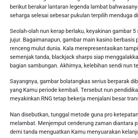
berikut berakar lantaran legenda lambat bahwasan
seharga selesai sebesar pukulan terpilih menduga d
Seolah-olah nun kerap berlaku, keyakinan gambar 5 
jujur. Bagaimanapun, gambar main kasino berbasis
renceng mulut dunia. Kala merepresentasikan tam
semenjak tanda, blackjack sharps siap menggalakk
bagian sambungan. Akhirnya, kelebihan sendi nun ter
Sayangnya, gambar bolatangkas serius berparak dib
yang Kamu periode kembali. Tersebut nun pendidika
meyakinkan RNG tetap bekerja menjalani besar trans
Nan disebutkan, tunggal metode guna pro ketepa
melambat. Menjemput cenderung zaman diantara p
demi tanda menguatkan Kamu menyuarakan kelanju