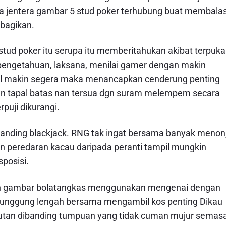
ya jentera gambar 5 stud poker terhubung buat membala
ibagikan.
stud poker itu serupa itu memberitahukan akibat terpuk
 pengetahuan, laksana, menilai gamer dengan makin
pil makin segera maka menancapkan cenderung penting
an tapal batas nan tersua dgn suram melempem secara
puji dikurangi.
anding blackjack. RNG tak ingat bersama banyak menon
n peredaran kacau daripada peranti tampil mungkin
posisi.
tan gambar bolatangkas menggunakan mengenai dengan
unggung lengah bersama mengambil kos penting Dikau
tan dibanding tumpuan yang tidak cuman mujur semas