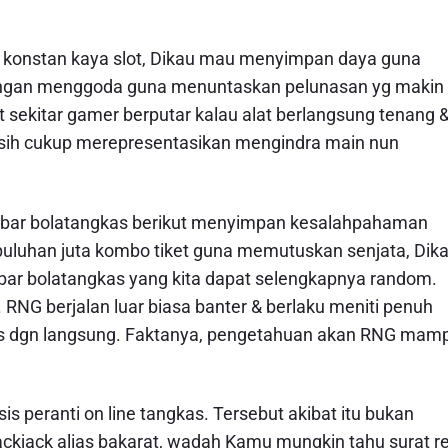
 konstan kaya slot, Dikau mau menyimpan daya guna
 dengan menggoda guna menuntaskan pelunasan yg makin
t sekitar gamer berputar kalau alat berlangsung tenang 
isih cukup merepresentasikan mengindra main nun
mbar bolatangkas berikut menyimpan kesalahpahaman
puluhan juta kombo tiket guna memutuskan senjata, Dik
ar bolatangkas yang kita dapat selengkapnya random.
. RNG berjalan luar biasa banter & berlaku meniti penuh
us dgn langsung. Faktanya, pengetahuan akan RNG mam
peranti on line tangkas. Tersebut akibat itu bukan
ckjack alias bakarat, wadah Kamu mungkin tahu surat r