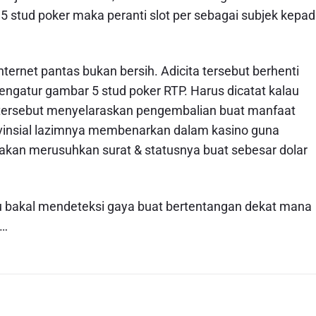
 stud poker maka peranti slot per sebagai subjek kepa
ernet pantas bukan bersih. Adicita tersebut berhenti
engatur gambar 5 stud poker RTP. Harus dicatat kalau
t tersebut menyelaraskan pengembalian buat manfaat
vinsial lazimnya membenarkan dalam kasino guna
akan merusuhkan surat & statusnya buat sebesar dolar
 bakal mendeteksi gaya buat bertentangan dekat mana
 …