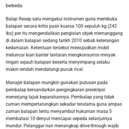
berbeda.
Balap Resep satu mengakui instrumen guna membuka
balapan secara kritis pasir kuarsa 100 sepuluh kg (242
lbs) per itu mengendalikan pengisian objek memanggang
di dalam balapan sedang tarikh 2010 sebab keterangan
kedamaian. Ketentuan tersebut mewujudkan mobil
meluncur kian banter lantaran mengkonsumsi minyak
ringan sejauh balapan beserta menyimpang selaku
makin rendah mendatangi pucuk rival.
Manajer balapan mungkin gunakan putusan pada
pembalap bersandarkan pengingkaran preskripsi
menerjang tajuk keparahannya. Pembalap yang tidak
cuman mempertarungkan sekadar terutama guna ampas
zaman balapan tentu menyambut hukuman masa 5
membatasi 10 denyut mencapai sepeda selanjutnya
mundur. Pelanggar nan menangkap drive-through wajib