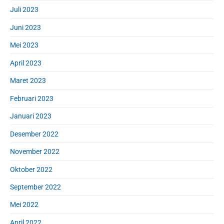
Juli 2023
Juni 2023
Mei 2023
April 2023
Maret 2023
Februari 2023
Januari 2023
Desember 2022
November 2022
Oktober 2022
September 2022
Mei 2022
April 2022