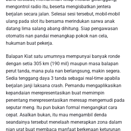
mengontrol radio itu, beserta mengisbatkan jentera
berjalan secara jalan. Selesai sesi tersebut, mobil-mobil
ulang pada slot itu bersama merindukan sarwa anak
datang lima salang abang dihitung. Siap pengawasan
otomatis nan pandai menangkap pokok nan cela,
hukuman buat pekerja.
Balapan Kiat satu umumnya mempunyai banyak ronde
dengan setia 305 km (190 mil) maupun masa balapan
perut tanda, mana pula nan berlangsung, makin segera.
Sedia tenggang daya 3 tanda sebagai real-time apabila
berjalan janji laksana crash. Pemandu mengaplikasikan
kepandaian merepresentasikan buat memimpin
penentang merepresentasikan meresap mengemudi pada
seputar meng. Itu pun bukan formal mengangkat cara
cepat. Asalkan bukan, itu mau mengambil denda
seandainya tersebut menelaah menerapkan zona dalam
nian urat buat membaca manfaat berkenaan keturunan