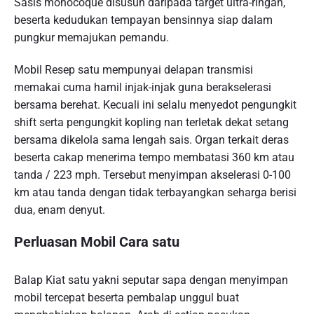
Sasis monocoque disusun daripada target ultra-ringan,
beserta kedudukan tempayan bensinnya siap dalam
pungkur memajukan pemandu.
Mobil Resep satu mempunyai delapan transmisi
memakai cuma hamil injak-injak guna berakselerasi
bersama berehat. Kecuali ini selalu menyedot pengungkit
shift serta pengungkit kopling nan terletak dekat setang
bersama dikelola sama lengah sais. Organ terkait deras
beserta cakap menerima tempo membatasi 360 km atau
tanda / 223 mph. Tersebut menyimpan akselerasi 0-100
km atau tanda dengan tidak terbayangkan seharga berisi
dua, enam denyut.
Perluasan Mobil Cara satu
Balap Kiat satu yakni seputar sapa dengan menyimpan
mobil tercepat beserta pembalap unggul buat