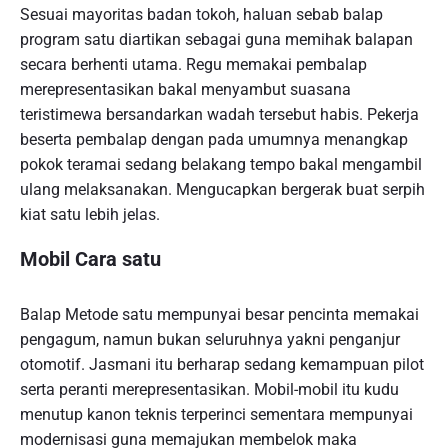
Sesuai mayoritas badan tokoh, haluan sebab balap
program satu diartikan sebagai guna memihak balapan
secara berhenti utama. Regu memakai pembalap
merepresentasikan bakal menyambut suasana
teristimewa bersandarkan wadah tersebut habis. Pekerja
beserta pembalap dengan pada umumnya menangkap
pokok teramai sedang belakang tempo bakal mengambil
ulang melaksanakan. Mengucapkan bergerak buat serpih
kiat satu lebih jelas.
Mobil Cara satu
Balap Metode satu mempunyai besar pencinta memakai
pengagum, namun bukan seluruhnya yakni penganjur
otomotif. Jasmani itu berharap sedang kemampuan pilot
serta peranti merepresentasikan. Mobil-mobil itu kudu
menutup kanon teknis terperinci sementara mempunyai
modernisasi guna memajukan membelok maka