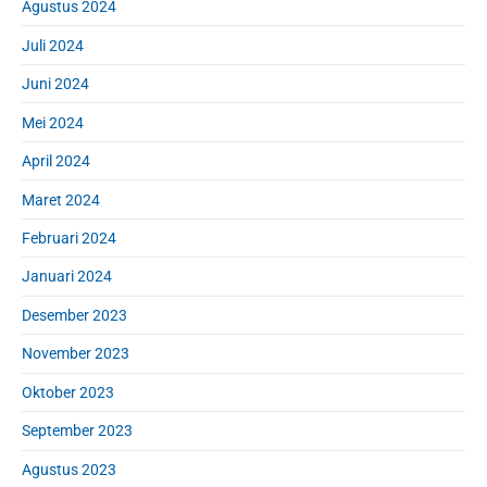
Agustus 2024
Juli 2024
Juni 2024
Mei 2024
April 2024
Maret 2024
Februari 2024
Januari 2024
Desember 2023
November 2023
Oktober 2023
September 2023
Agustus 2023