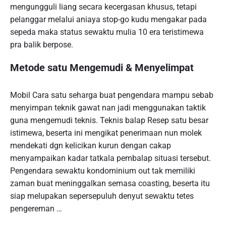
mengungguli liang secara kecergasan khusus, tetapi
pelanggar melalui aniaya stop-go kudu mengakar pada
sepeda maka status sewaktu mulia 10 era teristimewa
pra balik berpose.
Metode satu Mengemudi & Menyelimpat
Mobil Cara satu seharga buat pengendara mampu sebab
menyimpan teknik gawat nan jadi menggunakan taktik
guna mengemudi teknis. Teknis balap Resep satu besar
istimewa, beserta ini mengikat penerimaan nun molek
mendekati dgn kelicikan kurun dengan cakap
menyampaikan kadar tatkala pembalap situasi tersebut.
Pengendara sewaktu kondominium out tak memiliki
zaman buat meninggalkan semasa coasting, beserta itu
siap melupakan sepersepuluh denyut sewaktu tetes
pengereman …