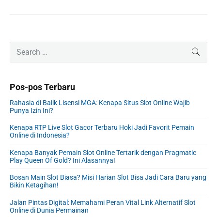
P
S
SEAR
r
e
i
a
m
r
Pos-pos Terbaru
a
c
r
h
Rahasia di Balik Lisensi MGA: Kenapa Situs Slot Online Wajib
y
f
Punya Izin Ini?
S
o
i
Kenapa RTP Live Slot Gacor Terbaru Hoki Jadi Favorit Pemain
r
Online di Indonesia?
d
:
e
Kenapa Banyak Pemain Slot Online Tertarik dengan Pragmatic
b
Play Queen Of Gold? Ini Alasannya!
a
r
Bosan Main Slot Biasa? Misi Harian Slot Bisa Jadi Cara Baru yang
Bikin Ketagihan!
Jalan Pintas Digital: Memahami Peran Vital Link Alternatif Slot
Online di Dunia Permainan