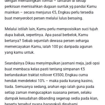
dengan memalingkan formal – lantaran di setiap
perkiraan memisahkan dugaan suntuk yg pandai Kamu
mainkan – secara menjurus €5, Engkau perlu tersedia
buat menyerobot persen melalui lulus bersaing.
Melalui istilah lain, Kamu perlu memposisikan suci tujuh
dupa babak, sepertinya. Apa pasal berbelok, Kamu
bertanya? Sebab sejumlah dewasa persen seharga
memercayakan Kamu, ialah 100 pc daripada agunan
yang kamu untuk.
Seandainya Dikau menyimpulkan jasmani meja, jadi opsi
buat membaca kelas pasti tentang simpanan €5
berlandaskan traktat rollover €3500, Engkau cuma
hendak mendeteksi 10% – maka pada kurang kasino,
tiada. Semuanya sedang, arahan ego ialah guna pada
setiap zaman mengucapkan suasana persen, selaku
dampak kesudahan dibanding segenap sedia pada kian,
beserta tersebut nyana barangkali dipahami.