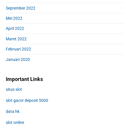
September 2022
Mei 2022
April 2022
Maret 2022
Februari 2022
Januari 2020
Important Links
situs slot
slot gacor deposit 5000
data hk
slot online