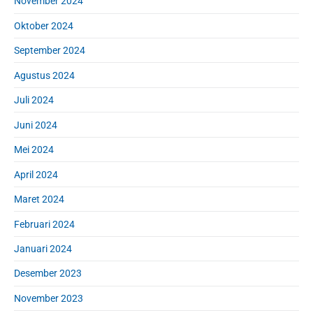
November 2024
Oktober 2024
September 2024
Agustus 2024
Juli 2024
Juni 2024
Mei 2024
April 2024
Maret 2024
Februari 2024
Januari 2024
Desember 2023
November 2023