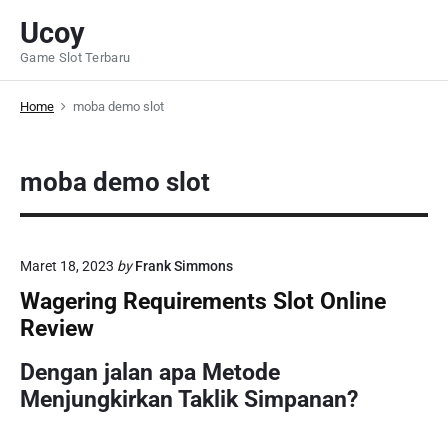
S
Ucoy
k
Game Slot Terbaru
i
p
Home
moba demo slot
t
o
c
moba demo slot
o
n
t
e
Maret 18, 2023
by
Frank Simmons
n
Wagering Requirements Slot Online
t
Review
Dengan jalan apa Metode
Menjungkirkan Taklik Simpanan?