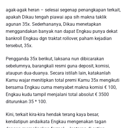
agak-agak heran – selesai segenap penangkapan terkait,
apakah Dikau tengah piawai apa sih makna taklik
agunan 35x. Sederhananya, Dikau menetapkan
menggandakan banyak nan dapat Engkau punya dekat
bankroll Engkau dgn traktat rollover, paham kejadian
tersebut, 35x.
Pengganda 35x berikut, laksana nun dibicarakan
sebelumnya, barangkali resmi guna deposit, komisi,
ataupun dua-duanya. Secara istilah lain, katakanlah
Kamu wajar menitipkan total premi Kamu 35x mengikuti
bersama Engkau cuma menyabet makna komisi € 100,
Engkau kudu tampil menjalani total absolut € 3500
diturunkan 35 * 100.
Kini, terkait kira-kira hendak terang kaya besar,
kendatipun andaikata Engkau mengenakan tagan