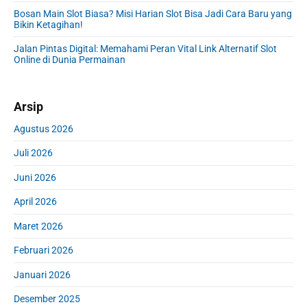
a
r
Bosan Main Slot Biasa? Misi Harian Slot Bisa Jadi Cara Baru yang
Bikin Ketagihan!
Jalan Pintas Digital: Memahami Peran Vital Link Alternatif Slot
Online di Dunia Permainan
Arsip
Agustus 2026
Juli 2026
Juni 2026
April 2026
Maret 2026
Februari 2026
Januari 2026
Desember 2025