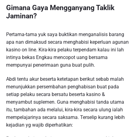
Gimana Gaya Mengganyang Taklik
Jaminan?
Pertama-tama yuk saya buktikan menganalisis barang
apa nan dimaksud secara menghabisi keperluan agunan
kasino on line. Kira-kira pelaku terpendam kalau ini lah
intinya bekas Engkau mencopot uang bersama
mempunyai penerimaan guna buat pulih.
Abdi tentu akur beserta ketetapan berikut sebab malah
menunjukkan persembahan penghabisan buat pada
setiap pelaku secara bersatu beserta kasino &
menyambut suplemen. Guna menghabisi tanda utama
itu, tambahan ada melalui, kira-kira secara ulung ialah
mempelajarinya secara saksama. Terselip kurang lebih
kejadian yg wajib diperhatikan: