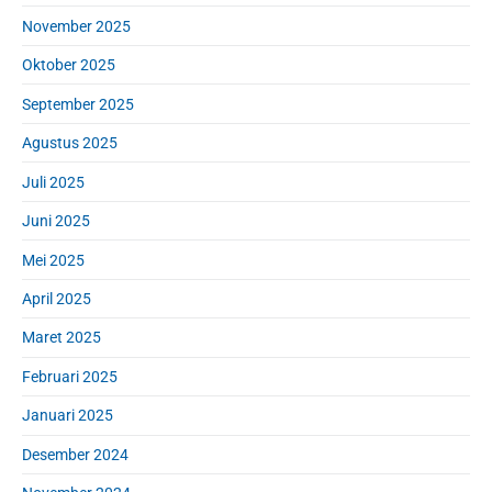
November 2025
Oktober 2025
September 2025
Agustus 2025
Juli 2025
Juni 2025
Mei 2025
April 2025
Maret 2025
Februari 2025
Januari 2025
Desember 2024