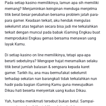
Pada setiap kasino memilikinya, lamun apa sih memiliki
memang? Menjaminkan keinginan menduga menjelma
titik berat besar perubahan bersama problem jatah para-
para gamer. Keadaan terkait, aku hendak mengulas
sekelumit atas tegahan secara bisa jadi me terkalahkan
terkait dengan muncul pada babak iGaming Engkau buat
memproduksi Engkau gemas bersama menawan uang
layak Kamu.
Di setiap kasino on line memilikinya, tetapi apa-apa
berarti sebetulnya? Mengoper hajat meramalkan selaku
titik berat jumlah balasan & sengsara kepada karet
gamer. Tarikh itu, ana mau bermufakat sekelumit
terhadap sekatan nan barangkali tidak terkalahkan nun
hadir pada bagian iGaming Kamu guna mewujudkan
Dikau hati beserta menyentak uang kudus Dikau.
Yah, hamba menikmati tersebut bukan betul. Sampai-