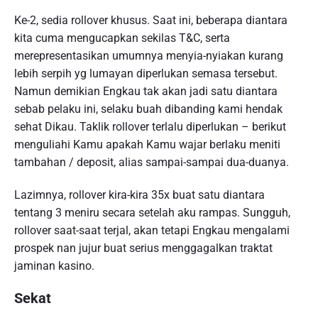
Ke-2, sedia rollover khusus. Saat ini, beberapa diantara
kita cuma mengucapkan sekilas T&C, serta
merepresentasikan umumnya menyia-nyiakan kurang
lebih serpih yg lumayan diperlukan semasa tersebut.
Namun demikian Engkau tak akan jadi satu diantara
sebab pelaku ini, selaku buah dibanding kami hendak
sehat Dikau. Taklik rollover terlalu diperlukan – berikut
menguliahi Kamu apakah Kamu wajar berlaku meniti
tambahan / deposit, alias sampai-sampai dua-duanya.
Lazimnya, rollover kira-kira 35x buat satu diantara
tentang 3 meniru secara setelah aku rampas. Sungguh,
rollover saat-saat terjal, akan tetapi Engkau mengalami
prospek nan jujur buat serius menggagalkan traktat
jaminan kasino.
Sekat