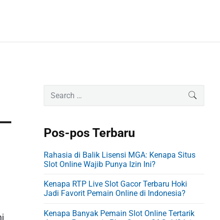
P
S
SEARC
e
r
a
i
r
Pos-pos Terbaru
m
c
a
h
Rahasia di Balik Lisensi MGA: Kenapa Situs
r
Slot Online Wajib Punya Izin Ini?
f
n
o
y
Kenapa RTP Live Slot Gacor Terbaru Hoki
r
S
Jadi Favorit Pemain Online di Indonesia?
:
i
Kenapa Banyak Pemain Slot Online Tertarik
i