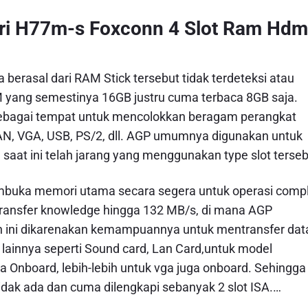
ri H77m-s Foxconn 4 Slot Ram Hdm
berasal dari RAM Stick tersebut tidak terdeteksi atau
 yang semestinya 16GB justru cuma terbaca 8GB saja.
sebagai tempat untuk mencolokkan beragam perangkat
AN, VGA, USB, PS/2, dll. AGP umumnya digunakan untuk
aat ini telah jarang yang menggunakan type slot terseb
uka memori utama secara segera untuk operasi comp
transfer knowledge hingga 132 MB/s, di mana AGP
 ini dikarenakan kemampuannya untuk mentransfer dat
lainnya seperti Sound card, Lan Card,untuk model
 Onboard, lebih-lebih untuk vga juga onboard. Sehingga
idak ada dan cuma dilengkapi sebanyak 2 slot ISA.…