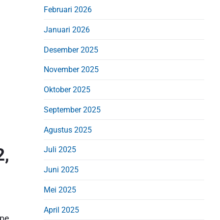
Februari 2026
Januari 2026
Desember 2025
November 2025
Oktober 2025
September 2025
Agustus 2025
2,
Juli 2025
Juni 2025
Mei 2025
April 2025
ipe