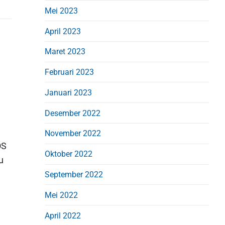
Mei 2023
April 2023
Maret 2023
Februari 2023
Januari 2023
Desember 2022
November 2022
OS
Oktober 2022
u
September 2022
Mei 2022
April 2022