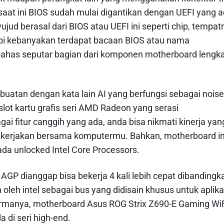
at ini BIOS sudah mulai digantikan dengan UEFI yang 
ujud berasal dari BIOS atau UEFI ini seperti chip, tempat
api kebanyakan terdapat bacaan BIOS atau nama
an bahas seputar bagian dari komponen motherboard lengk
buatan dengan kata lain AI yang berfungsi sebagai noise
lot kartu grafis seri AMD Radeon yang serasi
 fitur canggih yang ada, anda bisa nikmati kinerja yan
 dikerjakan bersama komputermu. Bahkan, motherboard in
da unlocked Intel Core Processors.
AGP dianggap bisa bekerja 4 kali lebih cepat dibandingk
 oleh intel sebagai bus yang didisain khusus untuk aplika
erformanya, motherboard Asus ROG Strix Z690-E Gaming Wi
 di seri high-end.