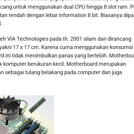
cang untuk menggunakan dual CPU hingga 8 slot ram. P
an rendah dengan lebar information 8 bit. Biasanya dipa
.
eh VIA Technologies pada th. 2001 silam dan dirancang
l yakni 17 x 17 cm. Karena cuma menggunakan konsumsi
rd ini tidak menimbulkan panas yang berlebih. Motherbo
tuk komputer berukuran kecil. Motherboard merupakan
kan sebagai tulang belakang pada computer dan juga