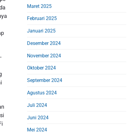
Maret 2025
ada
nya
Februari 2025
Januari 2025
ap
Desember 2024
November 2024
-
Oktober 2024
g
September 2024
i
Agustus 2024
Juli 2024
an
si
Juni 2024
Fi
Mei 2024