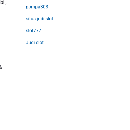
il,
pompa303
situs judi slot
slot777
Judi slot
ng
n