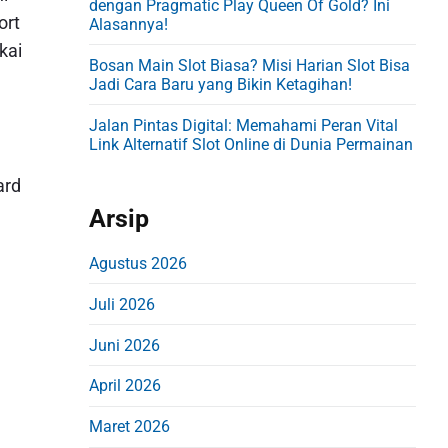
d
dengan Pragmatic Play Queen Of Gold? Ini
ort
Alasannya!
e
kai
b
Bosan Main Slot Biasa? Misi Harian Slot Bisa
Jadi Cara Baru yang Bikin Ketagihan!
a
r
Jalan Pintas Digital: Memahami Peran Vital
Link Alternatif Slot Online di Dunia Permainan
ard
Arsip
Agustus 2026
Juli 2026
Juni 2026
April 2026
Maret 2026