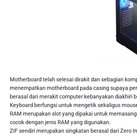
Motherboard telah selesai dirakit dan sebagian ko
menempatkan motherboard pada casing supaya peran
berasal dari merakit computer kebanyakan diakhi
Keyboard berfungsi untuk mengetik sekaligus mous
RAM merupakan slot yang dipakai untuk memasang 
cocok dengan jenis RAM yang digunakan.
ZIF sendiri merupakan singkatan berasal dari Zero 