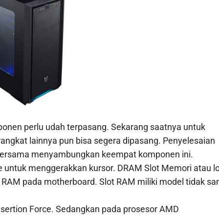
mponen perlu udah terpasang. Sekarang saatnya untuk
gkat lainnya pun bisa segera dipasang. Penyelesaian
ri bersama menyambungkan keempat komponen ini.
e untuk menggerakkan kursor. DRAM Slot Memori atau lo
RAM pada motherboard. Slot RAM miliki model tidak s
Insertion Force. Sedangkan pada prosesor AMD