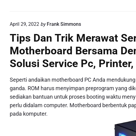
April 29, 2022
by
Frank Simmons
Tips Dan Trik Merawat S
Motherboard Bersama Den
Solusi Service Pc, Printer
Seperti andaikan motherboard PC Anda mendukung d
ganda. ROM harus menyimpan preprogram yang diken
sediakan bantuan untuk proses booting waktu menya
perlu didalam computer. Motherboard berbentuk p
pada komputer.