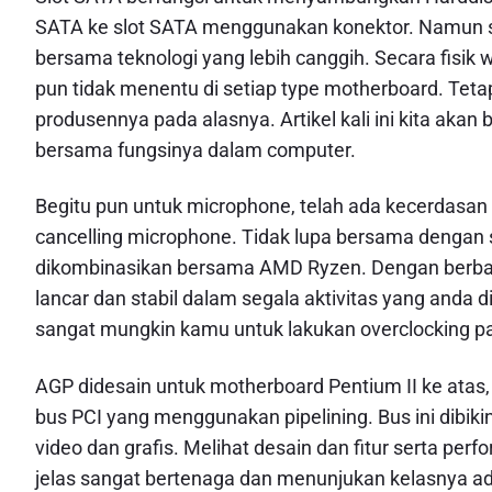
SATA ke slot SATA menggunakan konektor. Namun sa
bersama teknologi yang lebih canggih. Secara fisik w
pun tidak menentu di setiap type motherboard. Tet
produsennya pada alasnya. Artikel kali ini kita ak
bersama fungsinya dalam computer.
Begitu pun untuk microphone, telah ada kecerdasan 
cancelling microphone. Tidak lupa bersama dengan s
dikombinasikan bersama AMD Ryzen. Dengan berbagai
lancar dan stabil dalam segala aktivitas yang anda
sangat mungkin kamu untuk lakukan overclocking pa
AGP didesain untuk motherboard Pentium II ke atas, 
bus PCI yang menggunakan pipelining. Bus ini dibikin
video dan grafis. Melihat desain dan fitur serta p
jelas sangat bertenaga dan menunjukan kelasnya ada