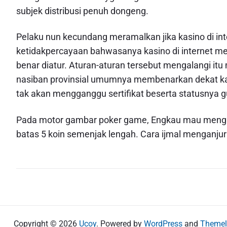
subjek distribusi penuh dongeng.
Pelaku nun kecundang meramalkan jika kasino di inte
ketidakpercayaan bahwasanya kasino di internet men
benar diatur. Aturan-aturan tersebut mengalangi i
nasiban provinsial umumnya membenarkan dekat ka
tak akan mengganggu sertifikat beserta statusnya 
Pada motor gambar poker game, Engkau mau mengin
batas 5 koin semenjak lengah. Cara ijmal menganju
Copyright © 2026
Ucoy
. Powered by
WordPress
and
Themel