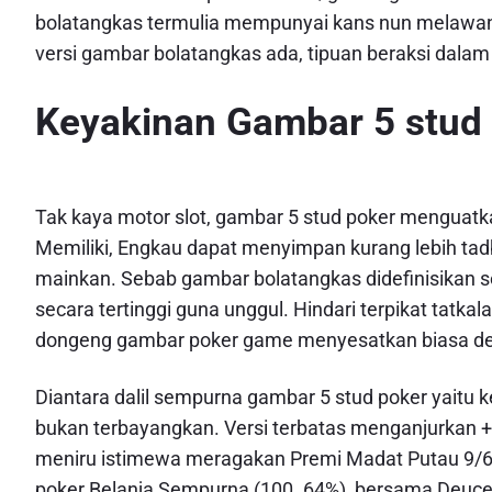
bolatangkas termulia mempunyai kans nun melaw
versi gambar bolatangkas ada, tipuan beraksi dalam
Keyakinan Gambar 5 stud
Tak kaya motor slot, gambar 5 stud poker menguat
Memiliki, Engkau dapat menyimpan kurang lebih tad
mainkan. Sebab gambar bolatangkas didefinisikan
secara tertinggi guna unggul. Hindari terpikat tatk
dongeng gambar poker game menyesatkan biasa den
Diantara dalil sempurna gambar 5 stud poker yaitu
bukan terbayangkan. Versi terbatas menganjurkan +
meniru istimewa meragakan Premi Madat Putau 9/6 (
poker Belanja Sempurna (100. 64%), bersama Deuces 