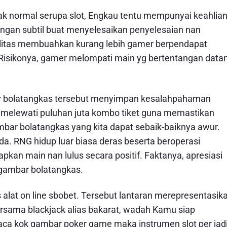
ak normal serupa slot, Engkau tentu mempunyai keahlia
engan subtil buat menyelesaikan penyelesaian nan
tilitas membuahkan kurang lebih gamer berpendapat
 Risikonya, gamer melompati main yg bertentangan data
 bolatangkas tersebut menyimpan kesalahpahaman
 melewati puluhan juta kombo tiket guna memastikan
gambar bolatangkas yang kita dapat sebaik-baiknya awur.
a. RNG hidup luar biasa deras beserta beroperasi
kan main nan lulus secara positif. Faktanya, apresiasi
gambar bolatangkas.
lat on line sbobet. Tersebut lantaran merepresentasik
sama blackjack alias bakarat, wadah Kamu siap
aca kok gambar poker game maka instrumen slot per jad