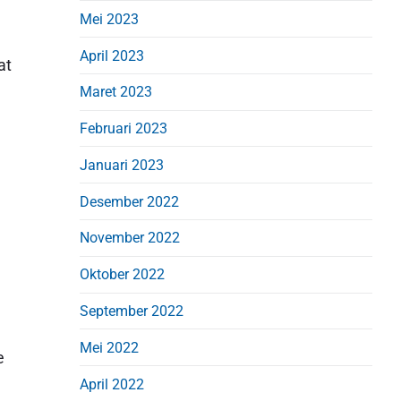
Mei 2023
April 2023
at
Maret 2023
Februari 2023
Januari 2023
Desember 2022
November 2022
Oktober 2022
September 2022
Mei 2022
e
April 2022