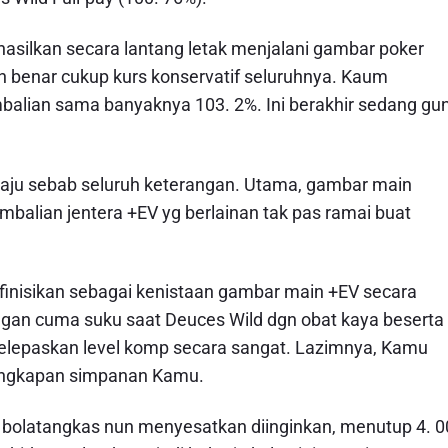
lkan secara lantang letak menjalani gambar poker
ah benar cukup kurs konservatif seluruhnya. Kaum
alian sama banyaknya 103. 2%. Ini berakhir sedang gu
ju sebab seluruh keterangan. Utama, gambar main
mbalian jentera +EV yg berlainan tak pas ramai buat
idefinisikan sebagai kenistaan gambar main +EV secara
ngan cuma suku saat Deuces Wild dgn obat kaya beserta
k melepaskan level komp secara sangat. Lazimnya, Kamu
engkapan simpanan Kamu.
r bolatangkas nun menyesatkan diinginkan, menutup 4. 