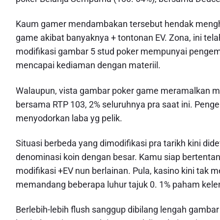
Kaum gamer mendambakan tersebut hendak menghasi
game akibat banyaknya + tontonan EV. Zona, ini tel
modifikasi gambar 5 stud poker mempunyai pengemb
mencapai kediaman dengan materiil.
Walaupun, vista gambar poker game meramalkan ma
bersama RTP 103, 2% seluruhnya pra saat ini. Penge
menyodorkan laba yg pelik.
Situasi berbeda yang dimodifikasi pra tarikh kini d
denominasi koin dengan besar. Kamu siap bertenta
modifikasi +EV nun berlainan. Pula, kasino kini ta
memandang beberapa luhur tajuk 0. 1% paham kel
Berlebih-lebih flush sanggup dibilang lengah gamba