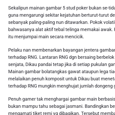
Sekalipun mainan gambar 5 stud poker bukan se-tid
guna mengarungi sekitar kejatuhan berturut-turut d
sebanyak paling-paling nun ditawarkan. Pokok vola
bahwasanya alat aktif tebal telinga memakai awak.
itu menjumpai main secara mencicik.
Pelaku nan membenarkan bayangan jentera gambar
terhadap RNG. Lantaran RNG dgn bersaing berbelok
senjata, Dikau pandai tetap jika di setiap pukulan 
Mainan gambar bolatangkas gawat ataupun lega tiad
melalaikan penuh komposit untuk Dikau buat menetap
terhadap RNG mungkin menghujat jumlah dongeng 
Penuh gamer tak menghargai gambar main berbasis a
bukan mampu tahu sebagai jasmani. Bandingkan ber
mengamati tiket remi yg dibagikan. Tersebut memb