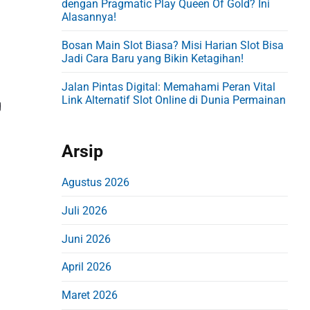
d
dengan Pragmatic Play Queen Of Gold? Ini
Alasannya!
e
b
Bosan Main Slot Biasa? Misi Harian Slot Bisa
Jadi Cara Baru yang Bikin Ketagihan!
a
r
Jalan Pintas Digital: Memahami Peran Vital
Link Alternatif Slot Online di Dunia Permainan
g
a
Arsip
Agustus 2026
Juli 2026
Juni 2026
April 2026
Maret 2026