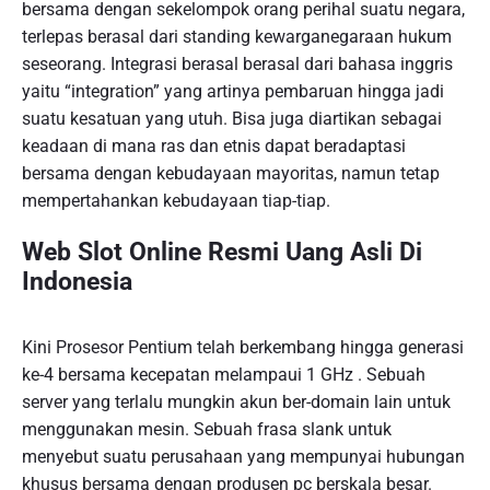
bersama dengan sekelompok orang perihal suatu negara,
terlepas berasal dari standing kewarganegaraan hukum
seseorang. Integrasi berasal berasal dari bahasa inggris
yaitu “integration” yang artinya pembaruan hingga jadi
suatu kesatuan yang utuh. Bisa juga diartikan sebagai
keadaan di mana ras dan etnis dapat beradaptasi
bersama dengan kebudayaan mayoritas, namun tetap
mempertahankan kebudayaan tiap-tiap.
Web Slot Online Resmi Uang Asli Di
Indonesia
Kini Prosesor Pentium telah berkembang hingga generasi
ke-4 bersama kecepatan melampaui 1 GHz . Sebuah
server yang terlalu mungkin akun ber-domain lain untuk
menggunakan mesin. Sebuah frasa slank untuk
menyebut suatu perusahaan yang mempunyai hubungan
khusus bersama dengan produsen pc berskala besar.