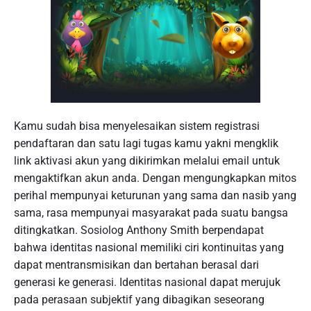
Kamu sudah bisa menyelesaikan sistem registrasi
pendaftaran dan satu lagi tugas kamu yakni mengklik
link aktivasi akun yang dikirimkan melalui email untuk
mengaktifkan akun anda. Dengan mengungkapkan mitos
perihal mempunyai keturunan yang sama dan nasib yang
sama, rasa mempunyai masyarakat pada suatu bangsa
ditingkatkan. Sosiolog Anthony Smith berpendapat
bahwa identitas nasional memiliki ciri kontinuitas yang
dapat mentransmisikan dan bertahan berasal dari
generasi ke generasi. Identitas nasional dapat merujuk
pada perasaan subjektif yang dibagikan seseorang