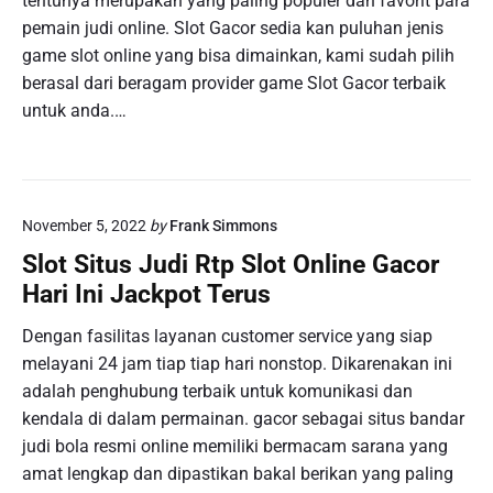
tentunya merupakan yang paling populer dan favorit para
pemain judi online. Slot Gacor sedia kan puluhan jenis
game slot online yang bisa dimainkan, kami sudah pilih
berasal dari beragam provider game Slot Gacor terbaik
untuk anda.…
November 5, 2022
by
Frank Simmons
Slot Situs Judi Rtp Slot Online Gacor
Hari Ini Jackpot Terus
Dengan fasilitas layanan customer service yang siap
melayani 24 jam tiap tiap hari nonstop. Dikarenakan ini
adalah penghubung terbaik untuk komunikasi dan
kendala di dalam permainan. gacor sebagai situs bandar
judi bola resmi online memiliki bermacam sarana yang
amat lengkap dan dipastikan bakal berikan yang paling