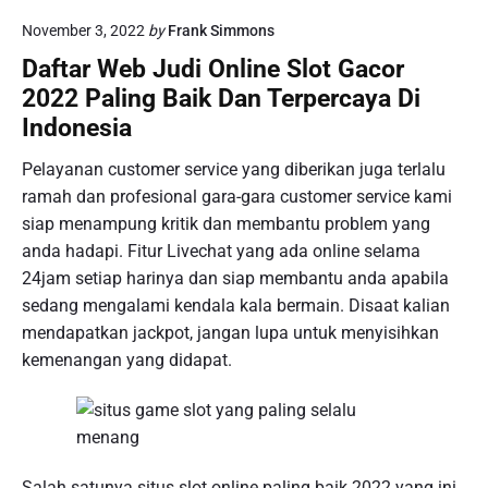
November 3, 2022
by
Frank Simmons
Daftar Web Judi Online Slot Gacor
2022 Paling Baik Dan Terpercaya Di
Indonesia
Pelayanan customer service yang diberikan juga terlalu
ramah dan profesional gara-gara customer service kami
siap menampung kritik dan membantu problem yang
anda hadapi. Fitur Livechat yang ada online selama
24jam setiap harinya dan siap membantu anda apabila
sedang mengalami kendala kala bermain. Disaat kalian
mendapatkan jackpot, jangan lupa untuk menyisihkan
kemenangan yang didapat.
Salah satunya situs slot online paling baik 2022 yang ini