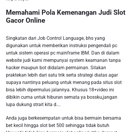
Memahami Pola Kemenangan Judi Slot
Gacor Online
Singkatan dari Job Control Language, bhs yang
digunakan untuk memberikan instruksi pengendali pc
untuk sistem operasi pc mainframe IBM. Dan di dalam
website judi kami mempunyai system keamanan tanpa
hacker maupun bot didalam permainan. Silakan
praktekan lebih dari satu trik serta strategi diatas agar
supaya nantinya peluang untuk menang pada situs slot
bisa lebih dipermulus jalannya. Khusus 18+video ini
dibikin cuma untuk hiburan semata ya bossku,jangan
lupa dukung strait kita d….
Anda juga berkesempatan untuk bisa bermain bersama
bet kecil hingga slot bet 500 sehingga tidak butuh