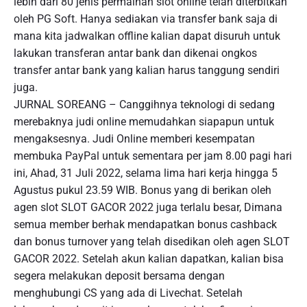
lebih dari 80 jenis permainan slot online telah diterbitkan
oleh PG Soft. Hanya sediakan via transfer bank saja di
mana kita jadwalkan offline kalian dapat disuruh untuk
lakukan transferan antar bank dan dikenai ongkos
transfer antar bank yang kalian harus tanggung sendiri
juga.
JURNAL SOREANG – Canggihnya teknologi di sedang
merebaknya judi online memudahkan siapapun untuk
mengaksesnya. Judi Online memberi kesempatan
membuka PayPal untuk sementara per jam 8.00 pagi hari
ini, Ahad, 31 Juli 2022, selama lima hari kerja hingga 5
Agustus pukul 23.59 WIB. Bonus yang di berikan oleh
agen slot SLOT GACOR 2022 juga terlalu besar, Dimana
semua member berhak mendapatkan bonus cashback
dan bonus turnover yang telah disedikan oleh agen SLOT
GACOR 2022. Setelah akun kalian dapatkan, kalian bisa
segera melakukan deposit bersama dengan
menghubungi CS yang ada di Livechat. Setelah