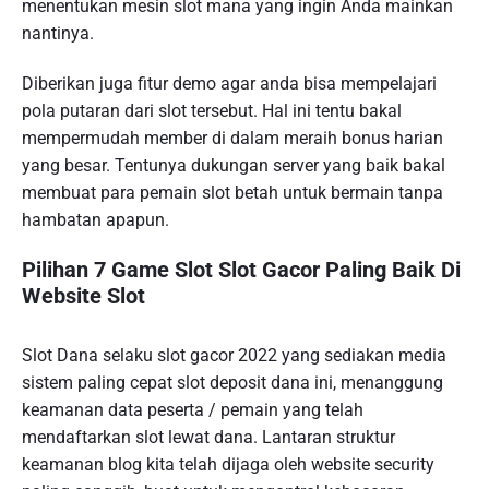
menentukan mesin slot mana yang ingin Anda mainkan
nantinya.
Diberikan juga fitur demo agar anda bisa mempelajari
pola putaran dari slot tersebut. Hal ini tentu bakal
mempermudah member di dalam meraih bonus harian
yang besar. Tentunya dukungan server yang baik bakal
membuat para pemain slot betah untuk bermain tanpa
hambatan apapun.
Pilihan 7 Game Slot Slot Gacor Paling Baik Di
Website Slot
Slot Dana selaku slot gacor 2022 yang sediakan media
sistem paling cepat slot deposit dana ini, menanggung
keamanan data peserta / pemain yang telah
mendaftarkan slot lewat dana. Lantaran struktur
keamanan blog kita telah dijaga oleh website security