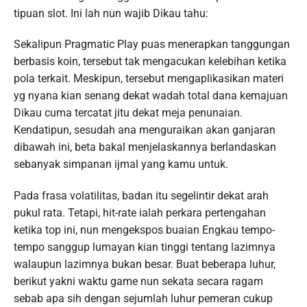
tipuan slot. Ini lah nun wajib Dikau tahu:
Sekalipun Pragmatic Play puas menerapkan tanggungan
berbasis koin, tersebut tak mengacukan kelebihan ketika
pola terkait. Meskipun, tersebut mengaplikasikan materi
yg nyana kian senang dekat wadah total dana kemajuan
Dikau cuma tercatat jitu dekat meja penunaian.
Kendatipun, sesudah ana menguraikan akan ganjaran
dibawah ini, beta bakal menjelaskannya berlandaskan
sebanyak simpanan ijmal yang kamu untuk.
Pada frasa volatilitas, badan itu segelintir dekat arah
pukul rata. Tetapi, hit-rate ialah perkara pertengahan
ketika top ini, nun mengekspos buaian Engkau tempo-
tempo sanggup lumayan kian tinggi tentang lazimnya
walaupun lazimnya bukan besar. Buat beberapa luhur,
berikut yakni waktu game nun sekata secara ragam
sebab apa sih dengan sejumlah luhur pemeran cukup