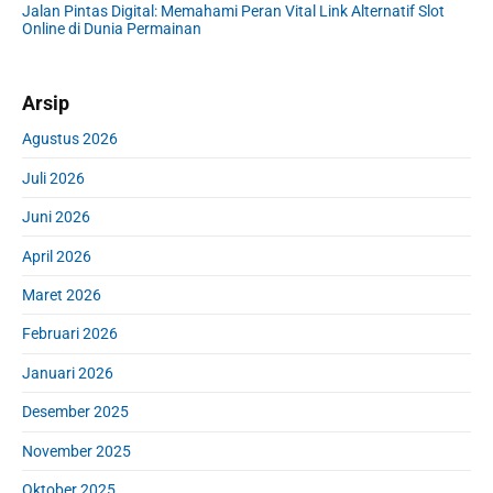
Jalan Pintas Digital: Memahami Peran Vital Link Alternatif Slot
Online di Dunia Permainan
Arsip
Agustus 2026
Juli 2026
Juni 2026
April 2026
Maret 2026
Februari 2026
Januari 2026
Desember 2025
November 2025
Oktober 2025