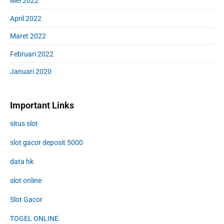
Mei 2022
April 2022
Maret 2022
Februari 2022
Januari 2020
Important Links
situs slot
slot gacor deposit 5000
data hk
slot online
Slot Gacor
TOGEL ONLINE