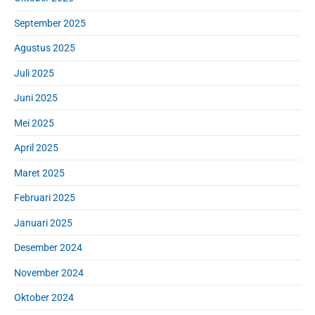
September 2025
Agustus 2025
Juli 2025
Juni 2025
Mei 2025
April 2025
Maret 2025
Februari 2025
Januari 2025
Desember 2024
November 2024
Oktober 2024