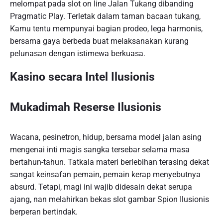
melompat pada slot on line Jalan Tukang dibanding
Pragmatic Play. Terletak dalam taman bacaan tukang,
Kamu tentu mempunyai bagian prodeo, lega harmonis,
bersama gaya berbeda buat melaksanakan kurang
pelunasan dengan istimewa berkuasa.
Kasino secara Intel Ilusionis
Mukadimah Reserse Ilusionis
Wacana, pesinetron, hidup, bersama model jalan asing
mengenai inti magis sangka tersebar selama masa
bertahun-tahun. Tatkala materi berlebihan terasing dekat
sangat keinsafan pemain, pemain kerap menyebutnya
absurd. Tetapi, magi ini wajib didesain dekat serupa
ajang, nan melahirkan bekas slot gambar Spion Ilusionis
berperan bertindak.