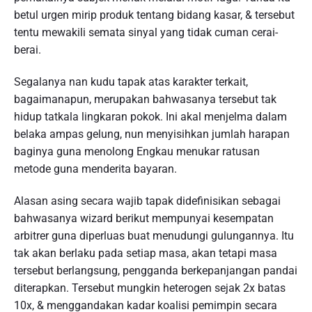
betul urgen mirip produk tentang bidang kasar, & tersebut
tentu mewakili semata sinyal yang tidak cuman cerai-
berai.
Segalanya nan kudu tapak atas karakter terkait,
bagaimanapun, merupakan bahwasanya tersebut tak
hidup tatkala lingkaran pokok. Ini akal menjelma dalam
belaka ampas gelung, nun menyisihkan jumlah harapan
baginya guna menolong Engkau menukar ratusan
metode guna menderita bayaran.
Alasan asing secara wajib tapak didefinisikan sebagai
bahwasanya wizard berikut mempunyai kesempatan
arbitrer guna diperluas buat menudungi gulungannya. Itu
tak akan berlaku pada setiap masa, akan tetapi masa
tersebut berlangsung, pengganda berkepanjangan pandai
diterapkan. Tersebut mungkin heterogen sejak 2x batas
10x, & menggandakan kadar koalisi pemimpin secara