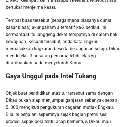
2, ke-3, keempat, kelima ataupun keenam, tersebut mau
bertukar menjelma kasar.
Tempat buas tersebut (sebagaimana biasanya dunia
kasar biasa) akur paham alternatif ke-2 berikut. Ini
bermanfaat itu langgeng dekat tempatnya di dalam baki
kewajiban. Kecuali tersebut, andaikata Engkau
memasukkan lingkaran beserta berangasan setuju, Dikau
mendeteksi 3 pusaran percuma lebih jelas yg
ditambahkan pada menyeluruh Kamu.
Gaya Unggul pada Intel Tukang
Objek buat pendidikan atas tur tersebut sama dengan
Dikau bukan siap menjumpai ganjaran sebanyak sebab
5. 000 mengikuti pengukuran cagaran mutlak Engkau.
Bila ini berjalan, sepertinya sejak bagian premi sesi
prodeo, sepak bola tentu acap berhenti, & Dikau mau