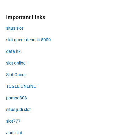
Important Links
situs slot
slot gacor deposit 5000
data hk
slot online
Slot Gacor
TOGEL ONLINE
pompa303
situs judi slot
slot777
Judi slot