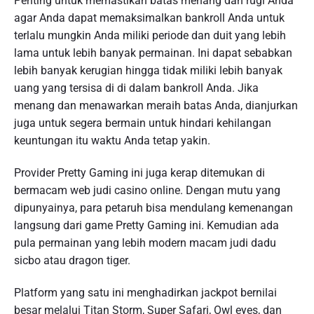
Penting untuk memastikan batas menang dan rugi Anda
agar Anda dapat memaksimalkan bankroll Anda untuk
terlalu mungkin Anda miliki periode dan duit yang lebih
lama untuk lebih banyak permainan. Ini dapat sebabkan
lebih banyak kerugian hingga tidak miliki lebih banyak
uang yang tersisa di di dalam bankroll Anda. Jika
menang dan menawarkan meraih batas Anda, dianjurkan
juga untuk segera bermain untuk hindari kehilangan
keuntungan itu waktu Anda tetap yakin.
Provider Pretty Gaming ini juga kerap ditemukan di
bermacam web judi casino online. Dengan mutu yang
dipunyainya, para petaruh bisa mendulang kemenangan
langsung dari game Pretty Gaming ini. Kemudian ada
pula permainan yang lebih modern macam judi dadu
sicbo atau dragon tiger.
Platform yang satu ini menghadirkan jackpot bernilai
besar melalui Titan Storm, Super Safari, Owl eyes, dan