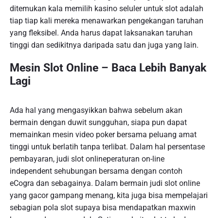
ditemukan kala memilih kasino seluler untuk slot adalah
tiap tiap kali mereka menawarkan pengekangan taruhan
yang fleksibel. Anda harus dapat laksanakan taruhan
tinggi dan sedikitnya daripada satu dan juga yang lain.
Mesin Slot Online – Baca Lebih Banyak
Lagi
Ada hal yang mengasyikkan bahwa sebelum akan
bermain dengan duwit sungguhan, siapa pun dapat
memainkan mesin video poker bersama peluang amat
tinggi untuk berlatih tanpa terlibat. Dalam hal persentase
pembayaran, judi slot onlineperaturan on-line
independent sehubungan bersama dengan contoh
eCogra dan sebagainya. Dalam bermain judi slot online
yang gacor gampang menang, kita juga bisa mempelajari
sebagian pola slot supaya bisa mendapatkan maxwin