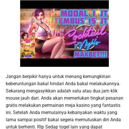
Jangan berpikir hanya untuk menang kemungkinan
keberuntungan bakal hindari Anda bakal melakukannya.
Sekarang mengasyikkan adalah satu atau dua jam klik
mouse jauh dari. Anda akan memerlukan tingkat pesanan
gratis melakukan permainan meja kasino yang fantastis
ini. Setelah Anda memulainya kebanyakan waktu yang
lama sampai positif bakal segera memutuskan diri Anda
untuk berhenti. Rtp Sedap togel lain yang dapat