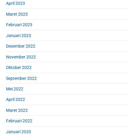
April 2023
Maret 2023
Februari 2023
Januari 2023
Desember 2022
November 2022
Oktober 2022
September 2022
Mei 2022
April 2022
Maret 2022
Februari 2022
Januari 2020