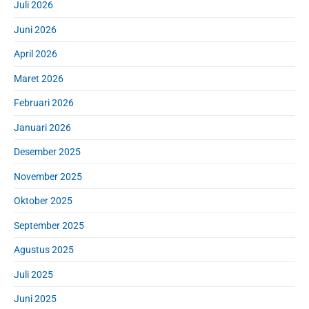
Juli 2026
Juni 2026
April 2026
Maret 2026
Februari 2026
Januari 2026
Desember 2025
November 2025
Oktober 2025
September 2025
Agustus 2025
Juli 2025
Juni 2025