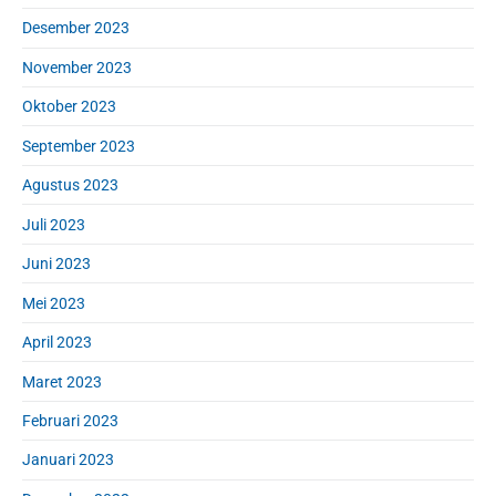
Desember 2023
November 2023
Oktober 2023
September 2023
Agustus 2023
Juli 2023
Juni 2023
Mei 2023
April 2023
Maret 2023
Februari 2023
Januari 2023