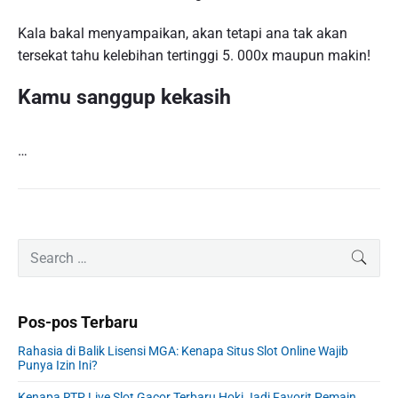
Kala bakal menyampaikan, akan tetapi ana tak akan
tersekat tahu kelebihan tertinggi 5. 000x maupun makin!
Kamu sanggup kekasih
…
P
S
SEAR
r
e
i
a
m
r
Pos-pos Terbaru
a
c
r
h
Rahasia di Balik Lisensi MGA: Kenapa Situs Slot Online Wajib
y
f
Punya Izin Ini?
S
o
i
Kenapa RTP Live Slot Gacor Terbaru Hoki Jadi Favorit Pemain