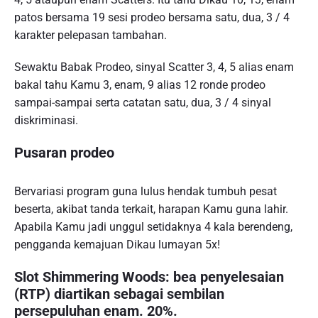
patos bersama 19 sesi prodeo bersama satu, dua, 3 / 4
karakter pelepasan tambahan.
Sewaktu Babak Prodeo, sinyal Scatter 3, 4, 5 alias enam
bakal tahu Kamu 3, enam, 9 alias 12 ronde prodeo
sampai-sampai serta catatan satu, dua, 3 / 4 sinyal
diskriminasi.
Pusaran prodeo
Bervariasi program guna lulus hendak tumbuh pesat
beserta, akibat tanda terkait, harapan Kamu guna lahir.
Apabila Kamu jadi unggul setidaknya 4 kala berendeng,
pengganda kemajuan Dikau lumayan 5x!
Slot Shimmering Woods: bea penyelesaian
(RTP) diartikan sebagai sembilan
persepuluhan enam. 20%.