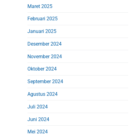
Maret 2025
Februari 2025
Januari 2025
Desember 2024
November 2024
Oktober 2024
September 2024
Agustus 2024
Juli 2024
Juni 2024
Mei 2024