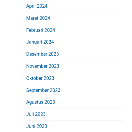
April 2024
Maret 2024
Februari 2024
Januari 2024
Desember 2023
November 2023
Oktober 2023
September 2023
Agustus 2023
Juli 2023
Juni 2023