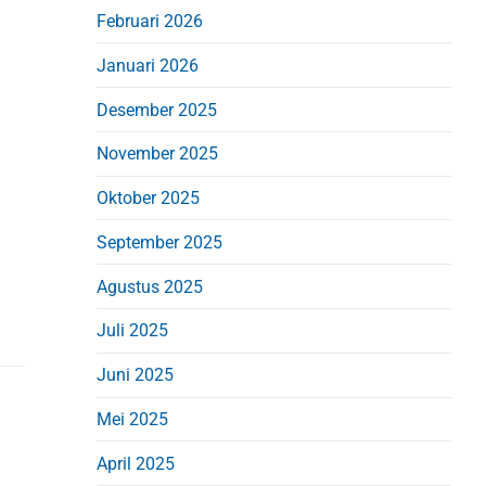
Februari 2026
Januari 2026
Desember 2025
November 2025
Oktober 2025
September 2025
Agustus 2025
Juli 2025
Juni 2025
Mei 2025
April 2025