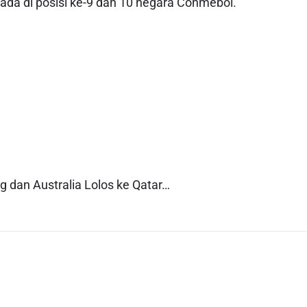
rada di posisi ke-9 dan 10 negara Conmebol.
g dan Australia Lolos ke Qatar…