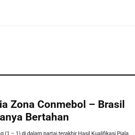
nia Zona Conmebol – Brasil
hanya Bertahan
 – 1) di dalam partai terakhir Hasil Kualifikasi Piala