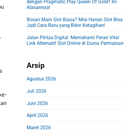
d
dengan Pragmatic Play Queen Of Gold? Ini
bu
Alasannya!
e
b
Bosan Main Slot Biasa? Misi Harian Slot Bisa
Jadi Cara Baru yang Bikin Ketagihan!
a
r
Jalan Pintas Digital: Memahami Peran Vital
r
Link Alternatif Slot Online di Dunia Permainan
Arsip
a
Agustus 2026
Juli 2026
ke-
kan
Juni 2026
April 2026
Maret 2026