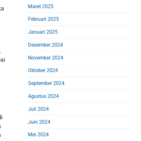
Maret 2025
ka
Februari 2025
Januari 2025
Desember 2024
.
November 2024
ai
Oktober 2024
September 2024
Agustus 2024
Juli 2024
i
Juni 2024
a
a
Mei 2024