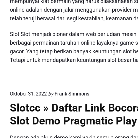
mempunyai kiat bermain yang harus dilaksanakan sec
online adalah dengan jalur menggunakan provider mesi
telah teruji berasal dari segi kestabilan, keamanan d
Slot Slot menjadi pioner dalam web perjudian mesin
berbagai permainan taruhan online layaknya game slot, 
gacor. Yang tetap berikan banyak keuntungan slot be
Tetapi untuk mendapatkan keuntungan slot besar tiap
Oktober 31, 2022
by
Frank Simmons
Slotcc » Daftar Link Bocor
Slot Demo Pragmatic Play
Dengan ada akun demo kami yakin semua orang dapa