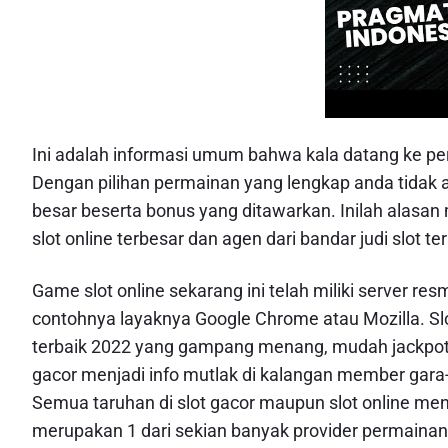
Ini adalah informasi umum bahwa kala datang ke pe
Dengan pilihan permainan yang lengkap anda tidak
besar beserta bonus yang ditawarkan. Inilah alasan
slot online terbesar dan agen dari bandar judi slot te
Game slot online sekarang ini telah miliki server r
contohnya layaknya Google Chrome atau Mozilla. S
terbaik 2022 yang gampang menang, mudah jackpot s
gacor menjadi info mutlak di kalangan member gar
Semua taruhan di slot gacor maupun slot online men
merupakan 1 dari sekian banyak provider permainan 