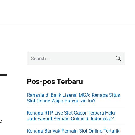
P
S
SEARC
e
r
a
i
r
Pos-pos Terbaru
m
c
a
h
Rahasia di Balik Lisensi MGA: Kenapa Situs
r
Slot Online Wajib Punya Izin Ini?
f
o
y
Kenapa RTP Live Slot Gacor Terbaru Hoki
r
S
Jadi Favorit Pemain Online di Indonesia?
e
:
i
Kenapa Banyak Pemain Slot Online Tertarik