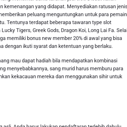
an kemenangan yang didapat. Menyediakan ratusan jeni
l memberikan peluang menguntungkan untuk para pemain
u. Tentunya terdapat beberapa tawaran type slot
Lucky Tigers, Greek Gods, Dragon Koi, Long Lai Fa. Sela
ga memiliki bonus new member 20% di awal yang bisa
dengan ikuti syarat dan ketentuan yang berlaku.
mang mau dapat hadiah bila mendapatkan kombinasi
 yang menyebabkannya, sang murid harus memburu para
sihkan kekacauan mereka dan menggunakan sihir untuk
 asli, Anda harus lakukan pendaftaran terlebih dahulu