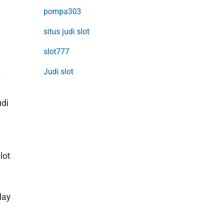
pompa303
situs judi slot
slot777
Judi slot
.
udi
lot
lay