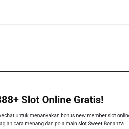
88+ Slot Online Gratis!
livechat untuk menanyakan bonus new member slot onlin
ebagian cara menang dan pola main slot Sweet Bonanza