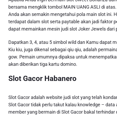
bersama mengklik tombol MAIN UANG ASLI di atas
Anda akan semakin mengetahui pola main slot ini. H
terdapat dalam slot serta paytable akan jadi fakto
dapat memainkan mesin judi slot Joker Jewels dari 
Dapatkan 3, 4, atau 5 simbol wild dan Kamu dapat m
Kiu kiu, juga dikenal sebagai qiu qiu, adalah permai
gow. Pemain umumnya dipaksa untuk menempatkan t
akan diberikan tiga kartu domino.
Slot Gacor Habanero
Slot Gacor adalah website judi slot yang telah kond
Slot Gacor tidak perlu takut kalau knowledge – da
member yang bermain di Slot Gacor bakal terhindar