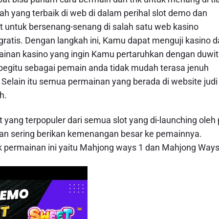
h yang terbaik di web di dalam perihal slot demo dan
ot untuk bersenang-senang di salah satu web kasino
 gratis. Dengan langkah ini, Kamu dapat menguji kasino 
nan kasino yang ingin Kamu pertaruhkan dengan duwit
 begitu sebagai pemain anda tidak mudah terasa jenuh
 Selain itu semua permainan yang berada di website judi
h.
yang terpopuler dari semua slot yang di-launching oleh
nan sering berikan kemenangan besar ke pemainnya.
k permainan ini yaitu Mahjong ways 1 dan Mahjong Ways