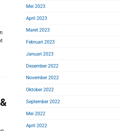
t
Mei 2023
April 2023
Maret 2023
an
ot
Februari 2023
Januari 2023
Desember 2022
November 2022
Oktober 2022
 &
September 2022
Mei 2022
April 2022
ap