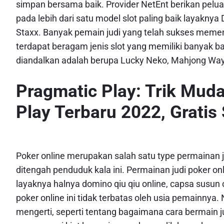
simpan bersama baik. Provider NetEnt berikan pelu
pada lebih dari satu model slot paling baik layaknya 
Staxx. Banyak pemain judi yang telah sukses memen
terdapat beragam jenis slot yang memiliki banyak b
diandalkan adalah berupa Lucky Neko, Mahjong Way
Pragmatic Play: Trik Mud
Play Terbaru 2022, Gratis 
Poker online merupakan salah satu type permainan j
ditengah penduduk kala ini. Permainan judi poker on
layaknya halnya domino qiu qiu online, capsa susun 
poker online ini tidak terbatas oleh usia pemainnya
mengerti, seperti tentang bagaimana cara bermain ju