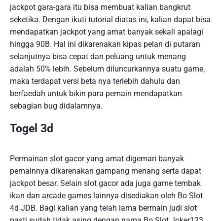
jackpot gara-gara itu bisa membuat kalian bangkrut
seketika. Dengan ikuti tutorial diatas ini, kalian dapat bisa
mendapatkan jackpot yang amat banyak sekali apalagi
hingga 90B. Hal ini dikarenakan kipas pelan di putaran
selanjutnya bisa cepat dan peluang untuk menang
adalah 50% lebih. Sebelum diluncurkannya suatu game,
maka terdapat versi beta nya terlebih dahulu dan
berfaedah untuk bikin para pemain mendapatkan
sebagian bug didalamnya.
Togel 3d
Permainan slot gacor yang amat digemari banyak
pemainnya dikarenakan gampang menang serta dapat
jackpot besar. Selain slot gacor ada juga game tembak
ikan dan arcade games lainnya disediakan oleh Bo Slot
4d JDB. Bagi kalian yang telah lama bermain judi slot
pasti sudah tidak asing dengan nama Bo Slot Joker123.