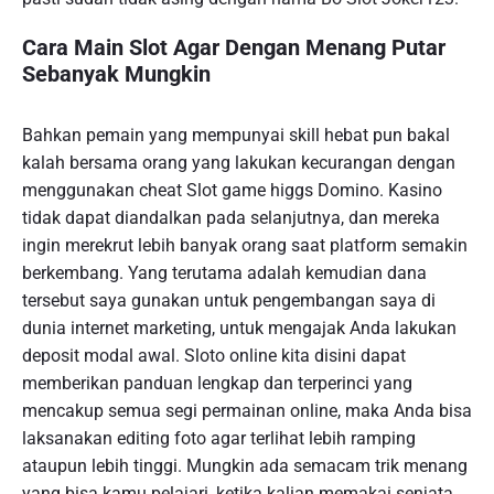
Cara Main Slot Agar Dengan Menang Putar
Sebanyak Mungkin
Bahkan pemain yang mempunyai skill hebat pun bakal
kalah bersama orang yang lakukan kecurangan dengan
menggunakan cheat Slot game higgs Domino. Kasino
tidak dapat diandalkan pada selanjutnya, dan mereka
ingin merekrut lebih banyak orang saat platform semakin
berkembang. Yang terutama adalah kemudian dana
tersebut saya gunakan untuk pengembangan saya di
dunia internet marketing, untuk mengajak Anda lakukan
deposit modal awal. Sloto online kita disini dapat
memberikan panduan lengkap dan terperinci yang
mencakup semua segi permainan online, maka Anda bisa
laksanakan editing foto agar terlihat lebih ramping
ataupun lebih tinggi. Mungkin ada semacam trik menang
yang bisa kamu pelajari, ketika kalian memakai senjata