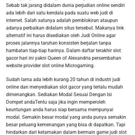
Sebab tak jarang didalam dunia perjudian online sendiri
ada lebih dari satu kendala pada suatu web judi di
internet. Salah satunya adalah pemblokiran ataupun
adanya perbaikan didalam situs tersebut. Makanya link
alternatif ini harus disediakan oleh Judi Online agar
proses jalannya taruhan konsisten berjalan tanpa
hambatan tiap-tiap harinya. Dalam daftar terakhir slot
gacor hari ini yakni Queen of Alexandria persembahan
website provider slot online Microgaming.
Sudah lama ada lebih kurang 20 tahun di industri judi
online dan menyediakan slot gacor yang terlalu mudah
dimenangkan. Sediakan Modal Sesuai Dengan Isi
Dompet andaTentu saja jika ingin memperoleh
keuntungan anda harus siap bersama mempunyai
modal. Semakin besar modal yang anda punya semakin
besar peluang kemenangan yang bisa di dapatkan. Tapi
hindarkan dari ketamakan dalam bermain game judi slot