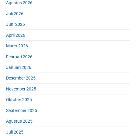
Agustus 2026
Juli 2026
Juni 2026
April 2026
Maret 2026
Februari 2026
Januari 2026
Desember 2025
November 2025
Oktober 2025
September 2025
Agustus 2025
Juli 2025