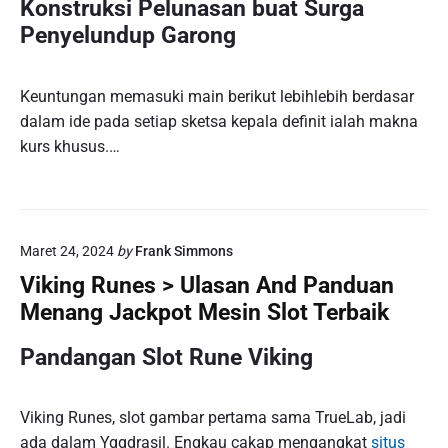
Konstruksi Pelunasan buat Surga
Penyelundup Garong
Keuntungan memasuki main berikut lebihlebih berdasar
dalam ide pada setiap sketsa kepala definit ialah makna
kurs khusus.…
Maret 24, 2024
by
Frank Simmons
Viking Runes > Ulasan And Panduan
Menang Jackpot Mesin Slot Terbaik
Pandangan Slot Rune Viking
Viking Runes, slot gambar pertama sama TrueLab, jadi
ada dalam Yggdrasil. Engkau cakap mengangkat
situs