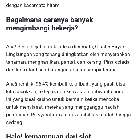
dengan kacamata hitam.
Bagaimana caranya banyak
mengimbangi bekerja?
Aha! Pesta sejati untuk indera dan mata, Cluster Bayar.
Lingkungan yang tenang ditingkatkan oleh menyerahkan
tanaman, menghasilkan, pantai, dan kerang. Pina colada
dan lunak laut sembarangan adalah hampir teraba.
Aha!memiliki 96,4% kembali ke pribadi, yang pasti bisa
kita cocokkan, terlepas dari kenyataan bahwa itu tinggi.
Ini yang ideal kasino untuk bermain ketika mencoba
untuk menyiasati mereka yang mengganggu hadiah
permainan Persyaratan karena variabilitas rendah hingga
sedang.
Halo! kemampuan dari slot