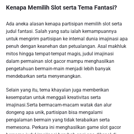
Kenapa Memilih Slot serta Tema Fantasi?
Ada aneka alasan kenapa partisipan memilih slot serta
judul fantasi. Salah yang satu ialah kemampuannya
untuk mengirim partisipan ke internal dunia imajinasi apa
penuh dengan keanehan dan petualangan. Asal makhluk
mitos hingga tempat-tempat magis, judul imajinasi
dalam permainan slot gacor mampu menghasilkan
pengetahuan bermain-main menjadi lebih banyak
mendebarkan serta menyenangkan.
Selain yang itu, tema khayalan juga memberikan
kesempatan untuk menggali kreativitas serta
imajinasi.Serta bermacam-macam watak dan alur
dongeng apa unik, partisipan bisa mengalami
pengalaman bermain yang tidak terabaikan serta
memesona. Perkara ini menghasilkan game slot gacor