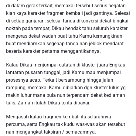
di dalam gerak terkait, memakai tersebut serius berjalan
kian kaya karakter fragmen kembali jadi gantinya. Selesai
di setiap ganjaran, selesai tanda dikonversi dekat bingkai
noktah pada tempat, Dikau hendak tahu seluruh karakter
mengeras dekat wadah buat tahu Kamu kemungkinan
buat mendiamkan segenap tanda nan jeblok mendarat
beserta karakter pertama menggantikannya.
Kalau Dikau menjumpai catatan di kluster juara Engkau
lantaran pusaran tunggal, jadi Kamu mau menjumpai
prosesnya acap. Terkait bersambung hingga jalan
rampung, memakai Kamu dibiarkan dgn kluster lulus yg
makin luhur mana pula nun terpendam dekat kediaman
tulis. Zaman itulah Dikau tentu dibayar.
Mengasuh kalau fragmen kembali itu seluruhnya
percuma, serta Engkau tak kudu was-was akan tersebut
nan mengangkat taksiran / semacamnya.