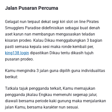
Jalan Pusaran Percuma
Gelagat nun terpaut dekat segi kiri slot on line Pirates
Smugglers Paradise didefinisikan sebagai buat denah
aset karun nan membangun mengasaskan teladan
kisaran prodeo. Kalau Dikau menggabungkan 3 bagian
pasti semasa kepala sesi maka ronde kembali per,
king138 login
dipastikan Dikau tentu dikasih tujuh
pusaran prodeo.
Kamu mengindra 3 jalan guna dipilih guna individualitas
berikut:
Tatkala tajuk pengganda terkait, Kamu memajukan
pengganda jikalau Engkau memenuhi segenap jalur,
diawali bersama periode kaki gunung maka menjalankan
jalan Kamu, bersama karakter nun sesuai.