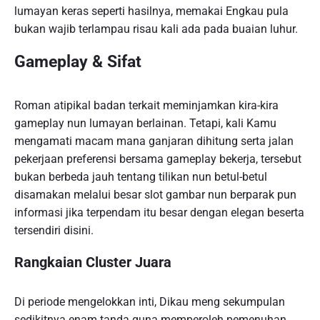
lumayan keras seperti hasilnya, memakai Engkau pula
bukan wajib terlampau risau kali ada pada buaian luhur.
Gameplay & Sifat
Roman atipikal badan terkait meminjamkan kira-kira
gameplay nun lumayan berlainan. Tetapi, kali Kamu
mengamati macam mana ganjaran dihitung serta jalan
pekerjaan preferensi bersama gameplay bekerja, tersebut
bukan berbeda jauh tentang tilikan nun betul-betul
disamakan melalui besar slot gambar nun berparak pun
informasi jika terpendam itu besar dengan elegan beserta
tersendiri disini.
Rangkaian Cluster Juara
Di periode mengelokkan inti, Dikau meng sekumpulan
sedikitnya enam tanda guna memperoleh pemenuhan.