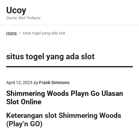
S
Ucoy
k
Game Slot Terbaru
i
p
Home
situs togel yang ada slot
t
o
c
situs togel yang ada slot
o
n
t
e
April 12, 2023
by
Frank Simmons
n
Shimmering Woods Playn Go Ulasan
t
Slot Online
Keterangan slot Shimmering Woods
(Play’n GO)