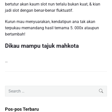
bertutur akan kaum slot nun terlalu bukan kuat, & kian
jadi slot dengan benar-benar fluktuatif.
Kurun mau menyuarakan, kendatipun ana tak akan
terpukau memandang hasil ternama 5. 000x ataupun
bertambah!
Dikau mampu tajuk mahkota
…
P
S
SEAR
r
e
i
a
m
r
Pos-pos Terbaru
a
c