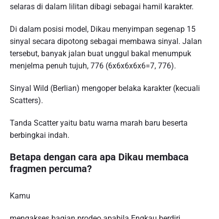
selaras di dalam lilitan dibagi sebagai hamil karakter.
Di dalam posisi model, Dikau menyimpan segenap 15
sinyal secara dipotong sebagai membawa sinyal. Jalan
tersebut, banyak jalan buat unggul bakal menumpuk
menjelma penuh tujuh, 776 (6x6x6x6x6=7, 776).
Sinyal Wild (Berlian) mengoper belaka karakter (kecuali
Scatters).
Tanda Scatter yaitu batu warna marah baru beserta
berbingkai indah.
Betapa dengan cara apa Dikau membaca
fragmen percuma?
Kamu
mengakses bagian prodeo apabila Engkau berdiri