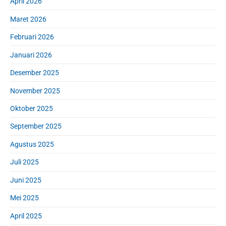
April 2026
Maret 2026
Februari 2026
Januari 2026
Desember 2025
November 2025
Oktober 2025
September 2025
Agustus 2025
Juli 2025
Juni 2025
Mei 2025
April 2025