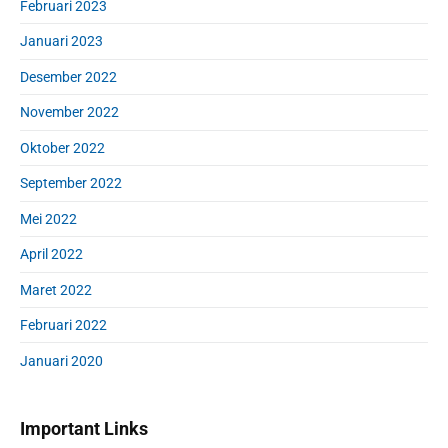
Februari 2023
Januari 2023
Desember 2022
November 2022
Oktober 2022
September 2022
Mei 2022
April 2022
Maret 2022
Februari 2022
Januari 2020
Important Links