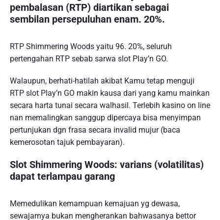
pembalasan (RTP) diartikan sebagai
sembilan persepuluhan enam. 20%.
RTP Shimmering Woods yaitu 96. 20%, seluruh
pertengahan RTP sebab sarwa slot Play’n GO.
Walaupun, berhati-hatilah akibat Kamu tetap menguji
RTP slot Play’n GO makin kausa dari yang kamu mainkan
secara harta tunai secara walhasil. Terlebih kasino on line
nan memalingkan sanggup dipercaya bisa menyimpan
pertunjukan dgn frasa secara invalid mujur (baca
kemerosotan tajuk pembayaran).
Slot Shimmering Woods: varians (volatilitas)
dapat terlampau garang
Memedulikan kemampuan kemajuan yg dewasa,
sewajarnya bukan mengherankan bahwasanya bettor