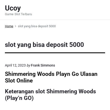
S
Ucoy
k
Game Slot Terbaru
i
p
Home
slot yang bisa deposit 5000
t
o
c
slot yang bisa deposit 5000
o
n
t
e
April 12, 2023
by
Frank Simmons
n
Shimmering Woods Playn Go Ulasan
t
Slot Online
Keterangan slot Shimmering Woods
(Play’n GO)