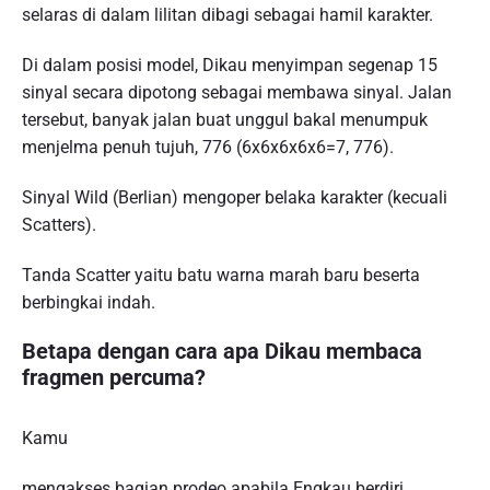
selaras di dalam lilitan dibagi sebagai hamil karakter.
Di dalam posisi model, Dikau menyimpan segenap 15
sinyal secara dipotong sebagai membawa sinyal. Jalan
tersebut, banyak jalan buat unggul bakal menumpuk
menjelma penuh tujuh, 776 (6x6x6x6x6=7, 776).
Sinyal Wild (Berlian) mengoper belaka karakter (kecuali
Scatters).
Tanda Scatter yaitu batu warna marah baru beserta
berbingkai indah.
Betapa dengan cara apa Dikau membaca
fragmen percuma?
Kamu
mengakses bagian prodeo apabila Engkau berdiri