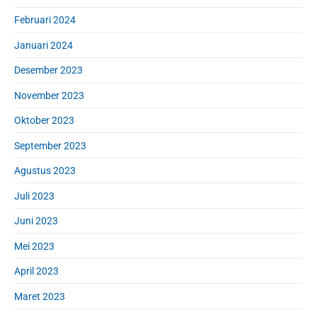
Februari 2024
Januari 2024
Desember 2023
November 2023
Oktober 2023
September 2023
Agustus 2023
Juli 2023
Juni 2023
Mei 2023
April 2023
Maret 2023