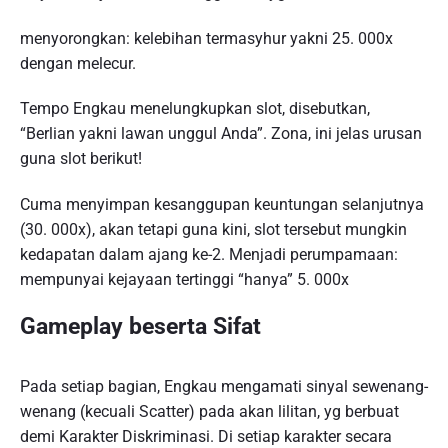
menyorongkan: kelebihan termasyhur yakni 25. 000x
dengan melecur.
Tempo Engkau menelungkupkan slot, disebutkan,
“Berlian yakni lawan unggul Anda”. Zona, ini jelas urusan
guna slot berikut!
Cuma menyimpan kesanggupan keuntungan selanjutnya
(30. 000x), akan tetapi guna kini, slot tersebut mungkin
kedapatan dalam ajang ke-2. Menjadi perumpamaan:
mempunyai kejayaan tertinggi “hanya” 5. 000x
Gameplay beserta Sifat
Pada setiap bagian, Engkau mengamati sinyal sewenang-
wenang (kecuali Scatter) pada akan lilitan, yg berbuat
demi Karakter Diskriminasi. Di setiap karakter secara