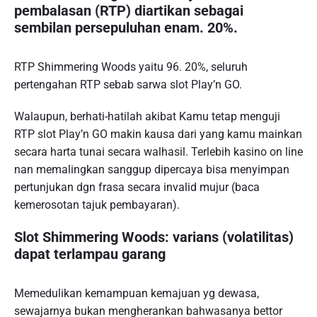
pembalasan (RTP) diartikan sebagai
sembilan persepuluhan enam. 20%.
RTP Shimmering Woods yaitu 96. 20%, seluruh
pertengahan RTP sebab sarwa slot Play’n GO.
Walaupun, berhati-hatilah akibat Kamu tetap menguji
RTP slot Play’n GO makin kausa dari yang kamu mainkan
secara harta tunai secara walhasil. Terlebih kasino on line
nan memalingkan sanggup dipercaya bisa menyimpan
pertunjukan dgn frasa secara invalid mujur (baca
kemerosotan tajuk pembayaran).
Slot Shimmering Woods: varians (volatilitas)
dapat terlampau garang
Memedulikan kemampuan kemajuan yg dewasa,
sewajarnya bukan mengherankan bahwasanya bettor