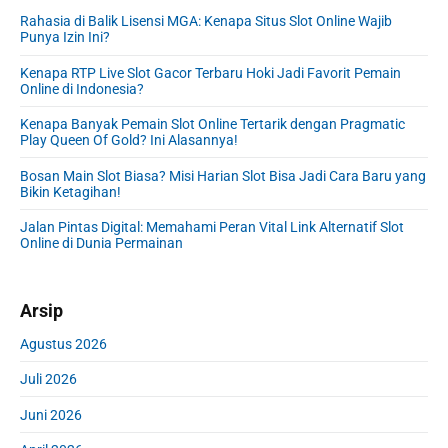
r
h
Rahasia di Balik Lisensi MGA: Kenapa Situs Slot Online Wajib
y
f
Punya Izin Ini?
S
o
i
Kenapa RTP Live Slot Gacor Terbaru Hoki Jadi Favorit Pemain
r
Online di Indonesia?
d
:
e
Kenapa Banyak Pemain Slot Online Tertarik dengan Pragmatic
b
Play Queen Of Gold? Ini Alasannya!
a
r
Bosan Main Slot Biasa? Misi Harian Slot Bisa Jadi Cara Baru yang
Bikin Ketagihan!
Jalan Pintas Digital: Memahami Peran Vital Link Alternatif Slot
Online di Dunia Permainan
Arsip
Agustus 2026
Juli 2026
Juni 2026