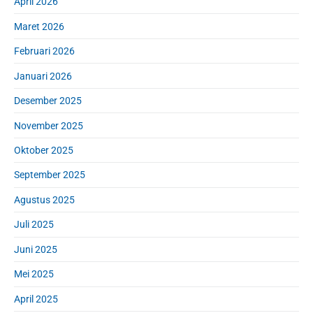
April 2026
Maret 2026
Februari 2026
Januari 2026
Desember 2025
November 2025
Oktober 2025
September 2025
Agustus 2025
Juli 2025
Juni 2025
Mei 2025
April 2025