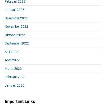
Februari 2023
Januari 2023
Desember 2022
November 2022
Oktober 2022
September 2022
Mei 2022
April 2022
Maret 2022
Februari 2022
Januari 2020
Important Links