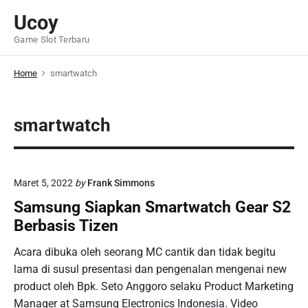
S
Ucoy
k
Game Slot Terbaru
i
p
Home
smartwatch
t
o
c
smartwatch
o
n
t
e
Maret 5, 2022
by
Frank Simmons
n
Samsung Siapkan Smartwatch Gear S2
t
Berbasis Tizen
Acara dibuka oleh seorang MC cantik dan tidak begitu
lama di susul presentasi dan pengenalan mengenai new
product oleh Bpk. Seto Anggoro selaku Product Marketing
Manager at Samsung Electronics Indonesia. Video