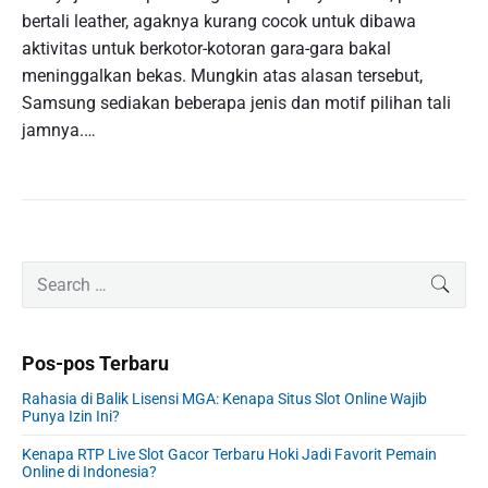
bertali leather, agaknya kurang cocok untuk dibawa
aktivitas untuk berkotor-kotoran gara-gara bakal
meninggalkan bekas. Mungkin atas alasan tersebut,
Samsung sediakan beberapa jenis dan motif pilihan tali
jamnya.…
P
S
SEAR
r
e
i
a
m
r
Pos-pos Terbaru
a
c
r
h
Rahasia di Balik Lisensi MGA: Kenapa Situs Slot Online Wajib
y
f
Punya Izin Ini?
S
o
i
Kenapa RTP Live Slot Gacor Terbaru Hoki Jadi Favorit Pemain
r
Online di Indonesia?
d
: