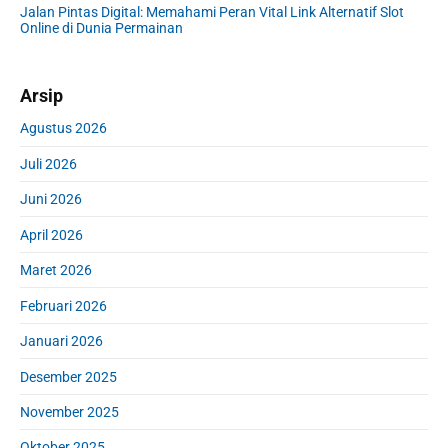
Jalan Pintas Digital: Memahami Peran Vital Link Alternatif Slot
Online di Dunia Permainan
Arsip
Agustus 2026
Juli 2026
Juni 2026
April 2026
Maret 2026
Februari 2026
Januari 2026
Desember 2025
November 2025
Oktober 2025