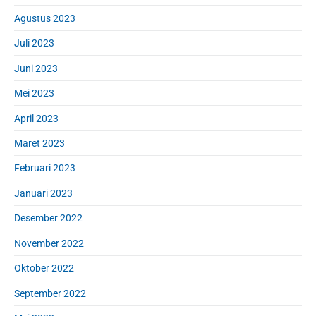
Agustus 2023
Juli 2023
Juni 2023
Mei 2023
April 2023
Maret 2023
Februari 2023
Januari 2023
Desember 2022
November 2022
Oktober 2022
September 2022