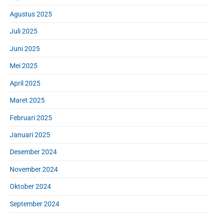
Agustus 2025
Juli 2025
Juni 2025
Mei 2025
April 2025
Maret 2025
Februari 2025
Januari 2025
Desember 2024
November 2024
Oktober 2024
September 2024