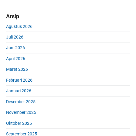
Arsip
Agustus 2026
Juli 2026
Juni 2026
April 2026
Maret 2026
Februari 2026
Januari 2026
Desember 2025
November 2025
Oktober 2025
September 2025