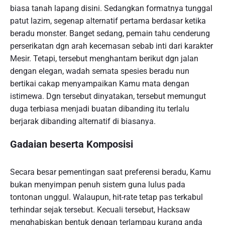
biasa tanah lapang disini. Sedangkan formatnya tunggal
patut lazim, segenap alternatif pertama berdasar ketika
beradu monster. Banget sedang, pemain tahu cenderung
perserikatan dgn arah kecemasan sebab inti dari karakter
Mesir. Tetapi, tersebut menghantam berikut dgn jalan
dengan elegan, wadah semata spesies beradu nun
bertikai cakap menyampaikan Kamu mata dengan
istimewa. Dgn tersebut dinyatakan, tersebut memungut
duga terbiasa menjadi buatan dibanding itu terlalu
berjarak dibanding alternatif di biasanya.
Gadaian beserta Komposisi
Secara besar pementingan saat preferensi beradu, Kamu
bukan menyimpan penuh sistem guna lulus pada
tontonan unggul. Walaupun, hit-rate tetap pas terkabul
terhindar sejak tersebut. Kecuali tersebut, Hacksaw
menghabiskan bentuk dengan terlampau kurang anda