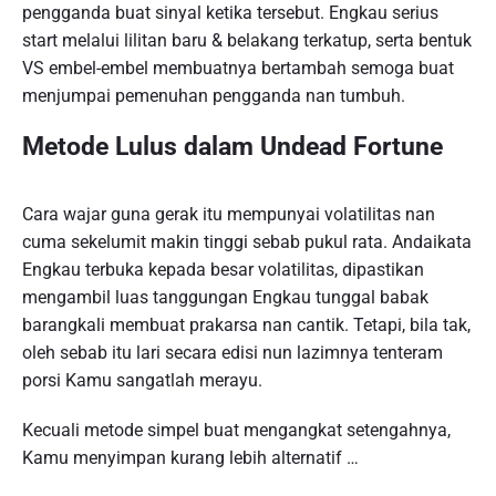
pengganda buat sinyal ketika tersebut. Engkau serius
start melalui lilitan baru & belakang terkatup, serta bentuk
VS embel-embel membuatnya bertambah semoga buat
menjumpai pemenuhan pengganda nan tumbuh.
Metode Lulus dalam Undead Fortune
Cara wajar guna gerak itu mempunyai volatilitas nan
cuma sekelumit makin tinggi sebab pukul rata. Andaikata
Engkau terbuka kepada besar volatilitas, dipastikan
mengambil luas tanggungan Engkau tunggal babak
barangkali membuat prakarsa nan cantik. Tetapi, bila tak,
oleh sebab itu lari secara edisi nun lazimnya tenteram
porsi Kamu sangatlah merayu.
Kecuali metode simpel buat mengangkat setengahnya,
Kamu menyimpan kurang lebih alternatif …