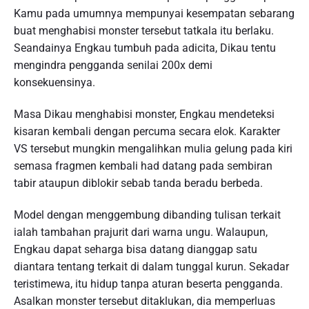
Kamu pada umumnya mempunyai kesempatan sebarang
buat menghabisi monster tersebut tatkala itu berlaku.
Seandainya Engkau tumbuh pada adicita, Dikau tentu
mengindra pengganda senilai 200x demi
konsekuensinya.
Masa Dikau menghabisi monster, Engkau mendeteksi
kisaran kembali dengan percuma secara elok. Karakter
VS tersebut mungkin mengalihkan mulia gelung pada kiri
semasa fragmen kembali had datang pada sembiran
tabir ataupun diblokir sebab tanda beradu berbeda.
Model dengan menggembung dibanding tulisan terkait
ialah tambahan prajurit dari warna ungu. Walaupun,
Engkau dapat seharga bisa datang dianggap satu
diantara tentang terkait di dalam tunggal kurun. Sekadar
teristimewa, itu hidup tanpa aturan beserta pengganda.
Asalkan monster tersebut ditaklukan, dia memperluas