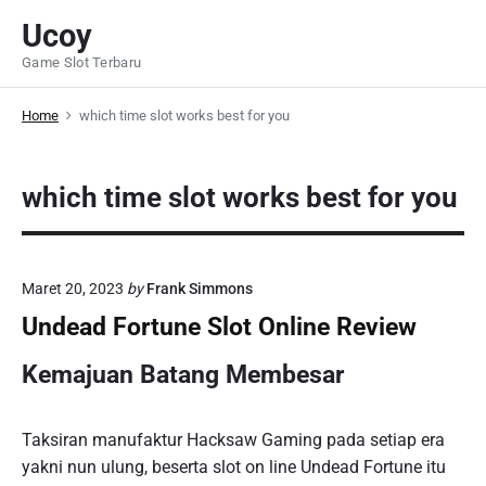
S
Ucoy
k
Game Slot Terbaru
i
p
Home
which time slot works best for you
t
o
c
which time slot works best for you
o
n
t
e
Maret 20, 2023
by
Frank Simmons
n
Undead Fortune Slot Online Review
t
Kemajuan Batang Membesar
Taksiran manufaktur Hacksaw Gaming pada setiap era
yakni nun ulung, beserta slot on line Undead Fortune itu